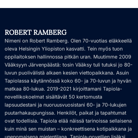
ROBERT RAMBERG
Nimeni on Robert Ramberg. Olen 70-vuotias eläkkeellä
oleva Helsingin Yliopiston kasvatti. Tein myös tuon
oppilaitoksen hallinnossa pitkän uran. Muutimme 2009
Vääksyyn Järvenpäästä: tosin Vääksy tuli tutuksi jo 80-
luvun puolivälistä alkaen kesien viettopaikkana. Asuin
Tapiolassa käytännössä koko 60- ja 70-luvun ja hyvän
matkaa 80-lukua. 2019-2021 kirjoittamani Tapiola-
novellikokoelmat sisältävät 50 kertomusta
lapsuudestani ja nuoruusvuosistani 60- ja 70-lukujen
puutarhakaupungissa. Henkilöt, paikat ja tapahtumat
ovat todellisia. Tapiola elää näissä tarinoissa sellaisena
kuin minä sen muistan – konkreettisena kotipaikkana ja
unenomaisena mielentilana. Tapiola-novellien lisäksi