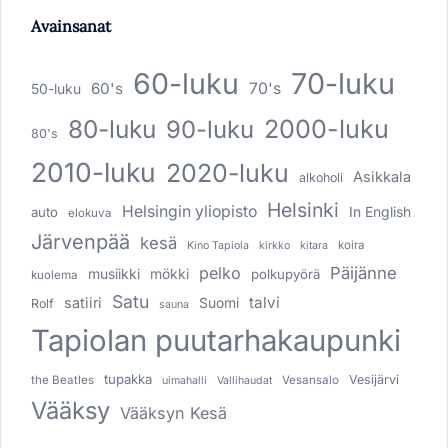
Avainsanat
60-luku
70-luku
60's
70's
50-luku
80-luku
2000-luku
90-luku
80's
2010-luku
2020-luku
Asikkala
alkoholi
Helsinki
Helsingin yliopisto
In English
auto
elokuva
Järvenpää
kesä
koira
Kino Tapiola
kirkko
kitara
pelko
Päijänne
musiikki
mökki
polkupyörä
kuolema
Satu
talvi
satiiri
Suomi
Rolf
sauna
Tapiolan puutarhakaupunki
tupakka
Vesijärvi
the Beatles
Vesansalo
uimahalli
Vallihaudat
Vääksy
Vääksyn Kesä