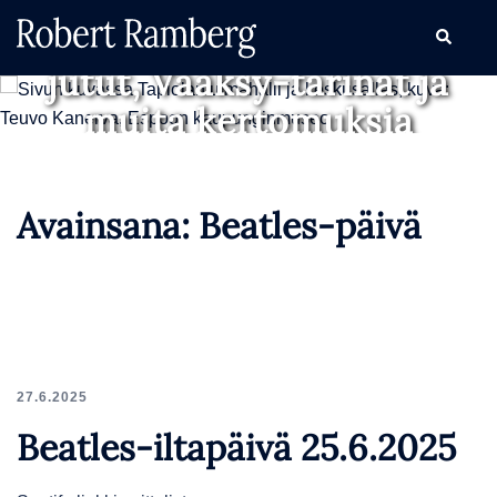
Skip
Tapiola-novellit, Järvenpää-
Search
to
jutut, Vääksy-tarinat ja
content
muita kertomuksia
Avainsana:
Beatles-päivä
27.6.2025
Beatles-iltapäivä 25.6.2025