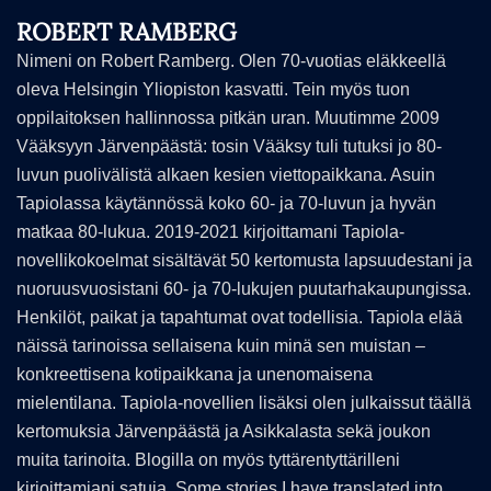
ROBERT RAMBERG
Nimeni on Robert Ramberg. Olen 70-vuotias eläkkeellä
oleva Helsingin Yliopiston kasvatti. Tein myös tuon
oppilaitoksen hallinnossa pitkän uran. Muutimme 2009
Vääksyyn Järvenpäästä: tosin Vääksy tuli tutuksi jo 80-
luvun puolivälistä alkaen kesien viettopaikkana. Asuin
Tapiolassa käytännössä koko 60- ja 70-luvun ja hyvän
matkaa 80-lukua. 2019-2021 kirjoittamani Tapiola-
novellikokoelmat sisältävät 50 kertomusta lapsuudestani ja
nuoruusvuosistani 60- ja 70-lukujen puutarhakaupungissa.
Henkilöt, paikat ja tapahtumat ovat todellisia. Tapiola elää
näissä tarinoissa sellaisena kuin minä sen muistan –
konkreettisena kotipaikkana ja unenomaisena
mielentilana. Tapiola-novellien lisäksi olen julkaissut täällä
kertomuksia Järvenpäästä ja Asikkalasta sekä joukon
muita tarinoita. Blogilla on myös tyttärentyttärilleni
kirjoittamiani satuja. Some stories I have translated into