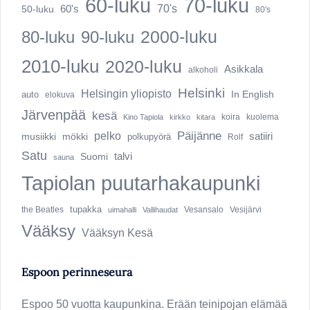
60-luku
70-luku
60's
70's
50-luku
80's
2000-luku
80-luku
90-luku
2010-luku
2020-luku
Asikkala
alkoholi
Helsinki
Helsingin yliopisto
In English
auto
elokuva
Järvenpää
kesä
Kino Tapiola
kirkko
kitara
koira
kuolema
pelko
Päijänne
musiikki
mökki
satiiri
polkupyörä
Rolf
Satu
talvi
Suomi
sauna
Tapiolan puutarhakaupunki
tupakka
Vesijärvi
the Beatles
uimahalli
Vallihaudat
Vesansalo
Vääksy
Vääksyn Kesä
Espoon perinneseura
Espoo 50 vuotta kaupunkina. Erään teinipojan elämää