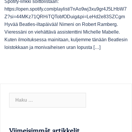
Spotify-linkki soittolistaan:
https://open.spotify.com/playlist/7nAo9wj3xu9gr4J5LHbW7
Z?si=44MKz71QRHiTQTobfODuig&pi=LeHd2e83SZCgm
Hyvää Beatles-iltapäivää! Nimeni on Robert Ramberg.
Vieressäni on viehättävä assistenttini Michelle Mabelle.
Kuten ilmoituksessa mainitaan, kuljemme tänään Beatlesin
loistokkaan ja monivaiheisen uran lopusta […]
Haku:
Viimeisimmät artikkelit