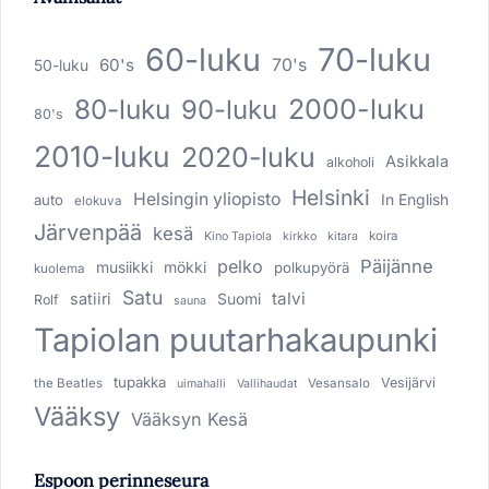
60-luku
70-luku
60's
70's
50-luku
80-luku
2000-luku
90-luku
80's
2010-luku
2020-luku
Asikkala
alkoholi
Helsinki
Helsingin yliopisto
In English
auto
elokuva
Järvenpää
kesä
koira
Kino Tapiola
kirkko
kitara
pelko
Päijänne
musiikki
mökki
polkupyörä
kuolema
Satu
talvi
satiiri
Suomi
Rolf
sauna
Tapiolan puutarhakaupunki
tupakka
Vesijärvi
the Beatles
Vesansalo
uimahalli
Vallihaudat
Vääksy
Vääksyn Kesä
Espoon perinneseura