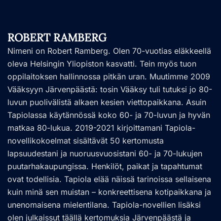
ROBERT RAMBERG
Nimeni on Robert Ramberg. Olen 70-vuotias eläkkeellä
oleva Helsingin Yliopiston kasvatti. Tein myös tuon
oppilaitoksen hallinnossa pitkän uran. Muutimme 2009
Vääksyyn Järvenpäästä: tosin Vääksy tuli tutuksi jo 80-
luvun puolivälistä alkaen kesien viettopaikkana. Asuin
Tapiolassa käytännössä koko 60- ja 70-luvun ja hyvän
matkaa 80-lukua. 2019-2021 kirjoittamani Tapiola-
novellikokoelmat sisältävät 50 kertomusta
lapsuudestani ja nuoruusvuosistani 60- ja 70-lukujen
puutarhakaupungissa. Henkilöt, paikat ja tapahtumat
ovat todellisia. Tapiola elää näissä tarinoissa sellaisena
kuin minä sen muistan – konkreettisena kotipaikkana ja
unenomaisena mielentilana. Tapiola-novellien lisäksi
olen julkaissut täällä kertomuksia Järvenpäästä ja