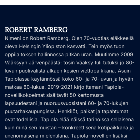
ROBERT RAMBERG
Nimeni on Robert Ramberg. Olen 70-vuotias eläkkeellä
oleva Helsingin Yliopiston kasvatti. Tein myös tuon
oppilaitoksen hallinnossa pitkän uran. Muutimme 2009
Vääksyyn Järvenpäästä: tosin Vääksy tuli tutuksi jo 80-
luvun puolivälistä alkaen kesien viettopaikkana. Asuin
Tapiolassa käytännössä koko 60- ja 70-luvun ja hyvän
matkaa 80-lukua. 2019-2021 kirjoittamani Tapiola-
novellikokoelmat sisältävät 50 kertomusta
lapsuudestani ja nuoruusvuosistani 60- ja 70-lukujen
puutarhakaupungissa. Henkilöt, paikat ja tapahtumat
ovat todellisia. Tapiola elää näissä tarinoissa sellaisena
kuin minä sen muistan – konkreettisena kotipaikkana ja
unenomaisena mielentilana. Tapiola-novellien lisäksi