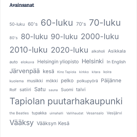
Avainsanat
60-luku
70-luku
60's
70's
50-luku
80-luku
2000-luku
90-luku
80's
2010-luku
2020-luku
Asikkala
alkoholi
Helsinki
Helsingin yliopisto
In English
auto
elokuva
Järvenpää
kesä
koira
Kino Tapiola
kirkko
kitara
pelko
Päijänne
musiikki
mökki
polkupyörä
kuolema
Satu
talvi
satiiri
Suomi
Rolf
sauna
Tapiolan puutarhakaupunki
tupakka
Vesijärvi
the Beatles
Vesansalo
uimahalli
Vallihaudat
Vääksy
Vääksyn Kesä