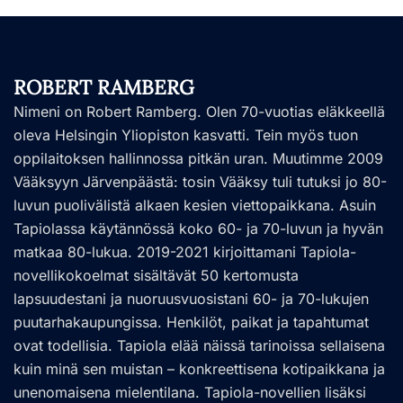
ROBERT RAMBERG
Nimeni on Robert Ramberg. Olen 70-vuotias eläkkeellä
oleva Helsingin Yliopiston kasvatti. Tein myös tuon
oppilaitoksen hallinnossa pitkän uran. Muutimme 2009
Vääksyyn Järvenpäästä: tosin Vääksy tuli tutuksi jo 80-
luvun puolivälistä alkaen kesien viettopaikkana. Asuin
Tapiolassa käytännössä koko 60- ja 70-luvun ja hyvän
matkaa 80-lukua. 2019-2021 kirjoittamani Tapiola-
novellikokoelmat sisältävät 50 kertomusta
lapsuudestani ja nuoruusvuosistani 60- ja 70-lukujen
puutarhakaupungissa. Henkilöt, paikat ja tapahtumat
ovat todellisia. Tapiola elää näissä tarinoissa sellaisena
kuin minä sen muistan – konkreettisena kotipaikkana ja
unenomaisena mielentilana. Tapiola-novellien lisäksi