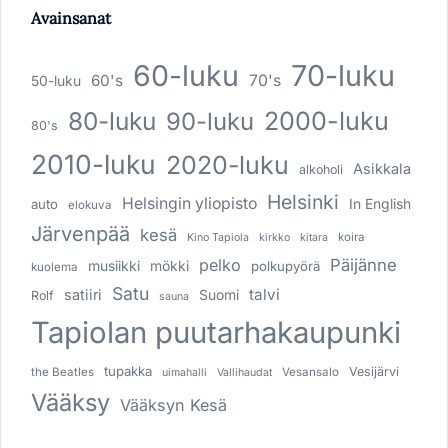
Avainsanat
60-luku
70-luku
60's
70's
50-luku
80-luku
2000-luku
90-luku
80's
2010-luku
2020-luku
Asikkala
alkoholi
Helsinki
Helsingin yliopisto
In English
auto
elokuva
Järvenpää
kesä
koira
Kino Tapiola
kirkko
kitara
pelko
Päijänne
musiikki
mökki
polkupyörä
kuolema
Satu
talvi
satiiri
Suomi
Rolf
sauna
Tapiolan puutarhakaupunki
tupakka
Vesijärvi
the Beatles
Vesansalo
uimahalli
Vallihaudat
Vääksy
Vääksyn Kesä