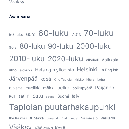
Vääksy
Avainsanat
60-luku
70-luku
60's
70's
50-luku
80-luku
2000-luku
90-luku
80's
2010-luku
2020-luku
Asikkala
alkoholi
Helsinki
Helsingin yliopisto
In English
auto
elokuva
Järvenpää
kesä
koira
Kino Tapiola
kirkko
kitara
pelko
Päijänne
musiikki
mökki
polkupyörä
kuolema
Satu
talvi
satiiri
Suomi
Rolf
sauna
Tapiolan puutarhakaupunki
tupakka
Vesijärvi
the Beatles
Vesansalo
uimahalli
Vallihaudat
Vääksy
Vääksyn Kesä