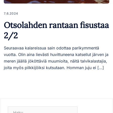
7.6.2024
Otsolahden rantaan fisustaa
2/2
Seuraavaa kalareissua sain odottaa parikymmentä
vuotta. Olin aina lievästi huvittuneena katsellut järven ja
meren jäällä jököttäviä muumioita, näitä talvikalastajia,
joita myös pilkkijöiksi kutsutaan. Homman juju ei […]
Haku: