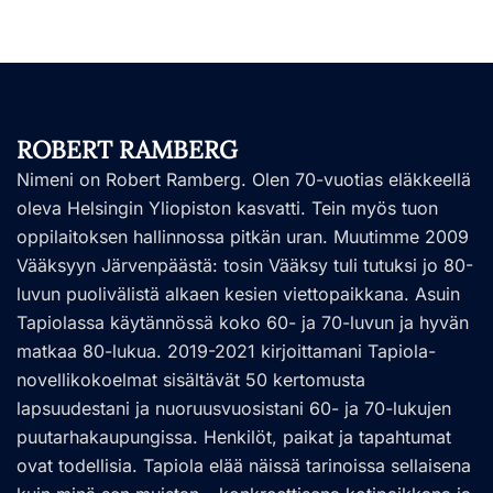
ROBERT RAMBERG
Nimeni on Robert Ramberg. Olen 70-vuotias eläkkeellä
oleva Helsingin Yliopiston kasvatti. Tein myös tuon
oppilaitoksen hallinnossa pitkän uran. Muutimme 2009
Vääksyyn Järvenpäästä: tosin Vääksy tuli tutuksi jo 80-
luvun puolivälistä alkaen kesien viettopaikkana. Asuin
Tapiolassa käytännössä koko 60- ja 70-luvun ja hyvän
matkaa 80-lukua. 2019-2021 kirjoittamani Tapiola-
novellikokoelmat sisältävät 50 kertomusta
lapsuudestani ja nuoruusvuosistani 60- ja 70-lukujen
puutarhakaupungissa. Henkilöt, paikat ja tapahtumat
ovat todellisia. Tapiola elää näissä tarinoissa sellaisena