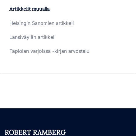
Artikkelit muualla
Helsingin Sanomien artikkeli
Länsiväylän artikkeli
Tapiolan varjoissa -kirjan arvostelu
ROBERT RAMBERG