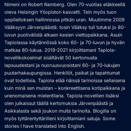
Nimeni on Robert Ramberg. Olen 70-vuotias eläkkeellä
oleva Helsingin Yliopiston kasvatti. Tein myös tuon
oppilaitoksen hallinnossa pitkän uran. Muutimme 2009
Vääksyyn Järvenpäästä: tosin Vääksy tuli tutuksi jo 80-
luvun puolivälistä alkaen kesien viettopaikkana. Asuin
Tapiolassa käytännössä koko 60- ja 70-luvun ja hyvän
matkaa 80-lukua. 2019-2021 kirjoittamani Tapiola-
novellikokoelmat sisältävät 50 kertomusta
lapsuudestani ja nuoruusvuosistani 60- ja 70-lukujen
puutarhakaupungissa. Henkilöt, paikat ja tapahtumat
ovat todellisia. Tapiola elää näissä tarinoissa sellaisena
kuin minä sen muistan – konkreettisena kotipaikkana ja
unenomaisena mielentilana. Tapiola-novellien lisäksi
olen julkaissut täällä kertomuksia Järvenpäästä ja
Asikkalasta sekä joukon muita tarinoita. Blogilla on
myös tyttärentyttärilleni kirjoittamiani satuja. Some
stories I have translated into English.