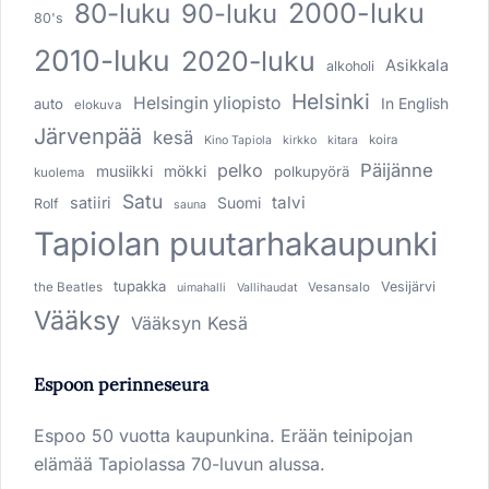
80-luku
2000-luku
90-luku
80's
2010-luku
2020-luku
Asikkala
alkoholi
Helsinki
Helsingin yliopisto
In English
auto
elokuva
Järvenpää
kesä
koira
Kino Tapiola
kirkko
kitara
pelko
Päijänne
musiikki
mökki
polkupyörä
kuolema
Satu
talvi
satiiri
Suomi
Rolf
sauna
Tapiolan puutarhakaupunki
tupakka
Vesijärvi
the Beatles
Vesansalo
uimahalli
Vallihaudat
Vääksy
Vääksyn Kesä
Espoon perinneseura
Espoo 50 vuotta kaupunkina. Erään teinipojan
elämää Tapiolassa 70-luvun alussa.