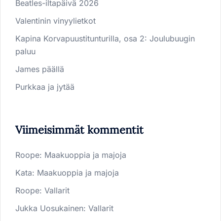
Beatles-iltapäivä 2026
Valentinin vinyylietkot
Kapina Korvapuustitunturilla, osa 2: Joulubuugin
paluu
James päällä
Purkkaa ja jytää
Viimeisimmät kommentit
Roope
:
Maakuoppia ja majoja
Kata
:
Maakuoppia ja majoja
Roope
:
Vallarit
Jukka Uosukainen
:
Vallarit