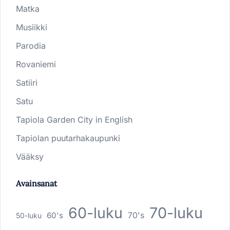
Matka
Musiikki
Parodia
Rovaniemi
Satiiri
Satu
Tapiola Garden City in English
Tapiolan puutarhakaupunki
Vääksy
Avainsanat
60-luku
70-luku
60's
70's
50-luku