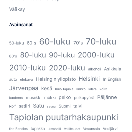
Vääksy
Avainsanat
60-luku
70-luku
60's
70's
50-luku
80-luku
2000-luku
90-luku
80's
2010-luku
2020-luku
Asikkala
alkoholi
Helsinki
Helsingin yliopisto
In English
auto
elokuva
Järvenpää
kesä
koira
Kino Tapiola
kirkko
kitara
pelko
Päijänne
musiikki
mökki
polkupyörä
kuolema
Satu
talvi
satiiri
Suomi
Rolf
sauna
Tapiolan puutarhakaupunki
tupakka
Vesijärvi
the Beatles
Vesansalo
uimahalli
Vallihaudat