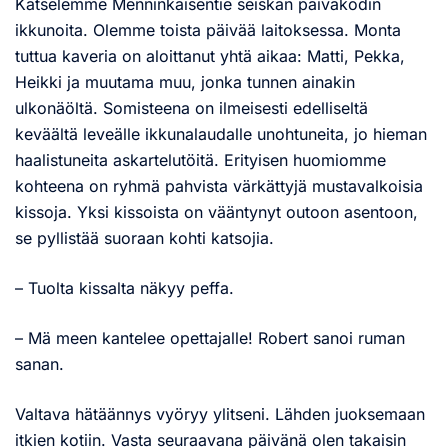
Katselemme Menninkäisentie seiskan päiväkodin
ikkunoita. Olemme toista päivää laitoksessa. Monta
tuttua kaveria on aloittanut yhtä aikaa: Matti, Pekka,
Heikki ja muutama muu, jonka tunnen ainakin
ulkonäöltä. Somisteena on ilmeisesti edelliseltä
keväältä leveälle ikkunalaudalle unohtuneita, jo hieman
haalistuneita askartelutöitä. Erityisen huomiomme
kohteena on ryhmä pahvista värkättyjä mustavalkoisia
kissoja. Yksi kissoista on vääntynyt outoon asentoon,
se pyllistää suoraan kohti katsojia.
– Tuolta kissalta näkyy peffa.
– Mä meen kantelee opettajalle! Robert sanoi ruman
sanan.
Valtava hätäännys vyöryy ylitseni. Lähden juoksemaan
itkien kotiin. Vasta seuraavana päivänä olen takaisin