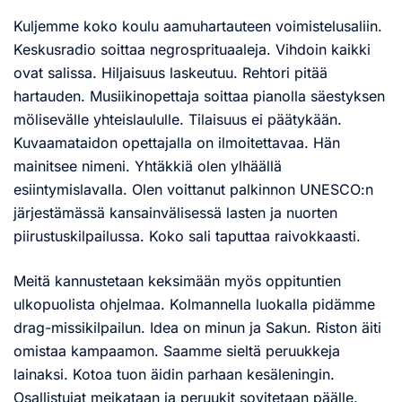
Kuljemme koko koulu aamuhartauteen voimistelusaliin.
Keskusradio soittaa negrosprituaaleja. Vihdoin kaikki
ovat salissa. Hiljaisuus laskeutuu. Rehtori pitää
hartauden. Musiikinopettaja soittaa pianolla säestyksen
mölisevälle yhteislaululle. Tilaisuus ei päätykään.
Kuvaamataidon opettajalla on ilmoitettavaa. Hän
mainitsee nimeni. Yhtäkkiä olen ylhäällä
esiintymislavalla. Olen voittanut palkinnon UNESCO:n
järjestämässä kansainvälisessä lasten ja nuorten
piirustuskilpailussa. Koko sali taputtaa raivokkaasti.
Meitä kannustetaan keksimään myös oppituntien
ulkopuolista ohjelmaa. Kolmannella luokalla pidämme
drag-missikilpailun. Idea on minun ja Sakun. Riston äiti
omistaa kampaamon. Saamme sieltä peruukkeja
lainaksi. Kotoa tuon äidin parhaan kesäleningin.
Osallistujat meikataan ja peruukit sovitetaan päälle.