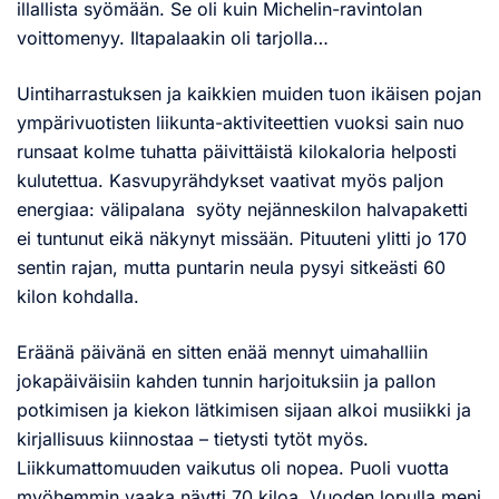
illallista syömään. Se oli kuin Michelin-ravintolan
voittomenyy. Iltapalaakin oli tarjolla…
Uintiharrastuksen ja kaikkien muiden tuon ikäisen pojan
ympärivuotisten liikunta-aktiviteettien vuoksi sain nuo
runsaat kolme tuhatta päivittäistä kilokaloria helposti
kulutettua. Kasvupyrähdykset vaativat myös paljon
energiaa: välipalana syöty nejänneskilon halvapaketti
ei tuntunut eikä näkynyt missään. Pituuteni ylitti jo 170
sentin rajan, mutta puntarin neula pysyi sitkeästi 60
kilon kohdalla.
Eräänä päivänä en sitten enää mennyt uimahalliin
jokapäiväisiin kahden tunnin harjoituksiin ja pallon
potkimisen ja kiekon lätkimisen sijaan alkoi musiikki ja
kirjallisuus kiinnostaa – tietysti tytöt myös.
Liikkumattomuuden vaikutus oli nopea. Puoli vuotta
myöhemmin vaaka näytti 70 kiloa. Vuoden lopulla meni