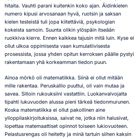
hitaita. Vauhti parani kuitenkin koko ajan. Äidinkielen
numero kipusi arvosanaan hyvä, ruotsin ja saksan
kielen testeistä tuli jopa kiitettäviä, psykologian
kokeista samoin. Suunta olikin ylöspäin itseään
ruokkiva kierre. Ennen kaikkea tajusin mitä luin. Kyse ei
ollut ulkoa oppimisesta vaan kumulatiivisesta
prosessista, jossa yhden opitun kerroksen päälle pystyi
rakentamaan yhä korkeamman tiedon puun.
Ainoa mörkö oli matematiikka. Siinä ei ollut mitään
mille rakentaa. Peruskallio puuttui, oli vain mutaa ja
savea. Silloin rukouksiini vastattiin. Luokanvalvojalta
tipahti lukuvuoden alussa pieni tärkeä tiedonmurunen.
Koska matematiikka ei ollut pakollinen aine
ylioppilaskirjoituksissa, saivat ne, jotka niin halusivat,
lopettaa matemaattiset opinnot toiseen lukiovuoteen.
Pelastusrengas oli heitetty ja minä tartuin siihen kaksin