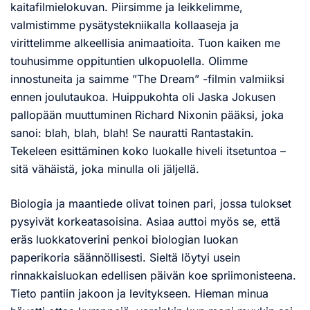
kaitafilmielokuvan. Piirsimme ja leikkelimme,
valmistimme pysätystekniikalla kollaaseja ja
virittelimme alkeellisia animaatioita. Tuon kaiken me
touhusimme oppituntien ulkopuolella. Olimme
innostuneita ja saimme ”The Dream” -filmin valmiiksi
ennen joulutaukoa. Huippukohta oli Jaska Jokusen
pallopään muuttuminen Richard Nixonin pääksi, joka
sanoi: blah, blah, blah! Se nauratti Rantastakin.
Tekeleen esittäminen koko luokalle hiveli itsetuntoa –
sitä vähäistä, joka minulla oli jäljellä.
Biologia ja maantiede olivat toinen pari, jossa tulokset
pysyivät korkeatasoisina. Asiaa auttoi myös se, että
eräs luokkatoverini penkoi biologian luokan
paperikoria säännöllisesti. Sieltä löytyi usein
rinnakkaisluokan edellisen päivän koe spriimonisteena.
Tieto pantiin jakoon ja levitykseen. Hieman minua