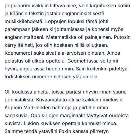
populaarimusiikkiin liittyvä aihe, vein kirjoituksen kotiin
ja käänsin tekstin jostain englanninkielisestä
musiikkilehdestä. Loppujen lopuksi tämä johti
parempaan jälkeen kirjoittamisessa ja kohensi myös
englannintaitoani. Matematiikka oli painajainen. Putosin
kärryiltä heti, jos olin koskaan niillä ollutkaan.
Koenumerot sukelsivat ala-arvoisen pintaan. Ainoa
pelastus oli ulkoa opettelu. Geometriassa se toimi
hyvin, algebrassa huonommin. Sain kuitenkin pidettyä
todistuksen numeron nelosen yläpuolella.
Oli koulussa aineita, joissa pärjäsin hyvin ilman suuria
ponnistuksia. Kuvaamataito oli se kaikkein mieluisin.
Kopioin Mad-lehden hahmoja ja piirtelin omia
sarjakuvia. Oppikirjojen marginaalit täyttyivät oudoista
kuvista. Lukion kuviksen opettaja kannusti minua.
Saimme tehdä ystäväni Foxin kanssa piirretyn