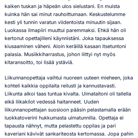
kaiken tuskan ja häpeän ulos sielustani. En muista
kuinka hän sai minut rauhoittumaan. Keskustelumme
kesti yli tunnin varatun viidentoista minuutin sijaan.
Luokassa ilmapiiri muuttui paremmaksi. Ehkä hän oli
kertonut opettajilleni käynnistäni. Joka tapauksessa
kiusaaminen väheni. Aloin keräillä kasaan itsetuntoni
palasia. Musiikkiharrastus, johon liittyi nyt myös
kitaransoitto, toi lisää ystäviä.
Liikunnanopettaja vaihtui nuoreen uuteen mieheen, joka
kohteli kaikkia oppilaita reilusti ja kannustavasti.
Liikunta alkoi taas tuntua kivalta. Uimataitoni oli tallella
eikä liikakilot vedessä haitanneet. Uuden
liikunnanopettajan suosioon pääsin pelastamalla erään
luokkatoverini hukkumasta uimatunnilla. Opettaja ei
tapausta nähnyt, mutta pelastettu oppilas ja pari
kaveriani kävivät sankariteosta kertomassa. Jopa pahin