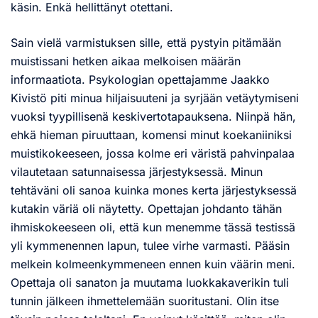
käsin. Enkä hellittänyt otettani.
Sain vielä varmistuksen sille, että pystyin pitämään
muistissani hetken aikaa melkoisen määrän
informaatiota. Psykologian opettajamme Jaakko
Kivistö piti minua hiljaisuuteni ja syrjään vetäytymiseni
vuoksi tyypillisenä keskivertotapauksena. Niinpä hän,
ehkä hieman piruuttaan, komensi minut koekaniiniksi
muistikokeeseen, jossa kolme eri väristä pahvinpalaa
vilautetaan satunnaisessa järjestyksessä. Minun
tehtäväni oli sanoa kuinka mones kerta järjestyksessä
kutakin väriä oli näytetty. Opettajan johdanto tähän
ihmiskokeeseen oli, että kun menemme tässä testissä
yli kymmenennen lapun, tulee virhe varmasti. Pääsin
melkein kolmeenkymmeneen ennen kuin väärin meni.
Opettaja oli sanaton ja muutama luokkakaverikin tuli
tunnin jälkeen ihmettelemään suoritustani. Olin itse