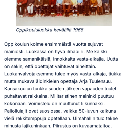
Oppikoululuokka keväällä 1968
Oppikoulun kolme ensimmäistä vuotta sujuvat
mainiosti. Luokassa on hyvä ilmapiiri. Me kaikki
olemme samanikäisiä, innokkaita vasta-alkajia. Uutta
on sekin, että opettajat vaihtuvat aineittain.
Luokanvalvojaksemme tulee myös vasta-alkaja, tiukka
mutta mukava äidinkielen opettaja Arja Tuulensuu.
Kansakoulun tunkkaisuuden jälkeen vapauden tuulet
puhaltavat raikkaina. Militaristinen meininki puuttuu
kokonaan. Voimistelu on muuttunut liikunnaksi.
Palloilulajit ovat suosiossa, vaikka 50-luvun kaikuna
vielä rekkitemppuja opetellaan. Uimahallin tulo tekee
minusta lajikuninkaan. Piirustus on kuvaamataitoa.