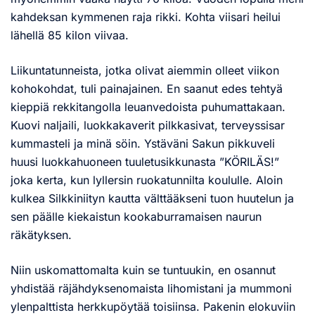
kahdeksan kymmenen raja rikki. Kohta viisari heilui
lähellä 85 kilon viivaa.
Liikuntatunneista, jotka olivat aiemmin olleet viikon
kohokohdat, tuli painajainen. En saanut edes tehtyä
kieppiä rekkitangolla leuanvedoista puhumattakaan.
Kuovi naljaili, luokkakaverit pilkkasivat, terveyssisar
kummasteli ja minä söin. Ystäväni Sakun pikkuveli
huusi luokkahuoneen tuuletusikkunasta ”KÖRILÄS!”
joka kerta, kun lyllersin ruokatunnilta koululle. Aloin
kulkea Silkkiniityn kautta välttääkseni tuon huutelun ja
sen päälle kiekaistun kookaburramaisen naurun
räkätyksen.
Niin uskomattomalta kuin se tuntuukin, en osannut
yhdistää räjähdyksenomaista lihomistani ja mummoni
ylenpalttista herkkupöytää toisiinsa. Pakenin elokuviin