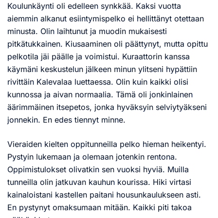
Koulunkäynti oli edelleen synkkää. Kaksi vuotta
aiemmin alkanut esiintymispelko ei hellittänyt otettaan
minusta. Olin laihtunut ja muodin mukaisesti
pitkätukkainen. Kiusaaminen oli päättynyt, mutta opittu
pelkotila jäi päälle ja voimistui. Kuraattorin kanssa
käymäni keskustelun jälkeen minun ylitseni hypättiin
rivittäin Kalevalaa luettaessa. Olin kuin kaikki olisi
kunnossa ja aivan normaalia. Tämä oli jonkinlainen
äärimmäinen itsepetos, jonka hyväksyin selviytyäkseni
jonnekin. En edes tiennyt minne.
Vieraiden kielten oppitunneilla pelko hieman heikentyi.
Pystyin lukemaan ja olemaan jotenkin rentona.
Oppimistulokset olivatkin sen vuoksi hyviä. Muilla
tunneilla olin jatkuvan kauhun kourissa. Hiki virtasi
kainaloistani kastellen paitani housunkaulukseen asti.
En pystynyt omaksumaan mitään. Kaikki piti takoa