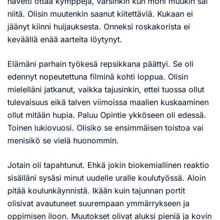
hävetti ottaa kymppejä, varsinkin kun moni muukin sai
niitä. Olisin muutenkin saanut kiitettäviä. Kukaan ei
jäänyt kiinni huijauksesta. Onneksi roskakorista ei
keväällä enää aarteita löytynyt.
Elämäni parhain työkesä repsikkana päättyi. Se oli
edennyt nopeutettuna filminä kohti loppua. Olisin
mielelläni jatkanut, vaikka tajusinkin, ettei tuossa ollut
tulevaisuus eikä talven viimoissa maalien kuskaaminen
ollut mitään hupia. Paluu Opintie ykköseen oli edessä.
Toinen lukiovuosi. Olisiko se ensimmäisen toistoa vai
menisikö se vielä huonommin.
Jotain oli tapahtunut. Ehkä jokin biokemiallinen reaktio
sisälläni sysäsi minut uudelle uralle koulutyössä. Aloin
pitää koulunkäynnistä. Ikään kuin tajunnan portit
olisivat avautuneet suurempaan ymmärrykseen ja
oppimisen iloon. Muutokset olivat aluksi pieniä ja kovin