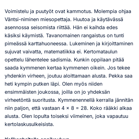
Voimistelu ja puutyöt ovat kammotus. Molempia ohjaa
Väntsi-niminen miesopettaja. Huutoa ja käytävässä
asennossa seisomista riittää. Hän ei kaihda edes
käsiksi käymistä. Tavanomainen rangaistus on tunti
pimeässä karttahuoneessa. Lukeminen ja kirjoittaminen
sujuvat vaivatta, matematiikka ei. Kertomataulun
opettelu lähentelee sadismia. Kunkin oppilaan pitää
saada kymmenen kertaa kymmenen oikein. Jos tekee
yhdenkin virheen, joutuu aloittamaan alusta. Pekka saa
heti kympin putken läpi. Olen myös niiden
ensimmäisten joukossa, joilla on jo yhdeksän
virheetöntä suoritusta. Kymmenennellä kerralla jännitän
niin paljon, että vastaan 4 x 8 = 28. Koko rääkki alkaa
alusta. Olen lopulta toiseksi viimeinen, joka vapautuu
kertolaskusulkeisista.