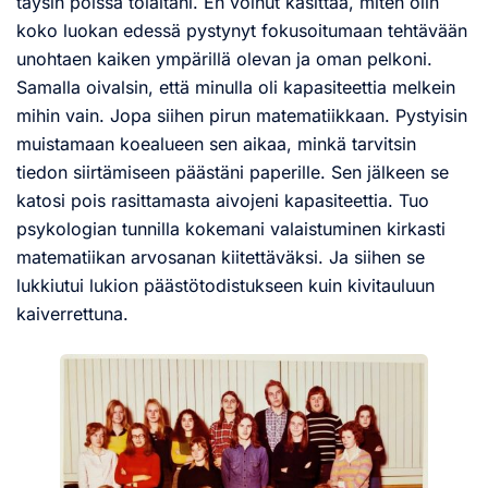
täysin poissa tolaltani. En voinut käsittää, miten olin
koko luokan edessä pystynyt fokusoitumaan tehtävään
unohtaen kaiken ympärillä olevan ja oman pelkoni.
Samalla oivalsin, että minulla oli kapasiteettia melkein
mihin vain. Jopa siihen pirun matematiikkaan. Pystyisin
muistamaan koealueen sen aikaa, minkä tarvitsin
tiedon siirtämiseen päästäni paperille. Sen jälkeen se
katosi pois rasittamasta aivojeni kapasiteettia. Tuo
psykologian tunnilla kokemani valaistuminen kirkasti
matematiikan arvosanan kiitettäväksi. Ja siihen se
lukkiutui lukion päästötodistukseen kuin kivitauluun
kaiverrettuna.