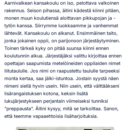
Aarnivalkean kansakoulu on iso, pelottava valkoinen
rakennus. Seison pihassa, äitini kädestä kiinni pitäen,
monen muun koulutiensä aloittavan pikkupojan ja -
tytön kanssa. Siirrymme luokkaamme ja vanhemmat
lähtevät. Kansakoulu on alkanut. Ensimmäinen taito,
jonka jokainen oppii, on parijonoon järjestäytyminen.
Toinen tärkeä kyky on pitää suunsa kiinni ennen
koulutunnin alkua. Järjestäjäksi valittu kirjoittaa ennen
opettajan saapumista metelöineiden oppilaiden nimet
liitutaululle. Jos nimi on raapustettu taululle tarpeeksi
monta kertaa, saa jälki-istuntoa. Jostain syystä näen
nimeni siellä hyvin usein. Niin usein, että välttääkseni
lisärangaistuksen kotona, keksin lisätä
lukujärjestykseen perjantain viimeiseksi tunniksi
”preppausta”. Äitini kysyy, mitä se tarkoittaa. Sanon,
että teemme vapaaehtoisia lisäharjoituksia.