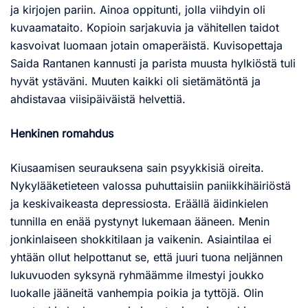
ja kirjojen pariin. Ainoa oppitunti, jolla viihdyin oli
kuvaamataito. Kopioin sarjakuvia ja vähitellen taidot
kasvoivat luomaan jotain omaperäistä. Kuvisopettaja
Saida Rantanen kannusti ja parista muusta hylkiöstä tuli
hyvät ystäväni. Muuten kaikki oli sietämätöntä ja
ahdistavaa viisipäiväistä helvettiä.
Henkinen romahdus
Kiusaamisen seurauksena sain psyykkisiä oireita.
Nykylääketieteen valossa puhuttaisiin paniikkihäiriöstä
ja keskivaikeasta depressiosta. Eräällä äidinkielen
tunnilla en enää pystynyt lukemaan ääneen. Menin
jonkinlaiseen shokkitilaan ja vaikenin. Asiaintilaa ei
yhtään ollut helpottanut se, että juuri tuona neljännen
lukuvuoden syksynä ryhmäämme ilmestyi joukko
luokalle jääneitä vanhempia poikia ja tyttöjä. Olin