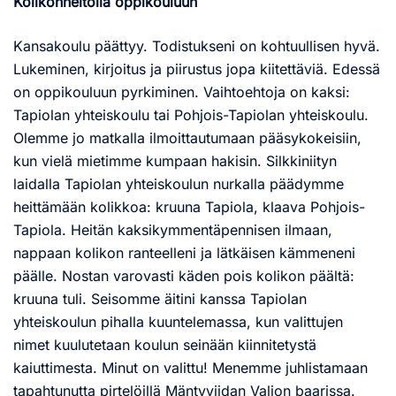
Kolikonheitolla oppikouluun
Kansakoulu päättyy. Todistukseni on kohtuullisen hyvä.
Lukeminen, kirjoitus ja piirustus jopa kiitettäviä. Edessä
on oppikouluun pyrkiminen. Vaihtoehtoja on kaksi:
Tapiolan yhteiskoulu tai Pohjois-Tapiolan yhteiskoulu.
Olemme jo matkalla ilmoittautumaan pääsykokeisiin,
kun vielä mietimme kumpaan hakisin. Silkkiniityn
laidalla Tapiolan yhteiskoulun nurkalla päädymme
heittämään kolikkoa: kruuna Tapiola, klaava Pohjois-
Tapiola. Heitän kaksikymmentäpennisen ilmaan,
nappaan kolikon ranteelleni ja lätkäisen kämmeneni
päälle. Nostan varovasti käden pois kolikon päältä:
kruuna tuli. Seisomme äitini kanssa Tapiolan
yhteiskoulun pihalla kuuntelemassa, kun valittujen
nimet kuulutetaan koulun seinään kiinnitetystä
kaiuttimesta. Minut on valittu! Menemme juhlistamaan
tapahtunutta pirtelöillä Mäntyviidan Valion baarissa.