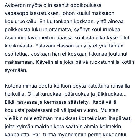
Avioeron myötä olin saanut oppikoulussa
vapaaoppilasstatuksen, johon kuului maksuton
kouluruokailu. En kuitenkaan koskaan, yhtä ainoaa
poikkeusta lukuun ottamatta, syönyt kouluruokaa.
Asuimme kivenheiton päässä koulusta eikä kyse ollut
kielikuvasta. Ystäväni Hassan sai yllytettynä tämän
osoitettua. Joskaan hän ei koskaan ikkunaa joutunut
maksamaan. Kävelin siis joka päivä ruokatunnilla kotiin
syömään.
Kotona minua odotti keittiön pöytä katettuna runsailla
herkuilla. Oli alkuruokaa, pääruokaa ja jälkiruokaa…
Eikä rasvassa ja kermassa säästelty. Iltapäivällä
koulusta palatessani oli välipalan vuoro. Muistan
vieläkin mielettömän maukkaat kotitekoiset lihapiiraat,
joita kylmän maidon kera saatoin ahmia kolmekin
kappaletta. Pari tuntia myöhemmin perhe kokoontui