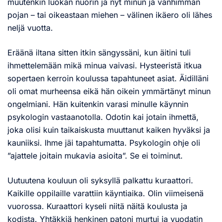
muutenkin luokan nuorin ja nyt minun ja vanhimman
pojan – tai oikeastaan miehen – välinen ikäero oli lähes
neljä vuotta.
Eräänä iltana sitten itkin sängyssäni, kun äitini tuli
ihmettelemään mikä minua vaivasi. Hysteeristä itkua
sopertaen kerroin koulussa tapahtuneet asiat. Äidilläni
oli omat murheensa eikä hän oikein ymmärtänyt minun
ongelmiani. Hän kuitenkin varasi minulle käynnin
psykologin vastaanotolla. Odotin kai jotain ihmettä,
joka olisi kuin taikaiskusta muuttanut kaiken hyväksi ja
kauniiksi. Ihme jäi tapahtumatta. Psykologin ohje oli
”ajattele joitain mukavia asioita”. Se ei toiminut.
Uutuutena kouluun oli syksyllä palkattu kuraattori.
Kaikille oppilaille varattiin käyntiaika. Olin viimeisenä
vuorossa. Kuraattori kyseli niitä näitä koulusta ja
kodista. Yhtäkkiä henkinen patoni murtui ja vuodatin