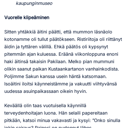
kaupunginmuseo
Vuorelle kiipeäminen
Sitten yhtäkkiä äitini päätti, että mummon läsnäolo
kotonamme oli tullut päätökseen. Ristiriitoja oli riittänyt
äidin ja tyttären välillä. Ehkä päätös oli kypsynyt
pitemmän ajan kuluessa. Eräänä viikonloppuna enoni
haki äitinsä takaisin Pakilaan. Melko pian mummuni
olikin saanut paikan Kustaankartanon vanhainkodista.
Poljimme Sakun kanssa usein häntä katsomaan.
Isoäitini iloitsi käynneistämme ja vakuutti viihtyvänsä
uudessa asuinpaikassaan oikein hyvin.
Keväällä olin taas vuotuisella käynnillä
terveydenhoitajan luona. Hän selaili papereitaan
pitkään, katsoi minua vakavasti ja kysyi: ”Onko sinulla
jokin sairaus? Painosi on pudonnut lähes