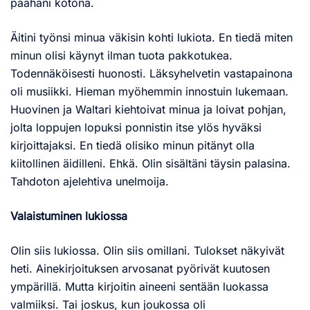
päähäni kotona.
Äitini työnsi minua väkisin kohti lukiota. En tiedä miten
minun olisi käynyt ilman tuota pakkotukea.
Todennäköisesti huonosti. Läksyhelvetin vastapainona
oli musiikki. Hieman myöhemmin innostuin lukemaan.
Huovinen ja Waltari kiehtoivat minua ja loivat pohjan,
jolta loppujen lopuksi ponnistin itse ylös hyväksi
kirjoittajaksi. En tiedä olisiko minun pitänyt olla
kiitollinen äidilleni. Ehkä. Olin sisältäni täysin palasina.
Tahdoton ajelehtiva unelmoija.
Valaistuminen lukiossa
Olin siis lukiossa. Olin siis omillani. Tulokset näkyivät
heti. Ainekirjoituksen arvosanat pyörivät kuutosen
ympärillä. Mutta kirjoitin aineeni sentään luokassa
valmiiksi. Tai joskus, kun joukossa oli