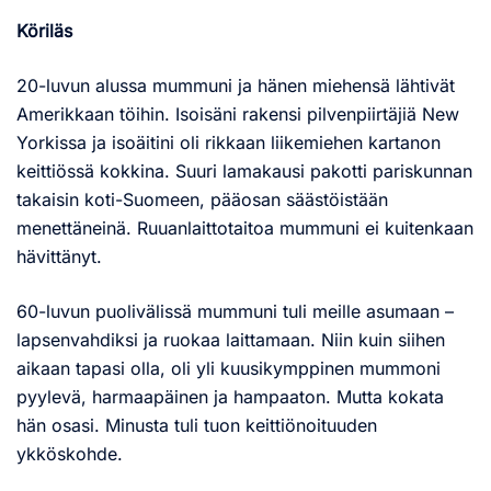
Köriläs
20-luvun alussa mummuni ja hänen miehensä lähtivät
Amerikkaan töihin. Isoisäni rakensi pilvenpiirtäjiä New
Yorkissa ja isoäitini oli rikkaan liikemiehen kartanon
keittiössä kokkina. Suuri lamakausi pakotti pariskunnan
takaisin koti-Suomeen, pääosan säästöistään
menettäneinä. Ruuanlaittotaitoa mummuni ei kuitenkaan
hävittänyt.
60-luvun puolivälissä mummuni tuli meille asumaan –
lapsenvahdiksi ja ruokaa laittamaan. Niin kuin siihen
aikaan tapasi olla, oli yli kuusikymppinen mummoni
pyylevä, harmaapäinen ja hampaaton. Mutta kokata
hän osasi. Minusta tuli tuon keittiönoituuden
ykköskohde.