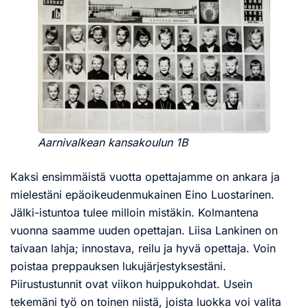
Aarnivalkean kansakoulun 1B
Kaksi ensimmäistä vuotta opettajamme on ankara ja
mielestäni epäoikeudenmukainen Eino Luostarinen.
Jälki-istuntoa tulee milloin mistäkin. Kolmantena
vuonna saamme uuden opettajan. Liisa Lankinen on
taivaan lahja; innostava, reilu ja hyvä opettaja. Voin
poistaa preppauksen lukujärjestyksestäni.
Piirustustunnit ovat viikon huippukohdat. Usein
tekemäni työ on toinen niistä, joista luokka voi valita