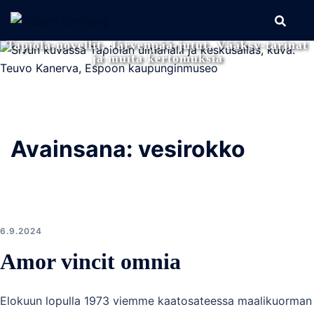
Skip
Search
to
Tapiola-novellit, Järvenpää-jutut, Vääksy-tarinat
content
ja muita kertomuksia
Avainsana:
vesirokko
6.9.2024
Amor vincit omnia
Elokuun lopulla 1973 viemme kaatosateessa maalikuorman