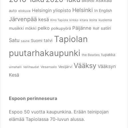
Asikkala
alkoholi
Helsinki
Helsingin yliopisto
In English
auto
elokuva
Järvenpää
kesä
koira
kuolema
Kino Tapiola
kirkko
kitara
pelko
Päijänne
musiikki
mökki
satiiri
polkupyörä
Rolf
Tapiolan
Satu
talvi
Suomi
sauna
puutarhakaupunki
tupakka
the Beatles
Vääksy
Vääksyn
Vesijärvi
Vesansalo
uimahalli
Vallihaudat
Kesä
Espoon perinneseura
Espoo 50 vuotta kaupunkina. Erään teinipojan
elämää Tapiolassa 70-luvun alussa.