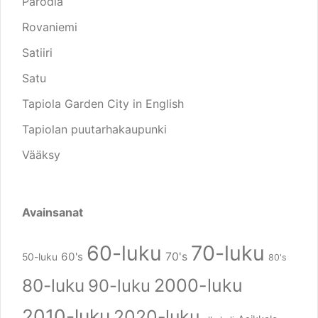
Parodia
Rovaniemi
Satiiri
Satu
Tapiola Garden City in English
Tapiolan puutarhakaupunki
Vääksy
Avainsanat
60-luku
70-luku
60's
70's
50-luku
80's
80-luku
2000-luku
90-luku
2010-luku
2020-luku