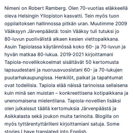
Nimeni on Robert Ramberg. Olen 70-vuotias eläkkeellä
oleva Helsingin Yliopiston kasvatti. Tein myös tuon
oppilaitoksen hallinnossa pitkän uran. Muutimme 2009
Vääksyyn Järvenpäästä: tosin Vääksy tuli tutuksi jo
80-luvun puolivälistä alkaen kesien viettopaikkana.
Asuin Tapiolassa käytännössä koko 60- ja 70-luvun ja
hyvän matkaa 80-lukua. 2019-2021 kirjoittamani
Tapiola-novellikokoelmat sisältävät 50 kertomusta
lapsuudestani ja nuoruusvuosistani 60- ja 70-lukujen
puutarhakaupungissa. Henkilöt, paikat ja tapahtumat
ovat todellisia. Tapiola elää näissä tarinoissa sellaisena
kuin minä sen muistan – konkreettisena kotipaikkana ja
unenomaisena mielentilana. Tapiola-novellien lisäksi
olen julkaissut täällä kertomuksia Järvenpäästä ja
Asikkalasta sekä joukon muita tarinoita. Blogilla on
myös tyttärentyttärilleni kirjoittamiani satuja. Some
stories I have translated into English.