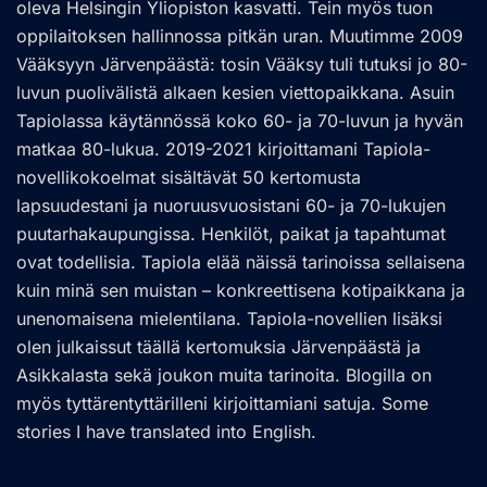
oleva Helsingin Yliopiston kasvatti. Tein myös tuon
oppilaitoksen hallinnossa pitkän uran. Muutimme 2009
Vääksyyn Järvenpäästä: tosin Vääksy tuli tutuksi jo 80-
luvun puolivälistä alkaen kesien viettopaikkana. Asuin
Tapiolassa käytännössä koko 60- ja 70-luvun ja hyvän
matkaa 80-lukua. 2019-2021 kirjoittamani Tapiola-
novellikokoelmat sisältävät 50 kertomusta
lapsuudestani ja nuoruusvuosistani 60- ja 70-lukujen
puutarhakaupungissa. Henkilöt, paikat ja tapahtumat
ovat todellisia. Tapiola elää näissä tarinoissa sellaisena
kuin minä sen muistan – konkreettisena kotipaikkana ja
unenomaisena mielentilana. Tapiola-novellien lisäksi
olen julkaissut täällä kertomuksia Järvenpäästä ja
Asikkalasta sekä joukon muita tarinoita. Blogilla on
myös tyttärentyttärilleni kirjoittamiani satuja. Some
stories I have translated into English.