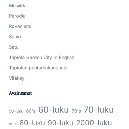
Musiikki
Parodia
Rovaniemi
Satiiri
Satu
Tapiola Garden City in English
Tapiolan puutarhakaupunki
Vääksy
Avainsanat
60-luku
70-luku
60's
70's
50-luku
80-luku
2000-luku
90-luku
80's