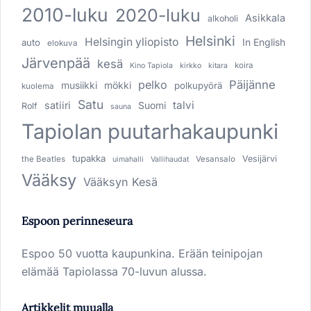
2010-luku
2020-luku
Asikkala
alkoholi
Helsinki
Helsingin yliopisto
In English
auto
elokuva
Järvenpää
kesä
koira
Kino Tapiola
kirkko
kitara
pelko
Päijänne
musiikki
mökki
polkupyörä
kuolema
Satu
talvi
satiiri
Suomi
Rolf
sauna
Tapiolan puutarhakaupunki
tupakka
Vesijärvi
the Beatles
Vesansalo
uimahalli
Vallihaudat
Vääksy
Vääksyn Kesä
Espoon perinneseura
Espoo 50 vuotta kaupunkina. Erään teinipojan
elämää Tapiolassa 70-luvun alussa.
Artikkelit muualla