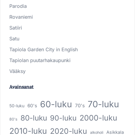
Parodia
Rovaniemi
Satiiri
Satu
Tapiola Garden City in English
Tapiolan puutarhakaupunki
Vääksy
Avainsanat
60-luku
70-luku
60's
70's
50-luku
80-luku
2000-luku
90-luku
80's
2010-luku
2020-luku
Asikkala
alkoholi