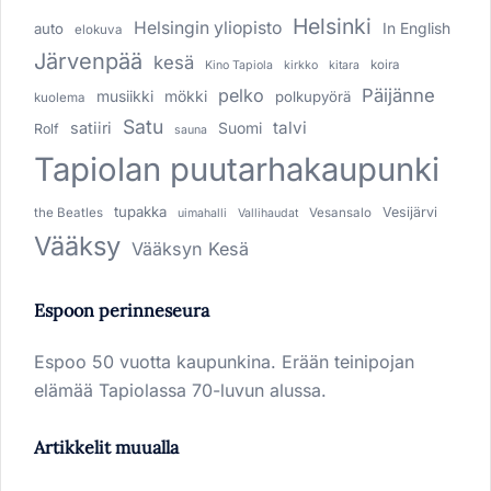
Helsinki
Helsingin yliopisto
In English
auto
elokuva
Järvenpää
kesä
koira
Kino Tapiola
kirkko
kitara
pelko
Päijänne
musiikki
mökki
polkupyörä
kuolema
Satu
talvi
satiiri
Suomi
Rolf
sauna
Tapiolan puutarhakaupunki
tupakka
Vesijärvi
the Beatles
Vesansalo
uimahalli
Vallihaudat
Vääksy
Vääksyn Kesä
Espoon perinneseura
Espoo 50 vuotta kaupunkina. Erään teinipojan
elämää Tapiolassa 70-luvun alussa.
Artikkelit muualla