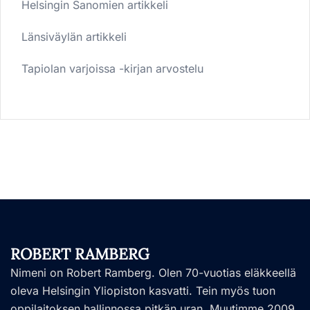
Helsingin Sanomien artikkeli
Länsiväylän artikkeli
Tapiolan varjoissa -kirjan arvostelu
ROBERT RAMBERG
Nimeni on Robert Ramberg. Olen 70-vuotias eläkkeellä
oleva Helsingin Yliopiston kasvatti. Tein myös tuon
oppilaitoksen hallinnossa pitkän uran. Muutimme 2009