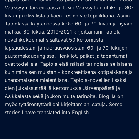
Vääksyyn Järvenpäästä: tosin Vääksy tuli tutuksi jo 80-
luvun puolivälistä alkaen kesien viettopaikkana. Asuin
Tapiolassa käytännössä koko 60- ja 70-luvun ja hyvän
matkaa 80-lukua. 2019-2021 kirjoittamani Tapiola-
novellikokoelmat sisältävät 50 kertomusta
lapsuudestani ja nuoruusvuosistani 60- ja 70-lukujen
puutarhakaupungissa. Henkilöt, paikat ja tapahtumat
ovat todellisia. Tapiola elää näissä tarinoissa sellaisena
kuin minä sen muistan – konkreettisena kotipaikkana ja
unenomaisena mielentilana. Tapiola-novellien lisäksi
olen julkaissut täällä kertomuksia Järvenpäästä ja
Asikkalasta sekä joukon muita tarinoita. Blogilla on
myös tyttärentyttärilleni kirjoittamiani satuja. Some
stories I have translated into English.