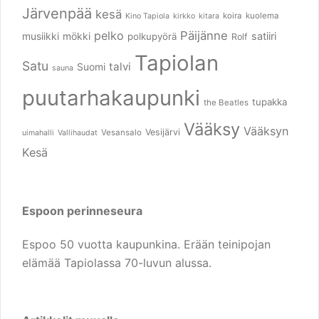
Järvenpää
kesä
koira
kuolema
Kino Tapiola
kirkko
kitara
pelko
Päijänne
musiikki
mökki
satiiri
polkupyörä
Rolf
Tapiolan
Satu
talvi
Suomi
sauna
puutarhakaupunki
tupakka
the Beatles
Vääksy
Vääksyn
Vesijärvi
Vesansalo
uimahalli
Vallihaudat
Kesä
Espoon perinneseura
Espoo 50 vuotta kaupunkina. Erään teinipojan
elämää Tapiolassa 70-luvun alussa.