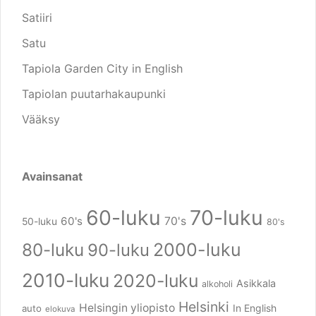
Satiiri
Satu
Tapiola Garden City in English
Tapiolan puutarhakaupunki
Vääksy
Avainsanat
60-luku
70-luku
60's
70's
50-luku
80's
80-luku
2000-luku
90-luku
2010-luku
2020-luku
Asikkala
alkoholi
Helsinki
Helsingin yliopisto
In English
auto
elokuva