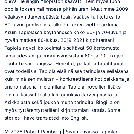
oleva Helsingin Yliopiston kasvatti. Tein myös tuon
oppilaitoksen hallinnossa pitkän uran. Muutimme 2009
Vääksyyn Järvenpäästä: tosin Vääksy tuli tutuksi jo
80-luvun puolivälistä alkaen kesien viettopaikkana.
Asuin Tapiolassa käytännössä koko 60- ja 70-luvun ja
hyvän matkaa 80-lukua. 2019-2021 kirjoittamani
Tapiola-novellikokoelmat sisältävät 50 kertomusta
lapsuudestani ja nuoruusvuosistani 60- ja 70-lukujen
puutarhakaupungissa. Henkilöt, paikat ja tapahtumat
ovat todellisia. Tapiola elää näissä tarinoissa sellaisena
kuin minä sen muistan – konkreettisena kotipaikkana ja
unenomaisena mielentilana. Tapiola-novellien lisäksi
olen julkaissut täällä kertomuksia Järvenpäästä ja
Asikkalasta sekä joukon muita tarinoita. Blogilla on
myös tyttärentyttärilleni kirjoittamiani satuja. Some
stories I have translated into English.
© 2026 Robert Ramberg | Sivun kuvassa Tapiolan