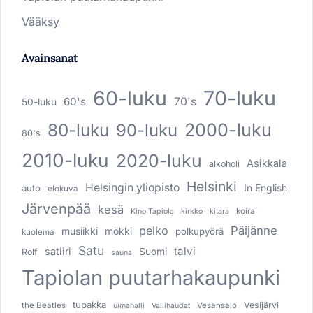
Vääksy
Avainsanat
60-luku
70-luku
60's
70's
50-luku
80-luku
2000-luku
90-luku
80's
2010-luku
2020-luku
Asikkala
alkoholi
Helsinki
Helsingin yliopisto
In English
auto
elokuva
Järvenpää
kesä
koira
Kino Tapiola
kirkko
kitara
pelko
Päijänne
musiikki
mökki
polkupyörä
kuolema
Satu
talvi
satiiri
Suomi
Rolf
sauna
Tapiolan puutarhakaupunki
tupakka
Vesijärvi
the Beatles
Vesansalo
uimahalli
Vallihaudat