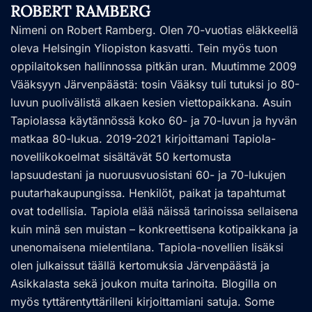
ROBERT RAMBERG
Nimeni on Robert Ramberg. Olen 70-vuotias eläkkeellä
oleva Helsingin Yliopiston kasvatti. Tein myös tuon
oppilaitoksen hallinnossa pitkän uran. Muutimme 2009
Vääksyyn Järvenpäästä: tosin Vääksy tuli tutuksi jo 80-
luvun puolivälistä alkaen kesien viettopaikkana. Asuin
Tapiolassa käytännössä koko 60- ja 70-luvun ja hyvän
matkaa 80-lukua. 2019-2021 kirjoittamani Tapiola-
novellikokoelmat sisältävät 50 kertomusta
lapsuudestani ja nuoruusvuosistani 60- ja 70-lukujen
puutarhakaupungissa. Henkilöt, paikat ja tapahtumat
ovat todellisia. Tapiola elää näissä tarinoissa sellaisena
kuin minä sen muistan – konkreettisena kotipaikkana ja
unenomaisena mielentilana. Tapiola-novellien lisäksi
olen julkaissut täällä kertomuksia Järvenpäästä ja
Asikkalasta sekä joukon muita tarinoita. Blogilla on
myös tyttärentyttärilleni kirjoittamiani satuja. Some