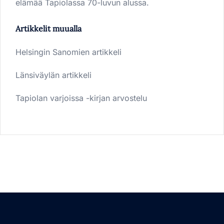
elämää Tapiolassa 70-luvun alussa.
Artikkelit muualla
Helsingin Sanomien artikkeli
Länsiväylän artikkeli
Tapiolan varjoissa -kirjan arvostelu