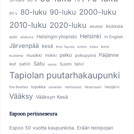
80-luku
2000-luku
90-luku
80's
2010-luku
2020-luku
Asikkala
alkoholi
Helsinki
Helsingin yliopisto
In English
auto
elokuva
Järvenpää
kesä
koira
Kino Tapiola
kirkko
kitara
pelko
Päijänne
musiikki
mökki
polkupyörä
kuolema
Satu
talvi
satiiri
Suomi
Rolf
sauna
Tapiolan puutarhakaupunki
tupakka
Vesijärvi
the Beatles
Vesansalo
uimahalli
Vallihaudat
Vääksy
Vääksyn Kesä
Espoon perinneseura
Espoo 50 vuotta kaupunkina. Erään teinipojan