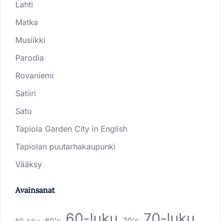
Lahti
Matka
Musiikki
Parodia
Rovaniemi
Satiiri
Satu
Tapiola Garden City in English
Tapiolan puutarhakaupunki
Vääksy
Avainsanat
60-luku
70-luku
60's
70's
50-luku