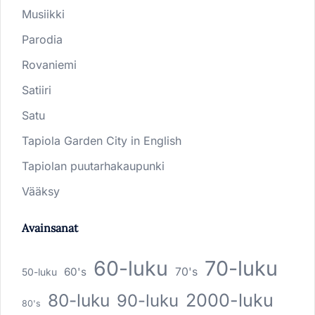
Musiikki
Parodia
Rovaniemi
Satiiri
Satu
Tapiola Garden City in English
Tapiolan puutarhakaupunki
Vääksy
Avainsanat
60-luku
70-luku
60's
70's
50-luku
80-luku
2000-luku
90-luku
80's