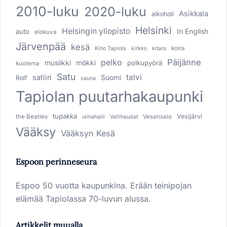
2010-luku
2020-luku
Asikkala
alkoholi
Helsinki
Helsingin yliopisto
In English
auto
elokuva
Järvenpää
kesä
koira
Kino Tapiola
kirkko
kitara
pelko
Päijänne
musiikki
mökki
polkupyörä
kuolema
Satu
talvi
satiiri
Suomi
Rolf
sauna
Tapiolan puutarhakaupunki
tupakka
Vesijärvi
the Beatles
Vesansalo
uimahalli
Vallihaudat
Vääksy
Vääksyn Kesä
Espoon perinneseura
Espoo 50 vuotta kaupunkina. Erään teinipojan
elämää Tapiolassa 70-luvun alussa.
Artikkelit muualla