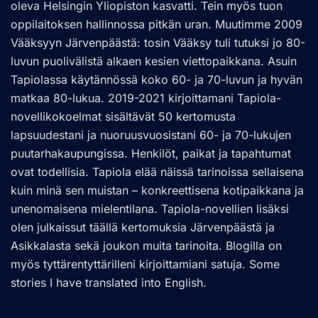
oleva Helsingin Yliopiston kasvatti. Tein myös tuon
oppilaitoksen hallinnossa pitkän uran. Muutimme 2009
Vääksyyn Järvenpäästä: tosin Vääksy tuli tutuksi jo 80-
luvun puolivälistä alkaen kesien viettopaikkana. Asuin
Tapiolassa käytännössä koko 60- ja 70-luvun ja hyvän
matkaa 80-lukua. 2019-2021 kirjoittamani Tapiola-
novellikokoelmat sisältävät 50 kertomusta
lapsuudestani ja nuoruusvuosistani 60- ja 70-lukujen
puutarhakaupungissa. Henkilöt, paikat ja tapahtumat
ovat todellisia. Tapiola elää näissä tarinoissa sellaisena
kuin minä sen muistan – konkreettisena kotipaikkana ja
unenomaisena mielentilana. Tapiola-novellien lisäksi
olen julkaissut täällä kertomuksia Järvenpäästä ja
Asikkalasta sekä joukon muita tarinoita. Blogilla on
myös tyttärentyttärilleni kirjoittamiani satuja. Some
stories I have translated into English.