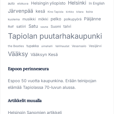
Helsinki
Helsingin yliopisto
In English
auto
elokuva
Järvenpää
kesä
koira
Kino Tapiola
kirkko
kitara
pelko
Päijänne
musiikki
mökki
polkupyörä
kuolema
Satu
talvi
satiiri
Suomi
Rolf
sauna
Tapiolan puutarhakaupunki
tupakka
Vesijärvi
the Beatles
Vesansalo
uimahalli
Vallihaudat
Vääksy
Vääksyn Kesä
Espoon perinneseura
Espoo 50 vuotta kaupunkina. Erään teinipojan
elämää Tapiolassa 70-luvun alussa.
Artikkelit muualla
Helsingin Sanomien artikkeli