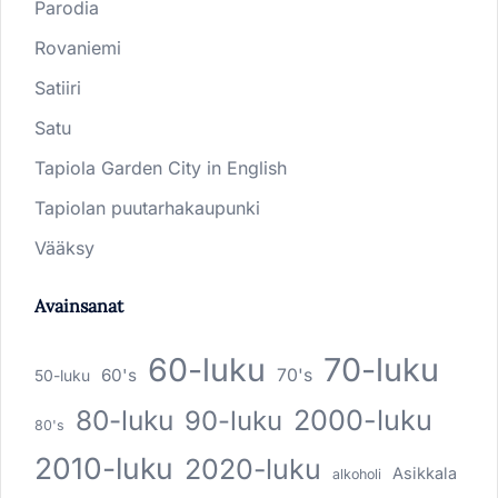
Parodia
Rovaniemi
Satiiri
Satu
Tapiola Garden City in English
Tapiolan puutarhakaupunki
Vääksy
Avainsanat
60-luku
70-luku
60's
70's
50-luku
80-luku
2000-luku
90-luku
80's
2010-luku
2020-luku
Asikkala
alkoholi