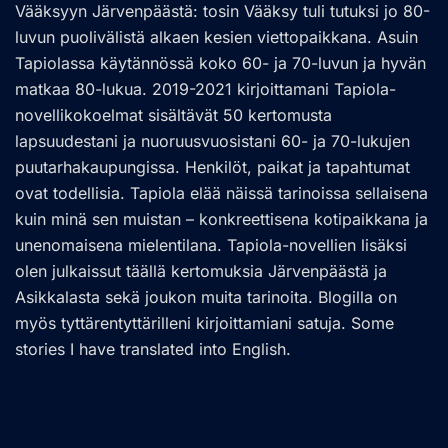
Vääksyyn Järvenpäästä: tosin Vääksy tuli tutuksi jo 80-
luvun puolivälistä alkaen kesien viettopaikkana. Asuin
Tapiolassa käytännössä koko 60- ja 70-luvun ja hyvän
matkaa 80-lukua. 2019-2021 kirjoittamani Tapiola-
novellikokoelmat sisältävät 50 kertomusta
lapsuudestani ja nuoruusvuosistani 60- ja 70-lukujen
puutarhakaupungissa. Henkilöt, paikat ja tapahtumat
ovat todellisia. Tapiola elää näissä tarinoissa sellaisena
kuin minä sen muistan – konkreettisena kotipaikkana ja
unenomaisena mielentilana. Tapiola-novellien lisäksi
olen julkaissut täällä kertomuksia Järvenpäästä ja
Asikkalasta sekä joukon muita tarinoita. Blogilla on
myös tyttärentyttärilleni kirjoittamiani satuja. Some
stories I have translated into English.