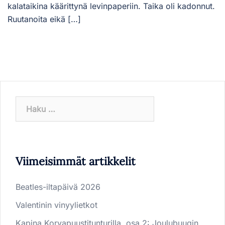
kalataikina käärittynä levinpaperiin. Taika oli kadonnut.
Ruutanoita eikä […]
Haku:
Viimeisimmät artikkelit
Beatles-iltapäivä 2026
Valentinin vinyylietkot
Kapina Korvapuustitunturilla, osa 2: Joulubuugin