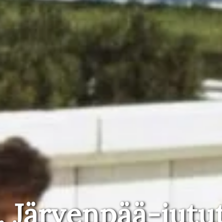
, Järvenpää-jutu