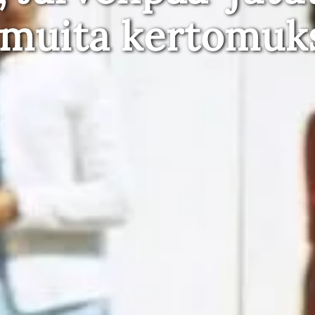
 muita kertomuk