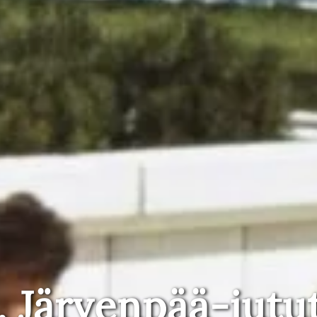
, Järvenpää-jutu