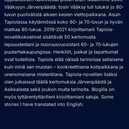
Vääksyyn Järvenpäästä: tosin Vääksy tuli tutuksi jo 80-
luvun puolivälistä alkaen kesien viettopaikkana. Asuin
Tapiolassa käytännössä koko 60- ja 70-luvun ja hyvän
matkaa 80-lukua. 2019-2021 kirjoittamani Tapiola-
novellikokoelmat sisältävät 50 kertomusta
lapsuudestani ja nuoruusvuosistani 60- ja 70-lukujen
puutarhakaupungissa. Henkilöt, paikat ja tapahtumat
ovat todellisia. Tapiola elää näissä tarinoissa sellaisena
kuin minä sen muistan – konkreettisena kotipaikkana ja
unenomaisena mielentilana. Tapiola-novellien lisäksi
olen julkaissut täällä kertomuksia Järvenpäästä ja
Asikkalasta sekä joukon muita tarinoita. Blogilla on
myös tyttärentyttärilleni kirjoittamiani satuja. Some
stories I have translated into English.