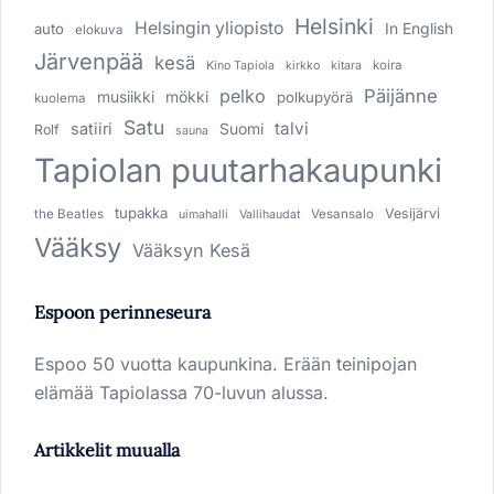
Helsinki
Helsingin yliopisto
In English
auto
elokuva
Järvenpää
kesä
koira
Kino Tapiola
kirkko
kitara
pelko
Päijänne
musiikki
mökki
polkupyörä
kuolema
Satu
talvi
satiiri
Suomi
Rolf
sauna
Tapiolan puutarhakaupunki
tupakka
Vesijärvi
the Beatles
Vesansalo
uimahalli
Vallihaudat
Vääksy
Vääksyn Kesä
Espoon perinneseura
Espoo 50 vuotta kaupunkina. Erään teinipojan
elämää Tapiolassa 70-luvun alussa.
Artikkelit muualla