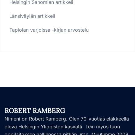
Helsingin Sanomien artikkeli
Länsiväylän artikkeli
Tapiolan varjoissa -kirjan arvostelu
ROBERT RAMBERG
Nimeni on Robert Ramberg. Olen 70-vuotias eläkkeellä
oleva Helsingin Yliopiston kasvatti. Tein myös tuon
oppilaitoksen hallinnossa pitkän uran. Muutimme 2009