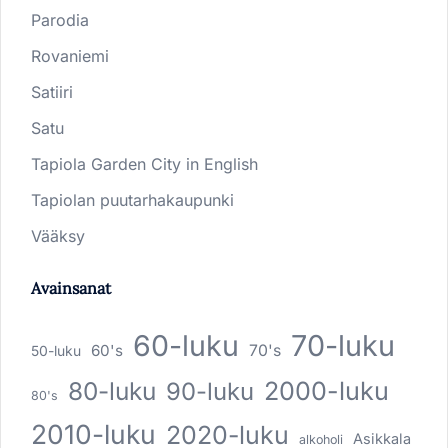
Parodia
Rovaniemi
Satiiri
Satu
Tapiola Garden City in English
Tapiolan puutarhakaupunki
Vääksy
Avainsanat
60-luku
70-luku
60's
70's
50-luku
80-luku
2000-luku
90-luku
80's
2010-luku
2020-luku
Asikkala
alkoholi