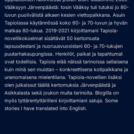
Vääksyyn Järvenpäästä: tosin Vääksy tuli tutuksi jo 80-
luvun puolivälistä alkaen kesien viettopaikkana. Asuin
Tapiolassa käytännössä koko 60- ja 70-luvun ja hyvän
matkaa 80-lukua. 2019-2021 kirjoittamani Tapiola-
novellikokoelmat sisältävät 50 kertomusta
lapsuudestani ja nuoruusvuosistani 60- ja 70-lukujen
puutarhakaupungissa. Henkilöt, paikat ja tapahtumat
ovat todellisia. Tapiola elää näissä tarinoissa sellaisena
kuin minä sen muistan – konkreettisena kotipaikkana ja
unenomaisena mielentilana. Tapiola-novellien lisäksi
olen julkaissut täällä kertomuksia Järvenpäästä ja
Asikkalasta sekä joukon muita tarinoita. Blogilla on
myös tyttärentyttärilleni kirjoittamiani satuja. Some
stories I have translated into English.