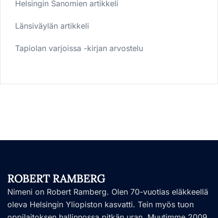
Helsingin Sanomien artikkeli
Länsiväylän artikkeli
Tapiolan varjoissa -kirjan arvostelu
ROBERT RAMBERG
Nimeni on Robert Ramberg. Olen 70-vuotias eläkkeellä
oleva Helsingin Yliopiston kasvatti. Tein myös tuon
oppilaitoksen hallinnossa pitkän uran. Muutimme 2009