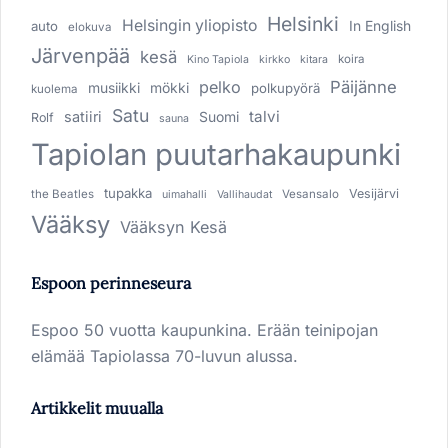
Helsinki
Helsingin yliopisto
In English
auto
elokuva
Järvenpää
kesä
koira
Kino Tapiola
kirkko
kitara
pelko
Päijänne
musiikki
mökki
polkupyörä
kuolema
Satu
talvi
satiiri
Suomi
Rolf
sauna
Tapiolan puutarhakaupunki
tupakka
Vesijärvi
the Beatles
Vesansalo
uimahalli
Vallihaudat
Vääksy
Vääksyn Kesä
Espoon perinneseura
Espoo 50 vuotta kaupunkina. Erään teinipojan
elämää Tapiolassa 70-luvun alussa.
Artikkelit muualla