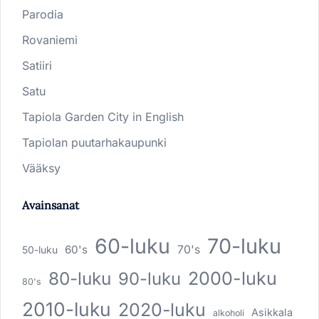
Parodia
Rovaniemi
Satiiri
Satu
Tapiola Garden City in English
Tapiolan puutarhakaupunki
Vääksy
Avainsanat
60-luku
70-luku
60's
70's
50-luku
80-luku
2000-luku
90-luku
80's
2010-luku
2020-luku
Asikkala
alkoholi