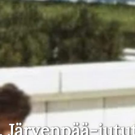
, Järvenpää-jutu