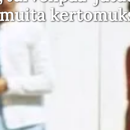
 muita kertomuk