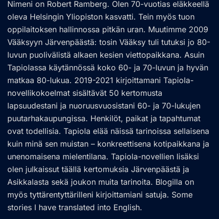
Nimeni on Robert Ramberg. Olen 70-vuotias eläkkeellä
oleva Helsingin Yliopiston kasvatti. Tein myös tuon
oppilaitoksen hallinnossa pitkän uran. Muutimme 2009
Vääksyyn Järvenpäästä: tosin Vääksy tuli tutuksi jo 80-
luvun puolivälistä alkaen kesien viettopaikkana. Asuin
Tapiolassa käytännössä koko 60- ja 70-luvun ja hyvän
matkaa 80-lukua. 2019-2021 kirjoittamani Tapiola-
novellikokoelmat sisältävät 50 kertomusta
lapsuudestani ja nuoruusvuosistani 60- ja 70-lukujen
puutarhakaupungissa. Henkilöt, paikat ja tapahtumat
ovat todellisia. Tapiola elää näissä tarinoissa sellaisena
kuin minä sen muistan – konkreettisena kotipaikkana ja
unenomaisena mielentilana. Tapiola-novellien lisäksi
olen julkaissut täällä kertomuksia Järvenpäästä ja
Asikkalasta sekä joukon muita tarinoita. Blogilla on
myös tyttärentyttärilleni kirjoittamiani satuja. Some
stories I have translated into English.