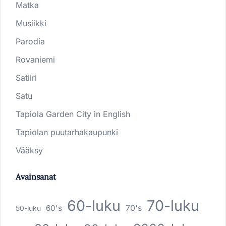
Matka
Musiikki
Parodia
Rovaniemi
Satiiri
Satu
Tapiola Garden City in English
Tapiolan puutarhakaupunki
Vääksy
Avainsanat
60-luku
70-luku
60's
70's
50-luku