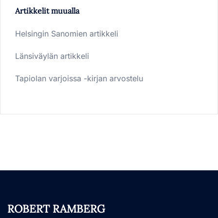
Artikkelit muualla
Helsingin Sanomien artikkeli
Länsiväylän artikkeli
Tapiolan varjoissa -kirjan arvostelu
ROBERT RAMBERG