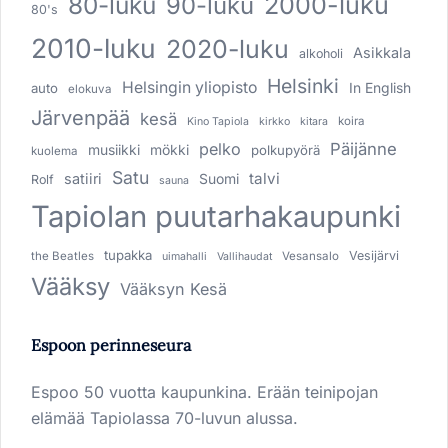
80-luku
2000-luku
90-luku
80's
2010-luku
2020-luku
Asikkala
alkoholi
Helsinki
Helsingin yliopisto
In English
auto
elokuva
Järvenpää
kesä
koira
Kino Tapiola
kirkko
kitara
pelko
Päijänne
musiikki
mökki
polkupyörä
kuolema
Satu
talvi
satiiri
Suomi
Rolf
sauna
Tapiolan puutarhakaupunki
tupakka
Vesijärvi
the Beatles
Vesansalo
uimahalli
Vallihaudat
Vääksy
Vääksyn Kesä
Espoon perinneseura
Espoo 50 vuotta kaupunkina. Erään teinipojan
elämää Tapiolassa 70-luvun alussa.