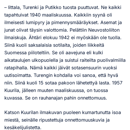
– Iittala, Turenki ja Putikko tuosta puuttuvat. Ne kaikki
tapahtuivat 1940 maaliskuussa. Kaikkiin syynä oli
ilmeisesti lumipyry ja pimennysmääräykset. Asemat ja
junat olivat täysin valottomia. Pelättiin Neuvostoliiton
ilmaiskuja. Ähtäri elokuu 1942 ei myöskään ole tuolla.
Siinä kuoli saksalaisia sotilaita, joiden liikkeitä
Suomessa piiloteltiin. Se oli aavejuna eli kulki
aikataulujen ulkopuolella ja suistui raiteilta puolivalmiilla
ratapihalla. Nämä kaikki jäivät sotasensuurin vuoksi
uutisoimatta. Turengin kohdalla voi sanoa, että hyvä
niin. Siinä kuoli 15 sotaa pakoon lähetettyä lasta. 1957
Kuurila, jälleen muuten maaliskuussa, on tuossa
kuvassa. Se on rauhanajan pahin onnettomuus.
Katson Kuurilan ilmakuvan puoleen kumartunutta isoa
miestä, seinälle ripustettuja onnettomuuskuvia ja
kesäkelijulistetta.