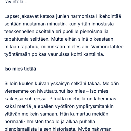
ravintola…
Lapset jaksavat katsoa junien harmonista liikehdintää
sentään muutaman minuutin, kun yritän innostusta
teeskennellen osoitella eri puolille pienoismallia
tapahtumia selittäen. Mutta eihän siinä oikeastaan
mitään tapahdu, minunkaan mielestäni. Vaimoni lähtee
työntämään poikaa vaunuissa kohti kanttiinia.
Iso mies tietää
Silloin kuulen kuivan yskäisyn selkäni takaa. Meidän
viereemme on hivuttautunut iso mies – iso mies
kaikessa suhteessa. Pituutta miehellä on lähemmäs
kaksi metriä ja epäilen vyötärön ympärysmitankin
yltävän melkein samaan. Hän kumartuu meidän
normaali-ihmisten tasolle ja alkaa puhella
pienoismallista ja sen historiasta. Myös näkymän