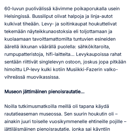
60-luvun puolivälissä kävimme poikaporukalla usein
Helsingissä. Bussiliput olivat halpoja ja linja-autot
kulkivat tiheään. Levy- ja soitinkaupat houkuttelivat
tekemään näyteikkunaostoksia eli toljottamaan ja
kuolaamaan tavoittamattomilta tuntuvien esineiden
äärellä ikkunan väärällä puolella: sähkökitaroita,
rumpupatteristoja, hifi-laitteita… Levykaupoissa rahat
sentään riittivät singlelevyn ostoon, joskus jopa pitkään
himoittu LP-levy kulki kotiin Musiikki-Fazerin valko-
vihreässä muovikassissa.
Museon jättimäinen pienoisrautatie…
Noilla tutkimusmatkoilla meillä oli tapana käydä
rautatieaseman museossa. Sen suurin houkutin oli –
ainakin juuri toiselle vuosikymmenelle ehtineille pojille –
jättiläismäinen pienoisrautatie, jonka sai käyntiin