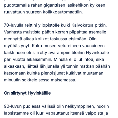
pudottamalla rahan giganttisen lasikehikon kylkeen
ruuvattuun suureen kolikkoautomaattiin.
70-luvulla reittini yliopistolle kulki Kaivokatua pitkin.
Vanhasta muistista päätin kerran piipahtaa asemalle
mennyttä aikaa kolikot taskussa etsimään. Olin
myöhästynyt. Koko museo vetureineen vaunuineen
kaikkineen oli siirretty avarampiin tiloihin Hyvinkäälle
pari vuotta aikaisemmin. Minulla ei ollut intoa, eikä
aikaakaan, lähteä lähijunalla yli tunnin matkan päähän
katsomaan kuinka pienoisjunat kulkivat muutaman
minuutin sokkeloisessa maisemassa.
On siirtynyt Hyvinkäälle
90-luvun puolessa välissä olin nelikymppinen, nuorin
lapsistamme oli juuri vapauttanut itsensä vaipoista ja