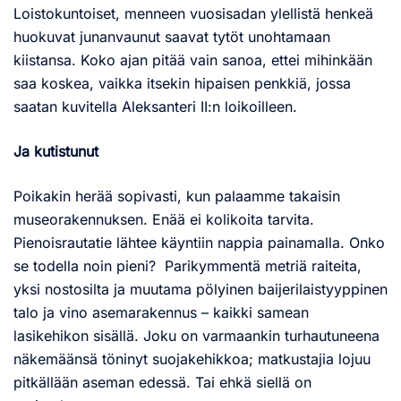
Loistokuntoiset, menneen vuosisadan ylellistä henkeä
huokuvat junanvaunut saavat tytöt unohtamaan
kiistansa. Koko ajan pitää vain sanoa, ettei mihinkään
saa koskea, vaikka itsekin hipaisen penkkiä, jossa
saatan kuvitella Aleksanteri II:n loikoilleen.
Ja kutistunut
Poikakin herää sopivasti, kun palaamme takaisin
museorakennuksen. Enää ei kolikoita tarvita.
Pienoisrautatie lähtee käyntiin nappia painamalla. Onko
se todella noin pieni? Parikymmentä metriä raiteita,
yksi nostosilta ja muutama pölyinen baijerilaistyyppinen
talo ja vino asemarakennus – kaikki samean
lasikehikon sisällä. Joku on varmaankin turhautuneena
näkemäänsä töninyt suojakehikkoa; matkustajia lojuu
pitkällään aseman edessä. Tai ehkä siellä on