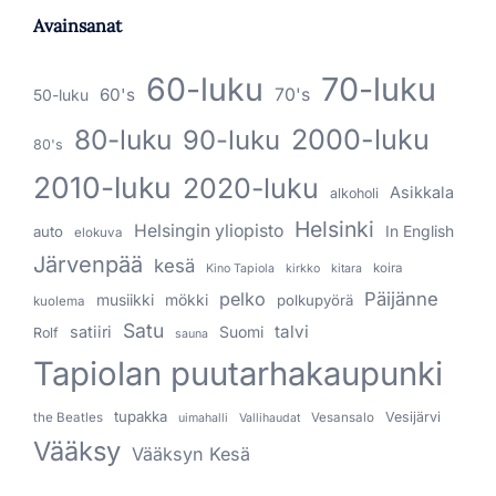
Avainsanat
60-luku
70-luku
60's
70's
50-luku
80-luku
2000-luku
90-luku
80's
2010-luku
2020-luku
Asikkala
alkoholi
Helsinki
Helsingin yliopisto
In English
auto
elokuva
Järvenpää
kesä
koira
Kino Tapiola
kirkko
kitara
pelko
Päijänne
musiikki
mökki
polkupyörä
kuolema
Satu
talvi
satiiri
Suomi
Rolf
sauna
Tapiolan puutarhakaupunki
tupakka
Vesijärvi
the Beatles
Vesansalo
uimahalli
Vallihaudat
Vääksy
Vääksyn Kesä