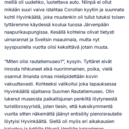
meillä oli uudehko, luotettava auto. Niinpä ei ollut
mikään suuri vaiva istahtaa Corollan kyytiin ja suunnata
kohti Hyvinkäätä, joka muutenkin oli tullut tutuksi toisen
tyttäremme käydessä koulua tuossa Järvenpään
naapurikaupungissa. Kesällä kohteina olivat tietysti
uimarannat ja Sveitsin maauimala, mutta nyt
syyspuolella vuotta olisi keksittävä jotain muuta.
”Miten olisi rautatiemuseo?”, kysyin. Tyttäret eivät
innosta hihkuneet eikä nuorimmainen, poika, vielä
osannut ilmaista omaa mielipidettään kovin
vakuuttavasti. Kohteeksi valikoitui joka tapauksessa
Hyvinkäällä sijaitseva Suomen Rautatiemuseo. Olin
lukenut museosta paikallisjunan penkiltä löytyneestä
turistibrosyyristä, joten tiesin, että kaksikymmentä
vuotta sitten näkemättä jäänyt entisöity pienoisrautatie
löytyisi Hyvinkäältä. Siellä oli myös eri aikakausien
kalustoa ja tytöille täkynä Venäjän keisarinnan