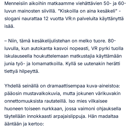
Menneisiin aikoihin matkaamme viehättävien 50- ja 60-
luvun mainosten siivillä. ”Kiskoilla on aina kesäkeli” -
slogani naurattaa 12 vuotta VR:n palveluita käyttänyttä
isää.
– Niin, tämä kesäkelijulistehan on melko tuore. 80-
luvulla, kun autokanta kasvoi nopeasti, VR pyrki tuolla
iskulauseella houkuttelemaan matkustajia käyttämään
junia työ- ja lomamatkoilla. Kyllä se uutenakin herätti
tiettyä hilpeyttä.
Yhdellä seinällä on dramaattisempaa kuva-aineistoa:
pääosin mustavalkokuvia, mutta jokunen värikuvakin
onnettomuuksista rautateillä. Iso mies vilkaisee
huoneen toiseen nurkkaan, jossa vaimoni ohjauksella
täytellään innokkaasti arpajaislippuja. Hän madaltaa
ääntään ja kertoo: