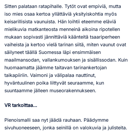
Sitten palataan ratapihalle. Tytöt ovat empiviä, mutta
iso mies osaa kertoa yllättäviä yksityiskohtia myös
keisarillisista vaunuista. Hän loihtii eteemme eläviä
mielikuvia matkanteosta menneinä aikoina ripotellen
mukaan sopivasti jännittäviä käänteitä tsaariperheen
vaiheista ja kertoo vielä tarinan siitä, miten vaunut ovat
säilyneet täällä Suomessa läpi ensimmäisen
maailmansodan, vallankumouksen ja sisällissodan. Kuin
huomaamatta jäämme taitavan tarinankertojan
taikapiiriin. Vaimoni ja välipalaa nauttinut,
hyväntuulinen poika liittyvät seuraamme, kun
suuntaamme jälleen museorakennukseen.
VR tarkoittaa…
Pienoismalli saa nyt jäädä rauhaan. Päädymme
sivuhuoneeseen, jonka seinillä on valokuvia ja julisteita.