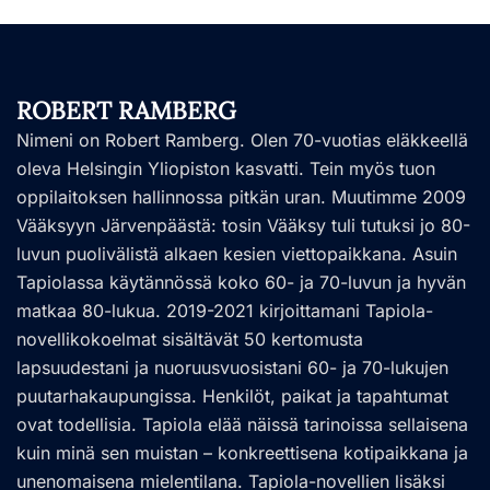
ROBERT RAMBERG
Nimeni on Robert Ramberg. Olen 70-vuotias eläkkeellä
oleva Helsingin Yliopiston kasvatti. Tein myös tuon
oppilaitoksen hallinnossa pitkän uran. Muutimme 2009
Vääksyyn Järvenpäästä: tosin Vääksy tuli tutuksi jo 80-
luvun puolivälistä alkaen kesien viettopaikkana. Asuin
Tapiolassa käytännössä koko 60- ja 70-luvun ja hyvän
matkaa 80-lukua. 2019-2021 kirjoittamani Tapiola-
novellikokoelmat sisältävät 50 kertomusta
lapsuudestani ja nuoruusvuosistani 60- ja 70-lukujen
puutarhakaupungissa. Henkilöt, paikat ja tapahtumat
ovat todellisia. Tapiola elää näissä tarinoissa sellaisena
kuin minä sen muistan – konkreettisena kotipaikkana ja
unenomaisena mielentilana. Tapiola-novellien lisäksi