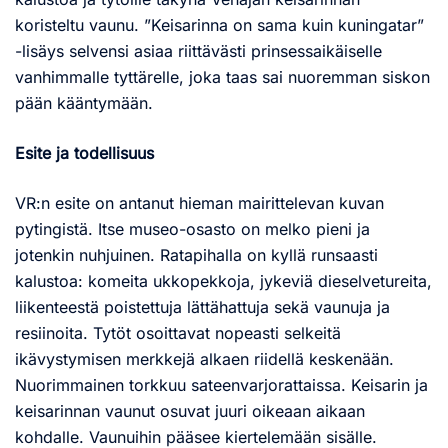
koristeltu vaunu. ”Keisarinna on sama kuin kuningatar”
-lisäys selvensi asiaa riittävästi prinsessaikäiselle
vanhimmalle tyttärelle, joka taas sai nuoremman siskon
pään kääntymään.
Esite ja todellisuus
VR:n esite on antanut hieman mairittelevan kuvan
pytingistä. Itse museo-osasto on melko pieni ja
jotenkin nuhjuinen. Ratapihalla on kyllä runsaasti
kalustoa: komeita ukkopekkoja, jykeviä dieselvetureita,
liikenteestä poistettuja lättähattuja sekä vaunuja ja
resiinoita. Tytöt osoittavat nopeasti selkeitä
ikävystymisen merkkejä alkaen riidellä keskenään.
Nuorimmainen torkkuu sateenvarjorattaissa. Keisarin ja
keisarinnan vaunut osuvat juuri oikeaan aikaan
kohdalle. Vaunuihin pääsee kiertelemään sisälle.