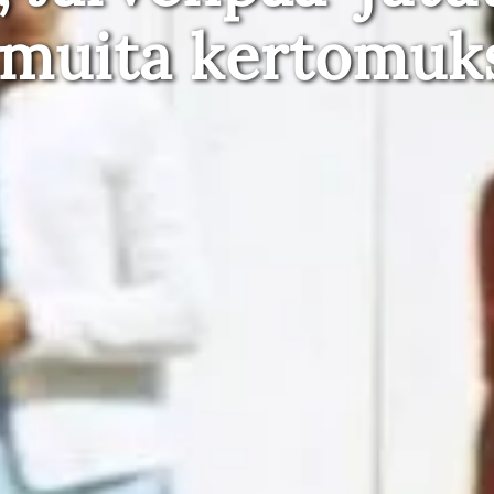
 muita kertomuk