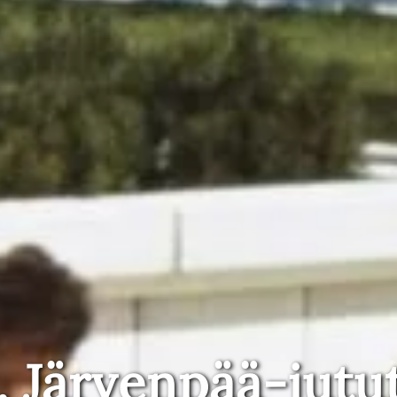
, Järvenpää-jutu