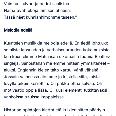
Vain tuuli ulvoo ja pedot saalistaa.
Nämä ovat tekoja ihmisen ahneen.
Tässä näet kunnianhimomme taseen.”
Melodia edellä
Kuuntelen musiikkia melodia edellä. En tiedä johtuuko
se niistä lapsuuden ja varhaisnuoruuden kokemuksista,
kun kuuntelimme Matin isän ulkomailta tuomia Beatles-
singlejä. Sanoistahan me emme mitään ymmärtäneet –
aluksi. Englannin kielen taito karttui vähä vähältä.
Jossain vaiheessa aloimme jo kiistellä siitä, mistä
levyllä oikein kerrottiin. Oli pakko ottaa selvää. Oli
motivaatio oppia lisää. Oli uusi elementti tutkittavaksi
vanhoissa tutuissa kappaleissa.
Historian opintojen kiertotietä kulkien sitten päädyin