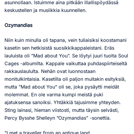
asunnollaan. Istuimme aina pitkään illallispöydässä
keskustellen ja musiikkia kuunnellen.
Ozymandias
Niin kuin minulla oli tapana, vein tuliaisiksi koostamani
kasetin sen hetkisistä suosikkikappaleistani. Eräs
lauluista oli ”Mad about You”. Se löytyi juuri tuolta Soul
Cages -albumilta. Kappale vaikuttaa puhdaspiirteiseltä
rakkauslaululta. Nehän ovat luonnostaan
monitulkintaisia. Kasetilla oli paljon muitakin esityksiä,
mutta ”Mad about You” oli se, joka pysäytti meidät
molemmat. En ole varma kumpi meistä puki
ajatuksensa sanoiksi. Yhtäkkiä tajusimme yhteyden.
Sting lainasi, hieman viistosti, mutta täysin selvästi,
Percy Bysshe Shelleyn ”Ozymandias” -sonettia.
”I met a traveller from an antique land,