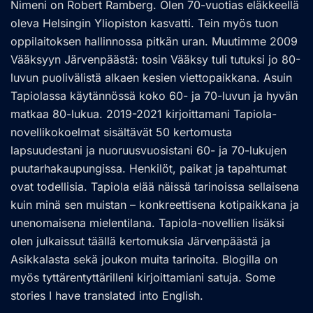
Nimeni on Robert Ramberg. Olen 70-vuotias eläkkeellä
oleva Helsingin Yliopiston kasvatti. Tein myös tuon
oppilaitoksen hallinnossa pitkän uran. Muutimme 2009
Vääksyyn Järvenpäästä: tosin Vääksy tuli tutuksi jo 80-
luvun puolivälistä alkaen kesien viettopaikkana. Asuin
Tapiolassa käytännössä koko 60- ja 70-luvun ja hyvän
matkaa 80-lukua. 2019-2021 kirjoittamani Tapiola-
novellikokoelmat sisältävät 50 kertomusta
lapsuudestani ja nuoruusvuosistani 60- ja 70-lukujen
puutarhakaupungissa. Henkilöt, paikat ja tapahtumat
ovat todellisia. Tapiola elää näissä tarinoissa sellaisena
kuin minä sen muistan – konkreettisena kotipaikkana ja
unenomaisena mielentilana. Tapiola-novellien lisäksi
olen julkaissut täällä kertomuksia Järvenpäästä ja
Asikkalasta sekä joukon muita tarinoita. Blogilla on
myös tyttärentyttärilleni kirjoittamiani satuja. Some
stories I have translated into English.