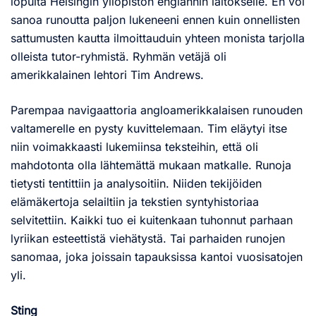
lopulta Helsingin yliopiston englannin laitokselle. En voi
sanoa runoutta paljon lukeneeni ennen kuin onnellisten
sattumusten kautta ilmoittauduin yhteen monista tarjolla
olleista tutor-ryhmistä. Ryhmän vetäjä oli
amerikkalainen lehtori Tim Andrews.
Parempaa navigaattoria angloamerikkalaisen runouden
valtamerelle en pysty kuvittelemaan. Tim eläytyi itse
niin voimakkaasti lukemiinsa teksteihin, että oli
mahdotonta olla lähtemättä mukaan matkalle. Runoja
tietysti tentittiin ja analysoitiin. Niiden tekijöiden
elämäkertoja selailtiin ja tekstien syntyhistoriaa
selvitettiin. Kaikki tuo ei kuitenkaan tuhonnut parhaan
lyriikan esteettistä viehätystä. Tai parhaiden runojen
sanomaa, joka joissain tapauksissa kantoi vuosisatojen
yli.
Sting