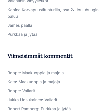
Valentinin vinyylietkot
Kapina Korvapuustitunturilla, osa 2: Joulubuugin
paluu
James päällä
Purkkaa ja jytää
Viimeisimmät kommentit
Roope
:
Maakuoppia ja majoja
Kata
:
Maakuoppia ja majoja
Roope
:
Vallarit
Jukka Uosukainen
:
Vallarit
Robert Ramberg
:
Purkkaa ja jytää