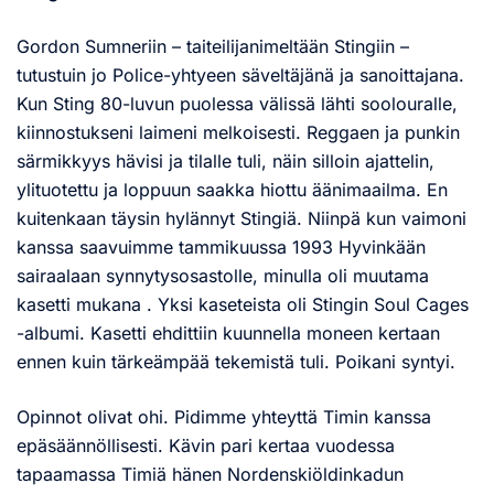
Gordon Sumneriin – taiteilijanimeltään Stingiin –
tutustuin jo Police-yhtyeen säveltäjänä ja sanoittajana.
Kun Sting 80-luvun puolessa välissä lähti soolouralle,
kiinnostukseni laimeni melkoisesti. Reggaen ja punkin
särmikkyys hävisi ja tilalle tuli, näin silloin ajattelin,
ylituotettu ja loppuun saakka hiottu äänimaailma. En
kuitenkaan täysin hylännyt Stingiä. Niinpä kun vaimoni
kanssa saavuimme tammikuussa 1993 Hyvinkään
sairaalaan synnytysosastolle, minulla oli muutama
kasetti mukana . Yksi kaseteista oli Stingin Soul Cages
-albumi. Kasetti ehdittiin kuunnella moneen kertaan
ennen kuin tärkeämpää tekemistä tuli. Poikani syntyi.
Opinnot olivat ohi. Pidimme yhteyttä Timin kanssa
epäsäännöllisesti. Kävin pari kertaa vuodessa
tapaamassa Timiä hänen Nordenskiöldinkadun