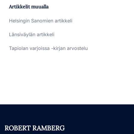
Artikkelit muualla
Helsingin Sanomien artikkeli
Länsiväylän artikkeli
Tapiolan varjoissa -kirjan arvostelu
ROBERT RAMBERG