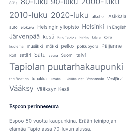
80-luku
2000-luku
90-luku
80's
2010-luku
2020-luku
Asikkala
alkoholi
Helsinki
Helsingin yliopisto
In English
auto
elokuva
Järvenpää
kesä
koira
Kino Tapiola
kirkko
kitara
pelko
Päijänne
musiikki
mökki
polkupyörä
kuolema
Satu
talvi
satiiri
Suomi
Rolf
sauna
Tapiolan puutarhakaupunki
tupakka
Vesijärvi
the Beatles
Vesansalo
uimahalli
Vallihaudat
Vääksy
Vääksyn Kesä
Espoon perinneseura
Espoo 50 vuotta kaupunkina. Erään teinipojan
elämää Tapiolassa 70-luvun alussa.