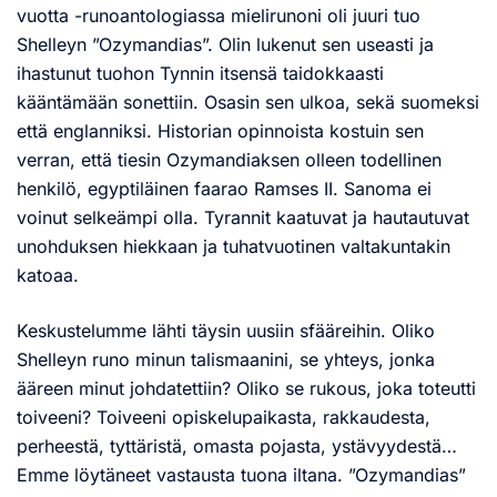
vuotta -runoantologiassa mielirunoni oli juuri tuo
Shelleyn ”Ozymandias”. Olin lukenut sen useasti ja
ihastunut tuohon Tynnin itsensä taidokkaasti
kääntämään sonettiin. Osasin sen ulkoa, sekä suomeksi
että englanniksi. Historian opinnoista kostuin sen
verran, että tiesin Ozymandiaksen olleen todellinen
henkilö, egyptiläinen faarao Ramses II. Sanoma ei
voinut selkeämpi olla. Tyrannit kaatuvat ja hautautuvat
unohduksen hiekkaan ja tuhatvuotinen valtakuntakin
katoaa.
Keskustelumme lähti täysin uusiin sfääreihin. Oliko
Shelleyn runo minun talismaanini, se yhteys, jonka
ääreen minut johdatettiin? Oliko se rukous, joka toteutti
toiveeni? Toiveeni opiskelupaikasta, rakkaudesta,
perheestä, tyttäristä, omasta pojasta, ystävyydestä…
Emme löytäneet vastausta tuona iltana. ”Ozymandias”