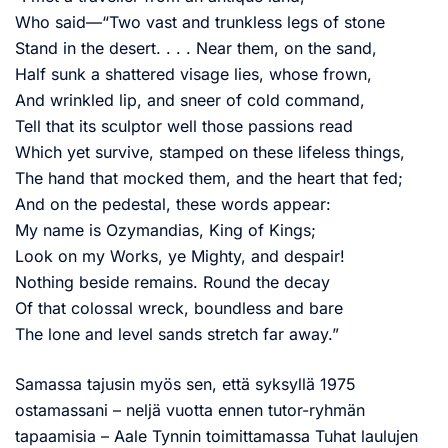
Who said—“Two vast and trunkless legs of stone
Stand in the desert. . . . Near them, on the sand,
Half sunk a shattered visage lies, whose frown,
And wrinkled lip, and sneer of cold command,
Tell that its sculptor well those passions read
Which yet survive, stamped on these lifeless things,
The hand that mocked them, and the heart that fed;
And on the pedestal, these words appear:
My name is Ozymandias, King of Kings;
Look on my Works, ye Mighty, and despair!
Nothing beside remains. Round the decay
Of that colossal wreck, boundless and bare
The lone and level sands stretch far away.”
Samassa tajusin myös sen, että syksyllä 1975
ostamassani – neljä vuotta ennen tutor-ryhmän
tapaamisia – Aale Tynnin toimittamassa Tuhat laulujen