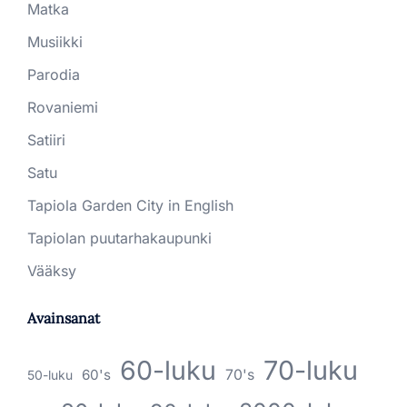
Matka
Musiikki
Parodia
Rovaniemi
Satiiri
Satu
Tapiola Garden City in English
Tapiolan puutarhakaupunki
Vääksy
Avainsanat
60-luku
70-luku
60's
70's
50-luku