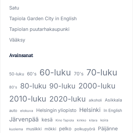
Satu
Tapiola Garden City in English
Tapiolan puutarhakaupunki
Vääksy
Avainsanat
60-luku
70-luku
60's
70's
50-luku
80-luku
2000-luku
90-luku
80's
2010-luku
2020-luku
Asikkala
alkoholi
Helsinki
Helsingin yliopisto
In English
auto
elokuva
Järvenpää
kesä
koira
Kino Tapiola
kirkko
kitara
pelko
Päijänne
musiikki
mökki
polkupyörä
kuolema