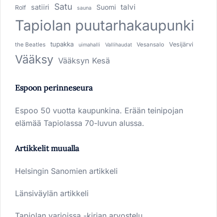
Satu
talvi
satiiri
Suomi
Rolf
sauna
Tapiolan puutarhakaupunki
tupakka
Vesijärvi
the Beatles
Vesansalo
uimahalli
Vallihaudat
Vääksy
Vääksyn Kesä
Espoon perinneseura
Espoo 50 vuotta kaupunkina. Erään teinipojan
elämää Tapiolassa 70-luvun alussa.
Artikkelit muualla
Helsingin Sanomien artikkeli
Länsiväylän artikkeli
Tapiolan varjoissa -kirjan arvostelu