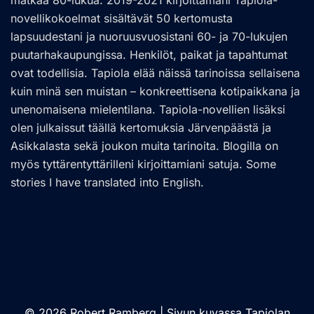
matkaa 80-lukua. 2019-2021 kirjoittamani Tapiola-
novellikokoelmat sisältävät 50 kertomusta
lapsuudestani ja nuoruusvuosistani 60- ja 70-lukujen
puutarhakaupungissa. Henkilöt, paikat ja tapahtumat
ovat todellisia. Tapiola elää näissä tarinoissa sellaisena
kuin minä sen muistan – konkreettisena kotipaikkana ja
unenomaisena mielentilana. Tapiola-novellien lisäksi
olen julkaissut täällä kertomuksia Järvenpäästä ja
Asikkalasta sekä joukon muita tarinoita. Blogilla on
myös tyttärentyttärilleni kirjoittamiani satuja. Some
stories I have translated into English.
© 2026 Robert Ramberg | Sivun kuvassa Tapiolan