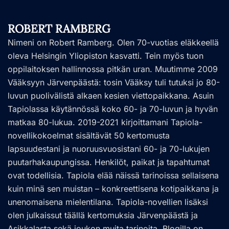
ROBERT RAMBERG
Nimeni on Robert Ramberg. Olen 70-vuotias eläkkeellä
oleva Helsingin Yliopiston kasvatti. Tein myös tuon
oppilaitoksen hallinnossa pitkän uran. Muutimme 2009
Vääksyyn Järvenpäästä: tosin Vääksy tuli tutuksi jo 80-
luvun puolivälistä alkaen kesien viettopaikkana. Asuin
Tapiolassa käytännössä koko 60- ja 70-luvun ja hyvän
matkaa 80-lukua. 2019-2021 kirjoittamani Tapiola-
novellikokoelmat sisältävät 50 kertomusta
lapsuudestani ja nuoruusvuosistani 60- ja 70-lukujen
puutarhakaupungissa. Henkilöt, paikat ja tapahtumat
ovat todellisia. Tapiola elää näissä tarinoissa sellaisena
kuin minä sen muistan – konkreettisena kotipaikkana ja
unenomaisena mielentilana. Tapiola-novellien lisäksi
olen julkaissut täällä kertomuksia Järvenpäästä ja
Asikkalasta sekä joukon muita tarinoita. Blogilla on