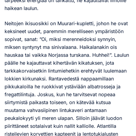
tarpeeksi energiaa on tankattu, he kajauttavat ilmoille
haikean laulun.
Neitojen ikisuosikki on Muurari-kupletti, johon he ovat
keksineet uudet, paremmin merelliseen ympäristöön
sopivat, sanat: ”Oi, miksi merenneidoksi synnyin,
miksen syntynyt ma sinivalaana. Haikalanakin ois
hauskaa tai vaikka Norjassa turskana. Huhhei!”. Laulun
päälle he kajauttavat kihertävän kikatuksen, jota
tarkkakorvaisetkin lintumiehetkin erehtyvät luulemaan
lokkien kirkunaksi. Rantavedestä nappaamillaan
pikkukaloilla he ruokkivat ystäviään albatrosseja ja
fregattilintuja. Joskus, kun he tarvitsevat nopeaa
siirtymistä paikasta toiseen, on kätevää kutsua
muutama vahvasiipinen lintukaveri antamaan
peukalokyyti yli meren ulapan. Silloin jäävät luodon
piirittäneet sotalaivat kuin nallit kalliolle. Atlantilla
risteilevien korvettien kapteenit ja lentotukialusten