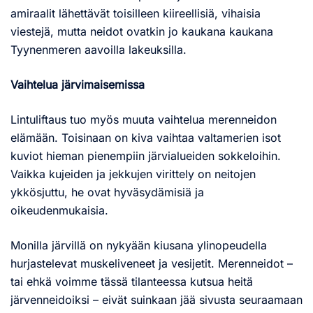
amiraalit lähettävät toisilleen kiireellisiä, vihaisia
viestejä, mutta neidot ovatkin jo kaukana kaukana
Tyynenmeren aavoilla lakeuksilla.
Vaihtelua järvimaisemissa
Lintuliftaus tuo myös muuta vaihtelua merenneidon
elämään. Toisinaan on kiva vaihtaa valtamerien isot
kuviot hieman pienempiin järvialueiden sokkeloihin.
Vaikka kujeiden ja jekkujen virittely on neitojen
ykkösjuttu, he ovat hyväsydämisiä ja
oikeudenmukaisia.
Monilla järvillä on nykyään kiusana ylinopeudella
hurjastelevat muskeliveneet ja vesijetit. Merenneidot –
tai ehkä voimme tässä tilanteessa kutsua heitä
järvenneidoiksi – eivät suinkaan jää sivusta seuraamaan