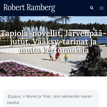
Skip
Search
Tog
to
men
content
Tapiola-novellit, Järvenpää-
jutut, Vääksy-tarinat ja
muita kertomuksia
Etusivu
»
Muriel ja Yriel, noin seitsemän meren
kauhut