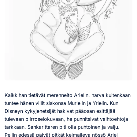
Kaikkihan tietävät merenneito Arielin, harva kuitenkaan
tuntee hänen villit siskonsa Murielin ja Yrielin. Kun
Disneyn kykyjenetsijät hakivat pääosan esittäjää
tulevaan piirroselokuvaan, he punnitsivat vaihtoehtoja
tarkkaan. Sankarittaren piti olla puhtoinen ja valju.
Peilin edessä päivät pitkät keimaileva nössö Ariel