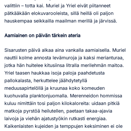
valittiin – totta kai. Muriel ja Yriel eivät piitanneet
pätkääkään elokuvarooleista, sillä heillä oli paljon
hauskempaa seikkailla maailman merillä ja järvissä.
Aamiainen on päivän tärkein ateria
Sisarusten päivä alkaa aina vankalla aamiaisella. Muriel
nauttii kolme annosta levämuroja ja kaksi merianturaa,
jotka hän huitelee kitusiinsa litralla merilehmän maitoa.
Yriel taasen haukkaa isoja paloja paahdetusta
pallokalasta, herkuttelee jäähdytetyllä
meduusapirtelöllä ja kruunaa koko komeuden
kuohuvalla planktonjuomalla. Merenneidon hommissa
kuluu nimittäin tosi paljon kilokaloreita: uidaan pitkiä
matkoja pyrstöä heilutellen, paetaan takaa-ajavia
laivoja ja viehän ajatustyökin rutkasti energiaa.
Kaikenlaisten kujeiden ja temppujen keksiminen ei ole