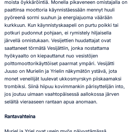
moista öykkäröintiä. Monella pikaveneen omistajalla on
paattinsa moottoria käynnistäessään mennyt huuli
pyöreenä sormi suuhun ja energiajuoma väärään
kurkkuun. Kun käynnistyskaapeli on purtu poikki tai
potkuri pudonnut pohjaan, ei rymistely hiljaisella
järvellä onnistukaan. Vesijettien huudattajat ovat
saattaneet törmätä Vesijättiin, jonka nostattama
hyökyaalto on kiepauttanut nuo vesistöjen
polttomoottorikäyttöiset paarmat ympäri. Vesijätti
Juuso on Murielin ja Yrielin näkymätön ystävä, jota
monet veneilijät luulevat ukkosmyrskyn piiskaamaksi
trombiksi. Siinä hiipuu kovimmankin pärisyttelijän into,
jos joutuu uimaan vaahtopäisessä aallokossa järven
selältä vieraaseen rantaan apua anomaan.
Rantavahteina
Muriel ja Yriel ovat usein myös päivystämässä