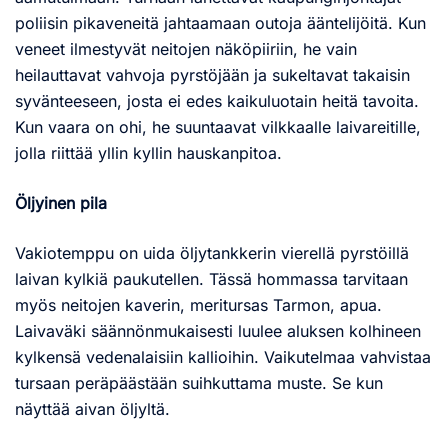
poliisin pikaveneitä jahtaamaan outoja ääntelijöitä. Kun
veneet ilmestyvät neitojen näköpiiriin, he vain
heilauttavat vahvoja pyrstöjään ja sukeltavat takaisin
syvänteeseen, josta ei edes kaikuluotain heitä tavoita.
Kun vaara on ohi, he suuntaavat vilkkaalle laivareitille,
jolla riittää yllin kyllin hauskanpitoa.
Öljyinen pila
Vakiotemppu on uida öljytankkerin vierellä pyrstöillä
laivan kylkiä paukutellen. Tässä hommassa tarvitaan
myös neitojen kaverin, meritursas Tarmon, apua.
Laivaväki säännönmukaisesti luulee aluksen kolhineen
kylkensä vedenalaisiin kallioihin. Vaikutelmaa vahvistaa
tursaan peräpäästään suihkuttama muste. Se kun
näyttää aivan öljyltä.