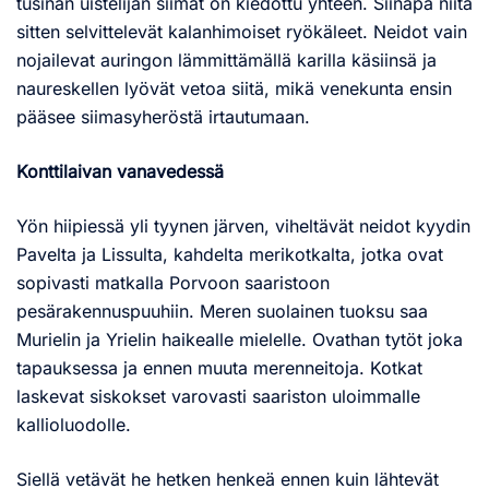
tusinan uistelijan siimat on kiedottu yhteen. Siinäpä niitä
sitten selvittelevät kalanhimoiset ryökäleet. Neidot vain
nojailevat auringon lämmittämällä karilla käsiinsä ja
naureskellen lyövät vetoa siitä, mikä venekunta ensin
pääsee siimasyheröstä irtautumaan.
Konttilaivan vanavedessä
Yön hiipiessä yli tyynen järven, viheltävät neidot kyydin
Pavelta ja Lissulta, kahdelta merikotkalta, jotka ovat
sopivasti matkalla Porvoon saaristoon
pesärakennuspuuhiin. Meren suolainen tuoksu saa
Murielin ja Yrielin haikealle mielelle. Ovathan tytöt joka
tapauksessa ja ennen muuta merenneitoja. Kotkat
laskevat siskokset varovasti saariston uloimmalle
kallioluodolle.
Siellä vetävät he hetken henkeä ennen kuin lähtevät