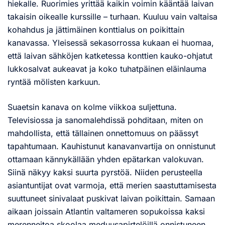
hiekalle. Ruorimies yrittää kaikin voimin kääntää laivan
takaisin oikealle kurssille – turhaan. Kuuluu vain valtaisa
kohahdus ja jättimäinen konttialus on poikittain
kanavassa. Yleisessä sekasorrossa kukaan ei huomaa,
että laivan sähköjen katketessa konttien kauko-ohjatut
lukkosalvat aukeavat ja koko tuhatpäinen eläinlauma
ryntää mölisten karkuun.
Suaetsin kanava on kolme viikkoa suljettuna.
Televisiossa ja sanomalehdissä pohditaan, miten on
mahdollista, että tällainen onnettomuus on päässyt
tapahtumaan. Kauhistunut kanavanvartija on onnistunut
ottamaan kännykällään yhden epätarkan valokuvan.
Siinä näkyy kaksi suurta pyrstöä. Niiden perusteella
asiantuntijat ovat varmoja, että merien saastuttamisesta
suuttuneet sinivalaat puskivat laivan poikittain. Samaan
aikaan joissain Atlantin valtameren sopukoissa kaksi
merenneitoa skoolaa meduusapirtelöillä onnistuneen