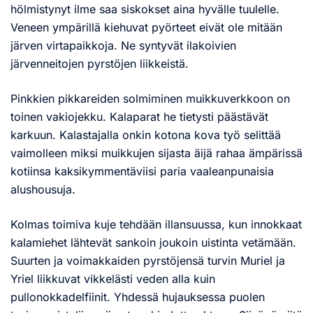
hölmistynyt ilme saa siskokset aina hyvälle tuulelle.
Veneen ympärillä kiehuvat pyörteet eivät ole mitään
järven virtapaikkoja. Ne syntyvät ilakoivien
järvenneitojen pyrstöjen liikkeistä.
Pinkkien pikkareiden solmiminen muikkuverkkoon on
toinen vakiojekku. Kalaparat he tietysti päästävät
karkuun. Kalastajalla onkin kotona kova työ selittää
vaimolleen miksi muikkujen sijasta äijä rahaa ämpärissä
kotiinsa kaksikymmentäviisi paria vaaleanpunaisia
alushousuja.
Kolmas toimiva kuje tehdään illansuussa, kun innokkaat
kalamiehet lähtevät sankoin joukoin uistinta vetämään.
Suurten ja voimakkaiden pyrstöjensä turvin Muriel ja
Yriel liikkuvat vikkelästi veden alla kuin
pullonokkadelfiinit. Yhdessä hujauksessa puolen