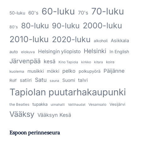
60-luku
70-luku
60's
70's
50-luku
80-luku
2000-luku
90-luku
80's
2010-luku
2020-luku
Asikkala
alkoholi
Helsinki
Helsingin yliopisto
In English
auto
elokuva
Järvenpää
kesä
koira
Kino Tapiola
kirkko
kitara
pelko
Päijänne
musiikki
mökki
polkupyörä
kuolema
Satu
talvi
satiiri
Suomi
Rolf
sauna
Tapiolan puutarhakaupunki
tupakka
Vesijärvi
the Beatles
Vesansalo
uimahalli
Vallihaudat
Vääksy
Vääksyn Kesä
Espoon perinneseura