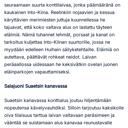
seuraamaan suurta konttilaivaa, jonka päämääränä on
kaukainen Into-Kiina. Reelinkiin nojaavien ja kessua
käryttävien merimiesten juttuja kuunnellessa he
tajuavat, että koko valtava alus on lastattu täyteen
eläimiä. Nämä tuhannet lehmät, porsaat ja kanat on
tarkoitus kuljettaa Into-Kiinan suurtorille, jossa ne
myydään edelleen Huihain säilyketehtaille. Eläimiä on
autettava, päättävät rohkeat neidot. Laivan
peräaallossa uidessaan he keksivätkin ovelan juonen
eläinparkojen vapauttamiseksi.
Salajuoni Suaetsin kanavassa
Suaetsin kanavassa konttialus joutuu hiljentämään
nopeutensa kävelyvauhdiksi. Silloin tarjoutuu kaksikolle
oiva tilaisuus tarttua laivan valtavaan peräsimeen ja
vääntää se suistamaan alus kanavaa reunustavalle