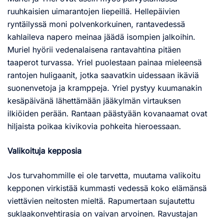
ruuhkaisien uimarantojen liepeillä. Hellepäivien
ryntäilyssä moni polvenkorkuinen, rantavedessä
kahlaileva napero meinaa jäädä isompien jalkoihin.
Muriel hyörii vedenalaisena rantavahtina pitäen
taaperot turvassa. Yriel puolestaan painaa mieleensä
rantojen huligaanit, jotka saavatkin uidessaan ikäviä
suonenvetoja ja kramppeja. Yriel pystyy kuumanakin
kesäpäivänä lähettämään jääkylmän virtauksen
ilkiöiden perään. Rantaan päästyään kovanaamat ovat
hiljaista poikaa kivikovia pohkeita hieroessaan.
Valikoituja kepposia
Jos turvahommille ei ole tarvetta, muutama valikoitu
kepponen virkistää kummasti vedessä koko elämänsä
viettävien neitosten mieltä. Rapumertaan sujautettu
suklaakonvehtirasia on vaivan arvoinen. Ravustajan