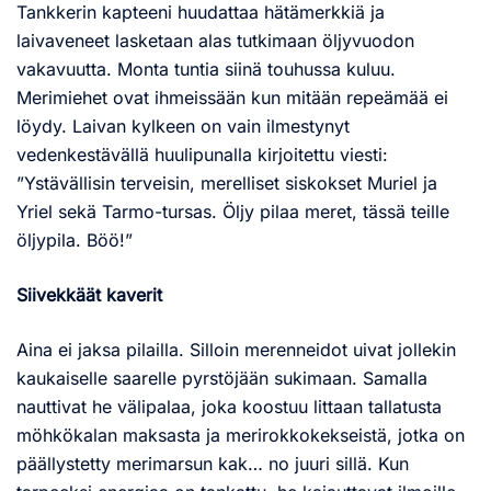
Tankkerin kapteeni huudattaa hätämerkkiä ja
laivaveneet lasketaan alas tutkimaan öljyvuodon
vakavuutta. Monta tuntia siinä touhussa kuluu.
Merimiehet ovat ihmeissään kun mitään repeämää ei
löydy. Laivan kylkeen on vain ilmestynyt
vedenkestävällä huulipunalla kirjoitettu viesti:
”Ystävällisin terveisin, merelliset siskokset Muriel ja
Yriel sekä Tarmo-tursas. Öljy pilaa meret, tässä teille
öljypila. Böö!”
Siivekkäät kaverit
Aina ei jaksa pilailla. Silloin merenneidot uivat jollekin
kaukaiselle saarelle pyrstöjään sukimaan. Samalla
nauttivat he välipalaa, joka koostuu littaan tallatusta
möhkökalan maksasta ja merirokkokekseistä, jotka on
päällystetty merimarsun kak… no juuri sillä. Kun