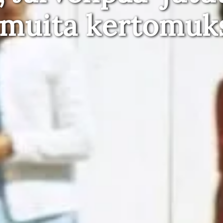
 muita kertomuk