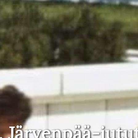
, Järvenpää-jutu