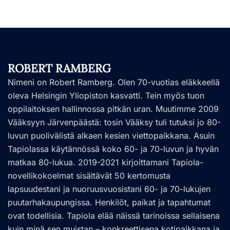
ROBERT RAMBERG
Nimeni on Robert Ramberg. Olen 70-vuotias eläkkeellä
oleva Helsingin Yliopiston kasvatti. Tein myös tuon
oppilaitoksen hallinnossa pitkän uran. Muutimme 2009
Vääksyyn Järvenpäästä: tosin Vääksy tuli tutuksi jo 80-
luvun puolivälistä alkaen kesien viettopaikkana. Asuin
Tapiolassa käytännössä koko 60- ja 70-luvun ja hyvän
matkaa 80-lukua. 2019-2021 kirjoittamani Tapiola-
novellikokoelmat sisältävät 50 kertomusta
lapsuudestani ja nuoruusvuosistani 60- ja 70-lukujen
puutarhakaupungissa. Henkilöt, paikat ja tapahtumat
ovat todellisia. Tapiola elää näissä tarinoissa sellaisena
kuin minä sen muistan – konkreettisena kotipaikkana ja