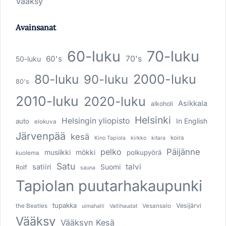
Vääksy
Avainsanat
60-luku
70-luku
60's
70's
50-luku
80-luku
2000-luku
90-luku
80's
2010-luku
2020-luku
Asikkala
alkoholi
Helsinki
Helsingin yliopisto
In English
auto
elokuva
Järvenpää
kesä
koira
Kino Tapiola
kirkko
kitara
pelko
Päijänne
musiikki
mökki
polkupyörä
kuolema
Satu
talvi
satiiri
Suomi
Rolf
sauna
Tapiolan puutarhakaupunki
tupakka
Vesijärvi
the Beatles
Vesansalo
uimahalli
Vallihaudat
Vääksy
Vääksyn Kesä