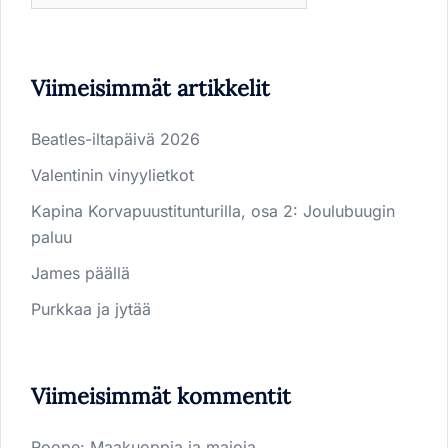
Viimeisimmät artikkelit
Beatles-iltapäivä 2026
Valentinin vinyylietkot
Kapina Korvapuustitunturilla, osa 2: Joulubuugin
paluu
James päällä
Purkkaa ja jytää
Viimeisimmät kommentit
Roope
:
Maakuoppia ja majoja