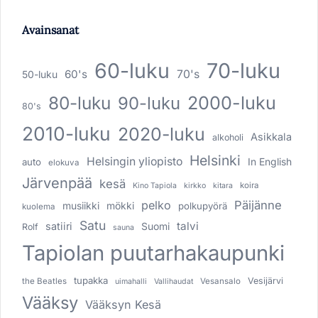
Avainsanat
60-luku
70-luku
60's
70's
50-luku
80-luku
2000-luku
90-luku
80's
2010-luku
2020-luku
Asikkala
alkoholi
Helsinki
Helsingin yliopisto
In English
auto
elokuva
Järvenpää
kesä
koira
Kino Tapiola
kirkko
kitara
pelko
Päijänne
musiikki
mökki
polkupyörä
kuolema
Satu
talvi
satiiri
Suomi
Rolf
sauna
Tapiolan puutarhakaupunki
tupakka
Vesijärvi
the Beatles
Vesansalo
uimahalli
Vallihaudat
Vääksy
Vääksyn Kesä