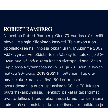
ROBERT RAMBERG
Nimeni on Robert Ramberg. Olen 70-vuotias eläkkeellä
oleva Helsingin Yliopiston kasvatti. Tein myös tuon
oppilaitoksen hallinnossa pitkän uran. Muutimme 2009
Vääksyyn Järvenpäästä: tosin Vääksy tuli tutuksi jo 80-
luvun puolivälistä alkaen kesien viettopaikkana. Asuin
Tapiolassa käytännössä koko 60- ja 70-luvun ja hyvän
matkaa 80-lukua. 2019-2021 kirjoittamani Tapiola-
novellikokoelmat sisältävät 50 kertomusta
lapsuudestani ja nuoruusvuosistani 60- ja 70-lukujen
puutarhakaupungissa. Henkilöt, paikat ja tapahtumat
ovat todellisia. Tapiola elää näissä tarinoissa sellaisena
kuin minä sen muistan – konkreettisena kotipaikkana ja