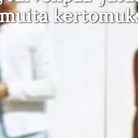
 muita kertomuk