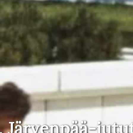
, Järvenpää-jutu