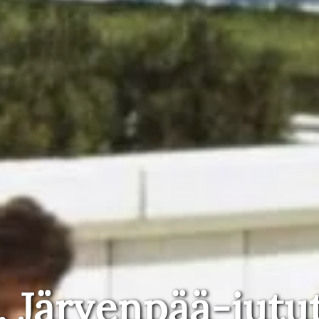
, Järvenpää-jutu