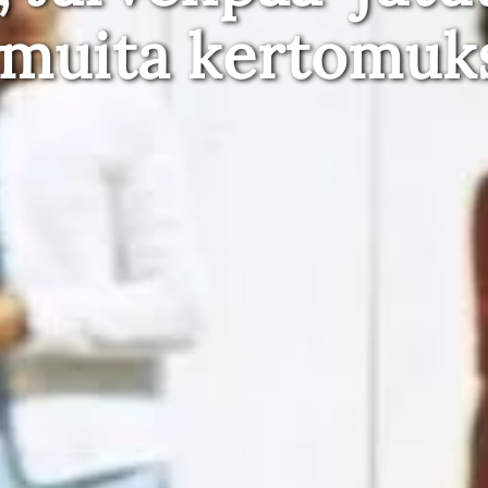
 muita kertomuk