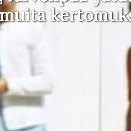
 muita kertomuk