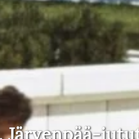
, Järvenpää-jutu