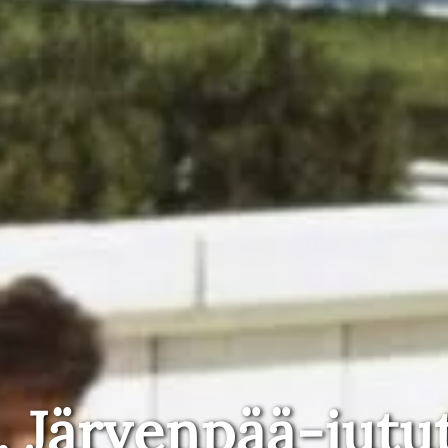
, Järvenpää-jutu