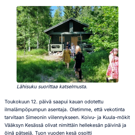
Lähisuku suorittaa katselmusta.
Toukokuun 12. päivä saapui kauan odotettu
ilmalämpöpumpun asentaja. Oletimme, että vekotinta
tarvitaan Simeonin viilennykseen. Koivu- ja Kuula-mökit
Vääksyn Kesässä olivat nimittäin hellekesän päivinä ja
öinä pätsejä. Tuon vuoden kesä osoitti