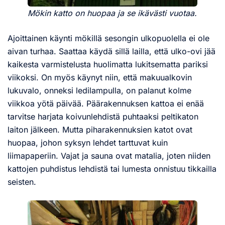
Mökin katto on huopaa ja se ikävästi vuotaa.
Ajoittainen käynti mökillä sesongin ulkopuolella ei ole
aivan turhaa. Saattaa käydä sillä lailla, että ulko-ovi jää
kaikesta varmistelusta huolimatta lukitsematta pariksi
viikoksi. On myös käynyt niin, että makuualkovin
lukuvalo, onneksi ledilampulla, on palanut kolme
viikkoa yötä päivää. Päärakennuksen kattoa ei enää
tarvitse harjata koivunlehdistä puhtaaksi peltikaton
laiton jälkeen. Mutta piharakennuksien katot ovat
huopaa, johon syksyn lehdet tarttuvat kuin
liimapaperiin. Vajat ja sauna ovat matalia, joten niiden
kattojen puhdistus lehdistä tai lumesta onnistuu tikkailla
seisten.