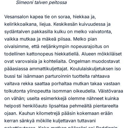
Simeoni talven peitossa
Vesansalon kapea tie on soraa, hiekkaa ja,
kelirikkoaikana, liejua. Keskikesän kuivuudessa ja
sydäntalven pakkasilla kulku on melko vaivatonta,
vaikka mutkaa ja mäkeä piisaa. Melko pian
oivalsimme, että neljänkympin nopeusrajoitus on
todellinen kattonopeus hiekkatiellä. Alueen mökkiläiset
ovat varovaisia ja kohteliaita. Ongelman muodostavat
pääasiassa ammattikuljettajat. Koululaiskuljetuksen iso
bussi tai isänmaan parturoinnin tuotteita rahtaava
valtava rekka saattaa porhaltaa mutkan takaa vastaan
tolkutonta ylinopeutta isomman oikeudella. Väistövaraa
on vähän; useita esimerkkejä olemme nähneet kuinka
helposti henkilöauto lipsahtaa pehmeältä pientareelta
ojaan. Kauhun kilometrejä pääsin kokemaan erään
kerran sänkyä mökille kuljettavan tuttavani
pakettiautossa. Koko matkan päässäni soi Baddingin