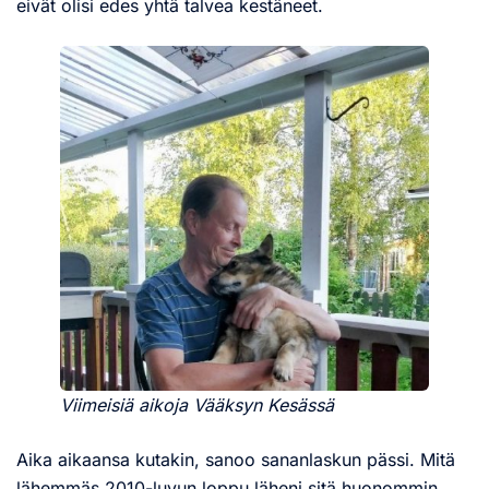
eivät olisi edes yhtä talvea kestäneet.
Viimeisiä aikoja Vääksyn Kesässä
Aika aikaansa kutakin, sanoo sananlaskun pässi. Mitä
lähemmäs 2010-luvun loppu läheni sitä huonommin