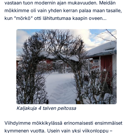
vastaan tuon modernin ajan mukavuuden. Meidän
mökkimme oli vain yhden kerran palaa maan tasalle,
kun ”mörkö” otti lähituntumaa kaapin oveen…
Kaljakuja 4 talven peitossa
Viihdyimme mökkikylässä erinomaisesti ensimmäiset
kymmenen vuotta. Usein vain yksi viikonloppu –