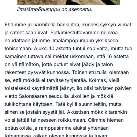
Ilmalämpöpumppu on asennettu.
Ehdimme jo harmitella hankintaa, kunnes syksyn viimat
ja sateet saapuivat. Putkimiestuttavamme neuvoa
noudattaen jätimme ilmalämpöpumpun yksikseen
tohisemaan. Aluksi 10 astetta tuntui sopivalta, mutta tuo
samainen tuttava sai meidät uskomaan, että 16 astetta
on välttämätön, jotta putket eivät jäädy ja talon
rakenteet pysyvät kunnossa. Toinen etu tulisi olemaan
se, että mökkiä ei tarvitse tyhjentää. Kolmas, vielä
toistaiseksi käyttämättä jäänyt, ilo olisi talvisten päivien
vietto Salonsaaren seuduilla ulkoillen ja mökkiä
tukikohtana käyttäen. Tätä kyllä suunniteltiin, mutta
siihen se jostain syystä jäi. Akustisen mökkikitarankin
voisi jättää telineeseen roikkumaan. Olimme hieman
epäuskoisia ja ramppasimme aluksi yhtenään
toteamassa kaiken olevan kunnossa ja tuvan