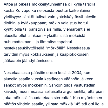
Aitoa ja oikeaa mökkeilytunnelmaa oli kyllä tarjolla,
koska Koivupolku nelosesta puuttui kaikenlainen
ylellisyys: sähköt tulivat vain yhteiskäytössä oleviin
tiloihin ja kyläkauppaan; mökin valaistus hoitui
kynttilöillä tai paristovalaisimilla; viemäröintiä ei
alueella ollut lainkaan – yksittäisistä mökeistä
puhumattakaan – ja lämmitys tapahtui
nestekaasukäyttöisellä ”mörköllä”. Nestekaasua
tarvittiin myös kokkaukseen ja kääpiökokoisen
jääkaapin jäähdyttämiseen.
Nestekaasusta päästiin eroon kesällä 2004, kun
alueella saatiin vuosia kestäneen väännön jälkeen
sähköt myös mökkeihin. Sähkön tuloa vastustettiin
kiivasti, muun muassa sellaisella argumentilla, että pian
joka mökissä ”huudatetaan stereoita”. Kun myönteinen
päätös vihdoin saatiin, yli sata mökkiä 145:stä otti ilolla