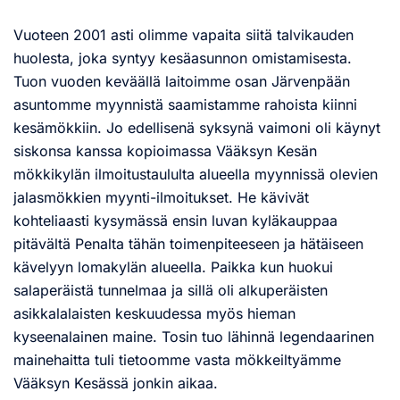
Vuoteen 2001 asti olimme vapaita siitä talvikauden
huolesta, joka syntyy kesäasunnon omistamisesta.
Tuon vuoden keväällä laitoimme osan Järvenpään
asuntomme myynnistä saamistamme rahoista kiinni
kesämökkiin. Jo edellisenä syksynä vaimoni oli käynyt
siskonsa kanssa kopioimassa Vääksyn Kesän
mökkikylän ilmoitustaululta alueella myynnissä olevien
jalasmökkien myynti-ilmoitukset. He kävivät
kohteliaasti kysymässä ensin luvan kyläkauppaa
pitävältä Penalta tähän toimenpiteeseen ja hätäiseen
kävelyyn lomakylän alueella. Paikka kun huokui
salaperäistä tunnelmaa ja sillä oli alkuperäisten
asikkalalaisten keskuudessa myös hieman
kyseenalainen maine. Tosin tuo lähinnä legendaarinen
mainehaitta tuli tietoomme vasta mökkeiltyämme
Vääksyn Kesässä jonkin aikaa.