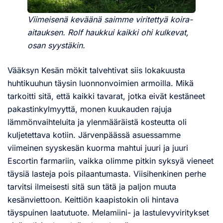
Viimeisenä keväänä saimme viritettyä koira-
aitauksen. Rolf haukkui kaikki ohi kulkevat,
osan syystäkin.
Vääksyn Kesän mökit talvehtivat siis lokakuusta
huhtikuuhun täysin luonnonvoimien armoilla. Mikä
tarkoitti sitä, että kaikki tavarat, jotka eivät kestäneet
pakastinkylmyyttä, monen kuukauden rajuja
lämmönvaihteluita ja ylenmääräistä kosteutta oli
kuljetettava kotiin. Järvenpäässä asuessamme
viimeinen syyskesän kuorma mahtui juuri ja juuri
Escortin farmariin, vaikka olimme pitkin syksyä vieneet
täysiä lasteja pois pilaantumasta. Viisihenkinen perhe
tarvitsi ilmeisesti sitä sun tätä ja paljon muuta
kesänviettoon. Keittiön kaapistokin oli hintava
täyspuinen laatutuote. Melamiini- ja lastulevyviritykset