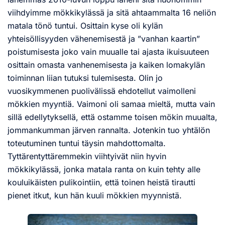
viihdyimme mökkikylässä ja sitä ahtaammalta 16 neliön
matala tönö tuntui. Osittain kyse oli kylän
yhteisöllisyyden vähenemisestä ja ”vanhan kaartin”
poistumisesta joko vain muualle tai ajasta ikuisuuteen
osittain omasta vanhenemisesta ja kaiken lomakylän
toiminnan liian tutuksi tulemisesta. Olin jo
vuosikymmenen puolivälissä ehdotellut vaimolleni
mökkien myyntiä. Vaimoni oli samaa mieltä, mutta vain
sillä edellytyksellä, että ostamme toisen mökin muualta,
jommankumman järven rannalta. Jotenkin tuo yhtälön
toteutuminen tuntui täysin mahdottomalta.
Tyttärentyttäremmekin viihtyivät niin hyvin
mökkikylässä, jonka matala ranta on kuin tehty alle
kouluikäisten pulikointiin, että toinen heistä tirautti
pienet itkut, kun hän kuuli mökkien myynnistä.