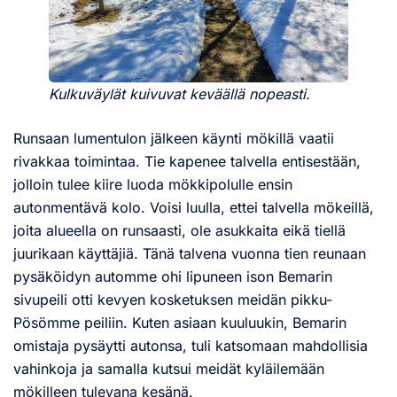
Kulkuväylät kuivuvat keväällä nopeasti.
Runsaan lumentulon jälkeen käynti mökillä vaatii
rivakkaa toimintaa. Tie kapenee talvella entisestään,
jolloin tulee kiire luoda mökkipolulle ensin
autonmentävä kolo. Voisi luulla, ettei talvella mökeillä,
joita alueella on runsaasti, ole asukkaita eikä tiellä
juurikaan käyttäjiä. Tänä talvena vuonna tien reunaan
pysäköidyn automme ohi lipuneen ison Bemarin
sivupeili otti kevyen kosketuksen meidän pikku-
Pösömme peiliin. Kuten asiaan kuuluukin, Bemarin
omistaja pysäytti autonsa, tuli katsomaan mahdollisia
vahinkoja ja samalla kutsui meidät kyläilemään
mökilleen tulevana kesänä.