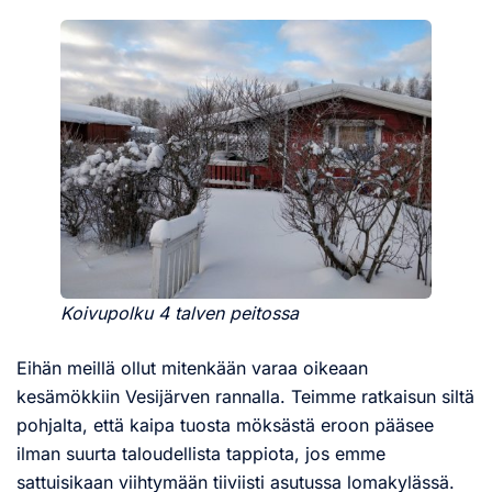
Koivupolku 4 talven peitossa
Eihän meillä ollut mitenkään varaa oikeaan
kesämökkiin Vesijärven rannalla. Teimme ratkaisun siltä
pohjalta, että kaipa tuosta möksästä eroon pääsee
ilman suurta taloudellista tappiota, jos emme
sattuisikaan viihtymään tiiviisti asutussa lomakylässä.