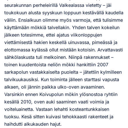
seurakunnan perheleirillä Valkealassa vietetty – jäi
toukokuun alusta syyskuun loppuun kestävällä kaudella
väliin. Ensialkuun olimme myös varmoja, että tulisimme
käyttämään mökkiä talvellakin. Yhden talven kokeilun
jälkeen totesimme, ettei ajatus viikonloppujen
viettämisestä hakien keskellä uinuvassa, pimeässä ja
elottomassa kylässä ollut mistään kotoisin. Arvattavasti
sähkölaskusta tuli melkoinen. Niinpä rakennukset –
toinen kuudentoista neliön mökki hankittiin 2007
sarkapolun vastakkaiselta puolelta – jätettiin kylmilleen
talvikuukausiksi. Kun toiminta jälleen starttasi vapusta
alkaen, oli jännin paikka ulko-oven avaaminen.
Varsinkin ennen Koivupolun mökin ylösnostoa ryhtiin
kesällä 2010, oven auki saaminen vaati voimia ja
voiteluainetta. Vastaan lehahti kosteantunkkaisen
tuoksu. Kesä sitten kuivasi tehokkaasti rakenteet ja
haihdutti alkukauden hajut.