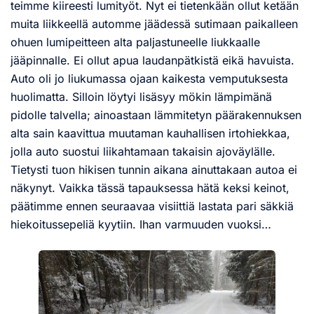
teimme kiireesti lumityöt. Nyt ei tietenkään ollut ketään
muita liikkeellä automme jäädessä sutimaan paikalleen
ohuen lumipeitteen alta paljastuneelle liukkaalle
jääpinnalle. Ei ollut apua laudanpätkistä eikä havuista.
Auto oli jo liukumassa ojaan kaikesta vemputuksesta
huolimatta. Silloin löytyi lisäsyy mökin lämpimänä
pidolle talvella; ainoastaan lämmitetyn päärakennuksen
alta sain kaavittua muutaman kauhallisen irtohiekkaa,
jolla auto suostui liikahtamaan takaisin ajoväylälle.
Tietysti tuon hikisen tunnin aikana ainuttakaan autoa ei
näkynyt. Vaikka tässä tapauksessa hätä keksi keinot,
päätimme ennen seuraavaa visiittiä lastata pari säkkiä
hiekoitussepeliä kyytiin. Ihan varmuuden vuoksi…