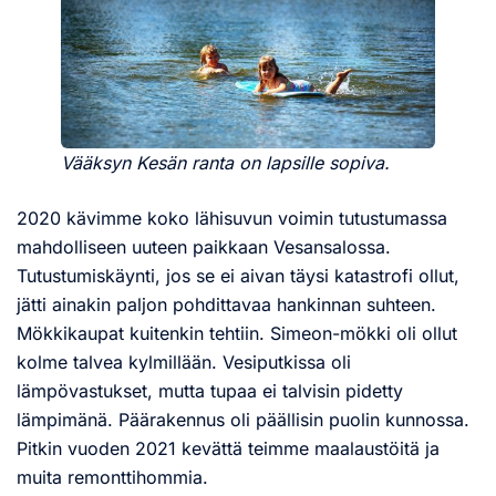
Vääksyn Kesän ranta on lapsille sopiva.
2020 kävimme koko lähisuvun voimin tutustumassa
mahdolliseen uuteen paikkaan Vesansalossa.
Tutustumiskäynti, jos se ei aivan täysi katastrofi ollut,
jätti ainakin paljon pohdittavaa hankinnan suhteen.
Mökkikaupat kuitenkin tehtiin. Simeon-mökki oli ollut
kolme talvea kylmillään. Vesiputkissa oli
lämpövastukset, mutta tupaa ei talvisin pidetty
lämpimänä. Päärakennus oli päällisin puolin kunnossa.
Pitkin vuoden 2021 kevättä teimme maalaustöitä ja
muita remonttihommia.