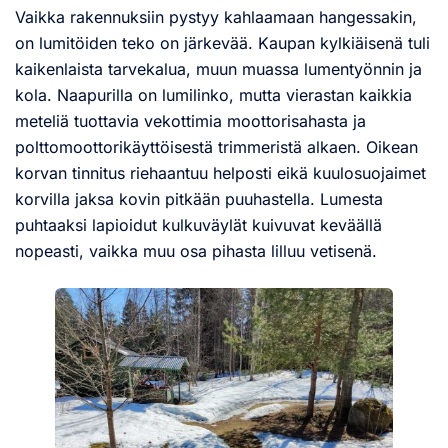
Vaikka rakennuksiin pystyy kahlaamaan hangessakin,
on lumitöiden teko on järkevää. Kaupan kylkiäisenä tuli
kaikenlaista tarvekalua, muun muassa lumentyönnin ja
kola. Naapurilla on lumilinko, mutta vierastan kaikkia
meteliä tuottavia vekottimia moottorisahasta ja
polttomoottorikäyttöisestä trimmeristä alkaen. Oikean
korvan tinnitus riehaantuu helposti eikä kuulosuojaimet
korvilla jaksa kovin pitkään puuhastella. Lumesta
puhtaaksi lapioidut kulkuväylät kuivuvat keväällä
nopeasti, vaikka muu osa pihasta lilluu vetisenä.