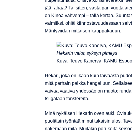
huipentumalta. Olisivatko rahavaratkin sen
jää rahaa? Tai sitten, vasta pari vuotta 
on Kinoa vahvempi – tällä kertaa. Suunta
valmiiksi, ohitti kiinnostavuudessaan se
Mäntyviidan mittaisen kauppakadun.
Hekarin valot, syksyn pimeys
Kuva: Teuvo Kanerva, KAMU Espo
Hekari, joka on ikään kuin taivaasta pudot
mitä parhain paikka hengailuun. Sellaise
vaivaa vaativa yhdessäolon muoto: rundai
tsiigataan fönstereitä.
Minä nykäisen Hekarin oven auki. Oviaukon 
puolittain työntää minut takaisin ulos. T
näkemään mitä. Muitakin porukoita seisoo 