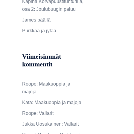
Kapina Korvapuustitunturilla,
osa 2: Joulubuugin paluu
James päällä
Purkkaa ja jytää
Viimeisimmät
kommentit
Roope
:
Maakuoppia ja
majoja
Kata
:
Maakuoppia ja majoja
Roope
:
Vallarit
Jukka Uosukainen
:
Vallarit