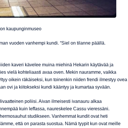
oon kaupunginmuseo
taman vuoden vanhempi kundi. “Siel on tilanne päällä.
iiden kaveri kävelee muina miehinä Hekarin käytävää ja
imies vielä kohteliaasti avaa oven. Mekin nauramme, vaikka
tyy oikein räkäiseksi, kun toinenkin niiden frendi ilmestyy ovea
n ovi ja kiitokseksi kundi kääntyy ja kumartaa syvään.
ivaatteinen poliisi. Aivan ilmeisesti ivanauru alkaa
ännempää kuin leffassa, naureskelee Cassu vieressäni.
ermosauhut studikseen. Vanhemmat kundit ovat heti
me, että on parasta suostua. Nämä tyypit kun ovat meille