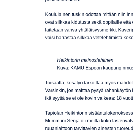
Koululainen tuskin odottaa mitään niin i
ovat silkkaa kidutusta sekä oppilaille että
laitetaan vahva yhtäläisyysmerkki. Kaverip
voisi harrastaa silkkaa vetelehtimistä ko
Heikintorin mainoslehtinen
Kuva: KAMU Espoon kaupunginmu
Toisaalta, kesätyö tarkoittaa myös mahdol
Varsinkin, jos malttaa pysyä rahankäytön
ikäisyyttä se ei ole kovin vaikeaa; 18 vuot
Tapiolan Heikintorin sisääntulokerrokses
Mummuni Senja oli meillä koko lastenvalvo
ruuanlaittoon tarvittavien ainesten tuoreud