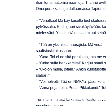
ihan tuntemattomia naamoja. Tilanne ovill
Oma porukka on jo dallaamassa Tapiontori
– “Venatkaa! Mä käy kusella tuol skutsiss
pylvässalia. Ehdin juuri sivukäytävään, ku
mielessäni. Yksi niistä nostaa minut sein
– “Tää on yks niistä naurajista. Mä vedän
saalistuskiihkossaan.
– “Oota. Toi ei oo sitä porukkaa, jota me 
– “Onko sulla henkkareita!” Karjuu snadi
– “O-o-on mulla, jotain.” Ähkin kuristusott
slabari.”
– “Voi helvetti! Tää on NMKY:n jäsenkortti
– “Anna pojan olla, Pena. Pikkukundi.” To
Tummansinisissä farkuissa ei kastunut v
pesukoneeseen.