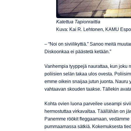
Katettua Tapionraittia
Kuva: Kai R. Lehtonen, KAMU Esp
– “Noi on siviilikyttiä.” Sanoo meitä muu
Diskoonkaa ei päästetä ketään.”
Vanhempia tyyppejä naurattaa, kun joku n
poliisien selän takaa ulos ovesta. Poliis
emme oikein snaijaa jutun juonta. Nauru yl
vahtaavan skouden taakse. Tällekin avataa
Kohta ovien luona parveilee useampi siviil
hermostuttaa virkavaltaa. Täällähän on j
Panemme röökit fleggaamaan, vedämme h
pummaamassa sätkiä. Kokemuksesta tiedäm