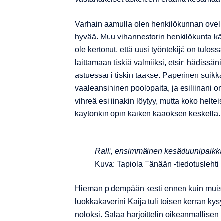
Varhain aamulla olen henkilökunnan ovell
hyvää. Muu vihannestorin henkilökunta käy
ole kertonut, että uusi työntekijä on tuloss
laittamaan tiskiä valmiiksi, etsin hädiss
astuessani tiskin taakse. Paperinen suikk
vaaleansininen poolopaita, ja esiliinani o
vihreä esiliinakin löytyy, mutta koko helt
käytönkin opin kaiken kaaoksen keskellä.
Ralli, ensimmäinen kesäduunipaikk
Kuva: Tapiola Tänään -tiedotusleht
Hieman pidempään kesti ennen kuin muisti
luokkakaverini Kaija tuli toisen kerran k
noloksi. Salaa harjoittelin oikeanmallis