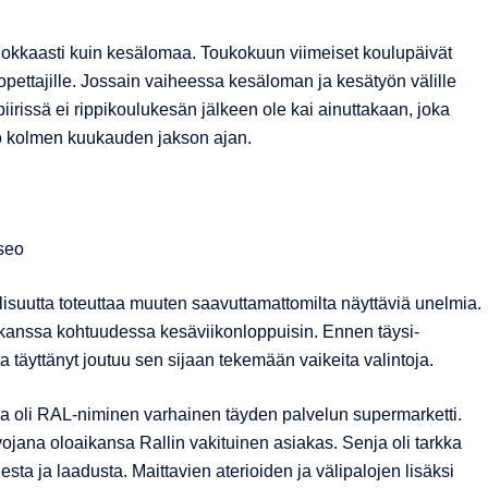
nnokkaasti kuin kesälomaa. Toukokuun viimeiset koulupäivät
 opettajille. Jossain vaiheessa kesäloman ja kesätyön välille
iirissä ei rippikoulukesän jälkeen ole kai ainuttakaan, joka
ko kolmen kuukauden jakson ajan.
seo
lisuutta toteuttaa muuten saavuttamattomilta näyttäviä unelmia.
 kanssa kohtuudessa kesäviikonloppuisin. Ennen täysi-
ta täyttänyt joutuu sen sijaan tekemään vaikeita valintoja.
sa oli RAL-niminen varhainen täyden palvelun supermarketti.
jana oloaikansa Rallin vakituinen asiakas. Senja oli tarkka
esta ja laadusta. Maittavien aterioiden ja välipalojen lisäksi