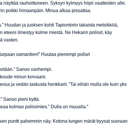
a näyttää rauhoittuneen. Syksyn kylmyys hiipii vaatteiden alle.
n poikki himaanpäin. Minua alkaa pissattaa.
a.” Huudan ja juoksen kohti Tapiontorin takaista metsikköä,
n eteeni ilmestyy kolme miestä. Ne Hekarin poliisit, käy
ää vasten.
 turpaan samantien!” Huutaa pienempi pollari
etsitään.” Sanoo vanhempi.
 skoude minun korvaani.
eessa ja vedän taskusta henkkarit. “Tai eihän mulla ole kuin yks
.” Sanoo pieni kyttä.
teaa kolmas poliisimies.” Dulla on muualla.”
asen puntti pahemmin näy. Kotona tungen märät byysat suoraan