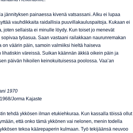
a jännityksen painaessa kivenä vatsassani. Alku ei lupaa
ttää vauhdikkaita raidallisia puuvillakauluspaitoja. Kukaan ei
a, joten sellaista ei minulle löydy. Kun toiset jo menevät
äni sopivaa työasua. Saan vastaani railakkaan naurunremakan
a on väärin päin, samoin valmiiksi hieltä haiseva
n lihatiskin väreissä. Suikan käännän äkkiä oikein päin ja
eisen päivän hikoilen keinokuituisessa poolossa. Vaa’an
ani 1970
i 1968/Jorma Kajaste
n tehdä ykkösen ilman etukiehkuraa. Kun kassalla töissä ollut
ysymään, että onko tämä ykkönen vai nelonen, menin todella
en ykkösen tekoa käärepaperin kulmaan. Työ tekijäänsä neuvoo