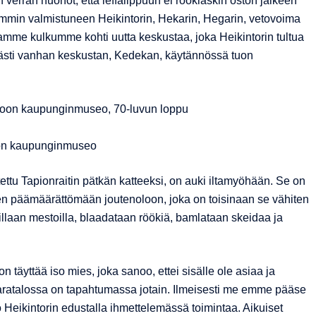
 verran huonot, että leffalippuun ei röökiaskin oston jälkeen
aiemmin valmistuneen Heikintorin, Hekarin, Hegarin, vetovoima
amme kulkumme kohti uutta keskustaa, joka Heikintorin tultua
lvästi vanhan keskustan, Kedekan, käytännössä tuon
on kaupunginmuseo
ettu Tapionraitin pätkän katteeksi, on auki iltamyöhään. Se on
en päämäärättömään joutenoloon, joka on toisinaan se vähiten
llaan mestoilla, blaadataan röökiä, bamlataan skeidaa ja
täyttää iso mies, joka sanoo, ettei sisälle ole asiaa ja
avaratalossa on tapahtumassa jotain. Ilmeisesti me emme pääse
Heikintorin edustalla ihmettelemässä toimintaa. Aikuiset