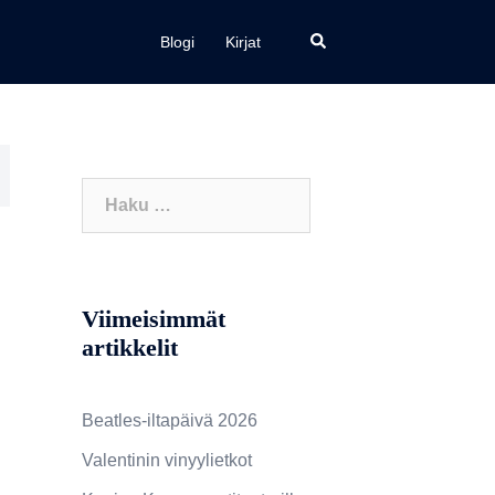
a
Search
Blogi
Kirjat
Haku:
Viimeisimmät
artikkelit
Beatles-iltapäivä 2026
Valentinin vinyylietkot