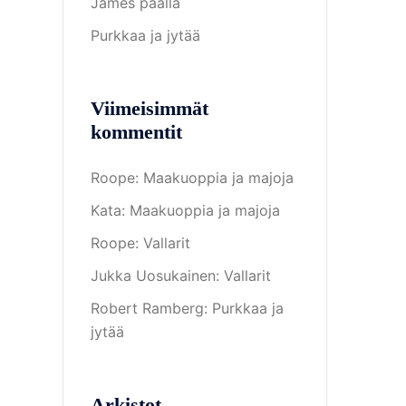
James päällä
Purkkaa ja jytää
Viimeisimmät
kommentit
Roope
:
Maakuoppia ja majoja
Kata
:
Maakuoppia ja majoja
Roope
:
Vallarit
Jukka Uosukainen
:
Vallarit
Robert Ramberg
:
Purkkaa ja
jytää
Arkistot