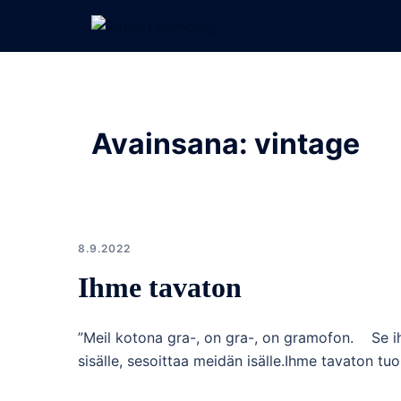
Skip
to
content
Avainsana:
vintage
8.9.2022
Ihme tavaton
”Meil kotona gra-, on gra-, on gramofon. 
sisälle, sesoittaa meidän isälle.Ihme tavaton t