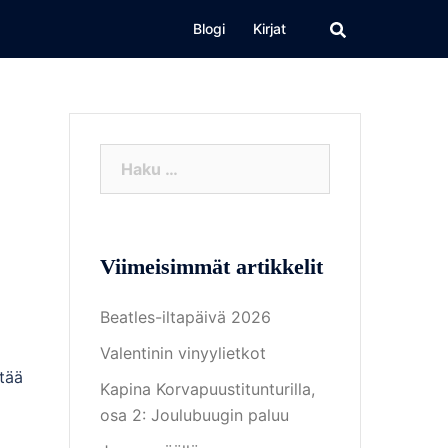
a
Search
Blogi
Kirjat
Haku:
Viimeisimmät artikkelit
Beatles-iltapäivä 2026
Valentinin vinyylietkot
tää
Kapina Korvapuustitunturilla,
osa 2: Joulubuugin paluu