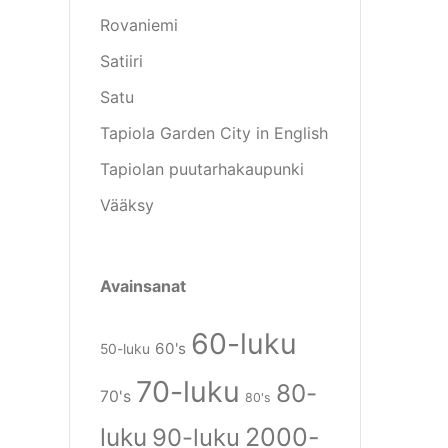
Rovaniemi
Satiiri
Satu
Tapiola Garden City in English
Tapiolan puutarhakaupunki
Vääksy
Avainsanat
60-luku
60's
50-luku
70-luku
80-
70's
80's
luku
2000-
90-luku