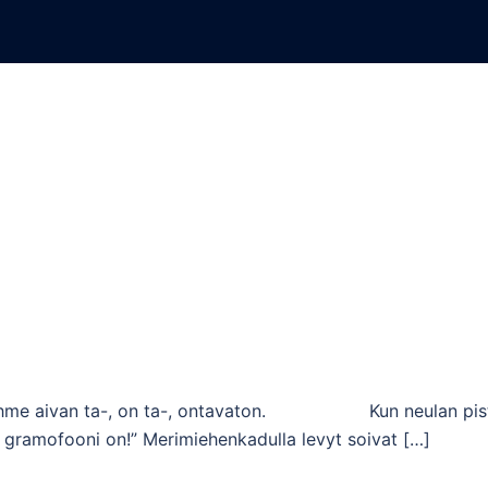
muita kertomuksi
Se ihme aivan ta-, on ta-, ontavaton. Kun neulan pis
uo gramofooni on!” Merimiehenkadulla levyt soivat […]