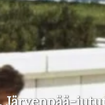
, Järvenpää-jutu