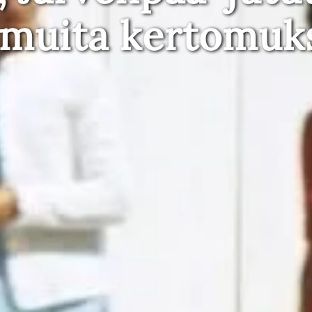
 muita kertomuk