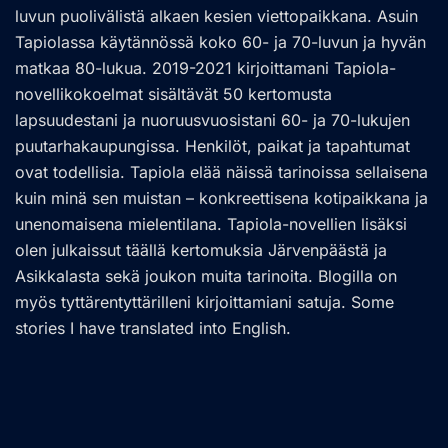
luvun puolivälistä alkaen kesien viettopaikkana. Asuin
Tapiolassa käytännössä koko 60- ja 70-luvun ja hyvän
matkaa 80-lukua. 2019-2021 kirjoittamani Tapiola-
novellikokoelmat sisältävät 50 kertomusta
lapsuudestani ja nuoruusvuosistani 60- ja 70-lukujen
puutarhakaupungissa. Henkilöt, paikat ja tapahtumat
ovat todellisia. Tapiola elää näissä tarinoissa sellaisena
kuin minä sen muistan – konkreettisena kotipaikkana ja
unenomaisena mielentilana. Tapiola-novellien lisäksi
olen julkaissut täällä kertomuksia Järvenpäästä ja
Asikkalasta sekä joukon muita tarinoita. Blogilla on
myös tyttärentyttärilleni kirjoittamiani satuja. Some
stories I have translated into English.