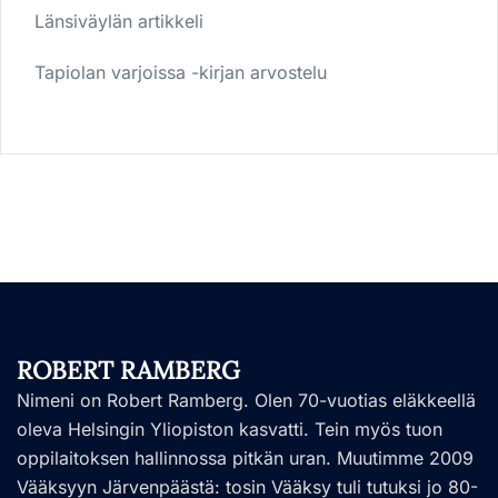
Länsiväylän artikkeli
Tapiolan varjoissa -kirjan arvostelu
ROBERT RAMBERG
Nimeni on Robert Ramberg. Olen 70-vuotias eläkkeellä
oleva Helsingin Yliopiston kasvatti. Tein myös tuon
oppilaitoksen hallinnossa pitkän uran. Muutimme 2009
Vääksyyn Järvenpäästä: tosin Vääksy tuli tutuksi jo 80-