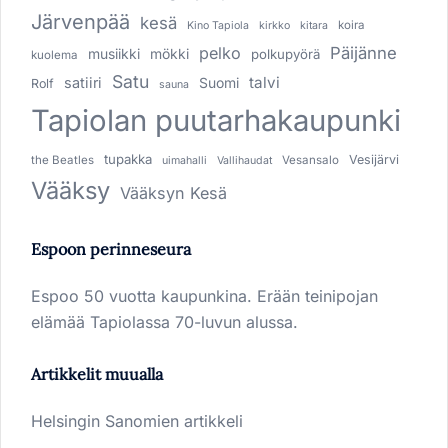
Järvenpää
kesä
koira
Kino Tapiola
kirkko
kitara
pelko
Päijänne
musiikki
mökki
polkupyörä
kuolema
Satu
talvi
satiiri
Suomi
Rolf
sauna
Tapiolan puutarhakaupunki
tupakka
Vesijärvi
the Beatles
Vesansalo
uimahalli
Vallihaudat
Vääksy
Vääksyn Kesä
Espoon perinneseura
Espoo 50 vuotta kaupunkina. Erään teinipojan
elämää Tapiolassa 70-luvun alussa.
Artikkelit muualla
Helsingin Sanomien artikkeli