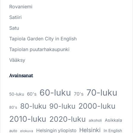
Rovaniemi
Satiiri
Satu
Tapiola Garden City in English
Tapiolan puutarhakaupunki
Vääksy
Avainsanat
60-luku
70-luku
60's
70's
50-luku
80-luku
2000-luku
90-luku
80's
2010-luku
2020-luku
Asikkala
alkoholi
Helsinki
Helsingin yliopisto
In English
auto
elokuva