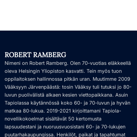
ROBERT RAMBERG
Nimeni on Robert Ramberg. Olen 70-vuotias eläkkeellä
oleva Helsingin Yliopiston kasvatti. Tein myös tuon
oppilaitoksen hallinnossa pitkän uran. Muutimme 2009
Vääksyyn Järvenpäästä: tosin Vääksy tuli tutuksi jo 80-
luvun puolivälistä alkaen kesien viettopaikkana. Asuin
Tapiolassa käytännössä koko 60- ja 70-luvun ja hyvän
matkaa 80-lukua. 2019-2021 kirjoittamani Tapiola-
novellikokoelmat sisältävät 50 kertomusta
lapsuudestani ja nuoruusvuosistani 60- ja 70-lukujen
puutarhakaupungissa. Henkilöt, paikat ja tapahtumat