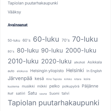
Tapiolan puutarhakaupunki
Vääksy
Avainsanat
60-luku
70-luku
60's
70's
50-luku
80-luku
2000-luku
90-luku
80's
2010-luku
2020-luku
Asikkala
alkoholi
Helsinki
Helsingin yliopisto
In English
auto
elokuva
Järvenpää
kesä
koira
Kino Tapiola
kirkko
kitara
pelko
Päijänne
musiikki
mökki
polkupyörä
kuolema
Satu
talvi
satiiri
Suomi
Rolf
sauna
Tapiolan puutarhakaupunki