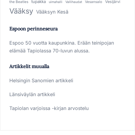
tupakka
Vesijärvi
the Beatles
Vesansalo
uimahalli
Vallihaudat
Vääksy
Vääksyn Kesä
Espoon perinneseura
Espoo 50 vuotta kaupunkina. Erään teinipojan
elämää Tapiolassa 70-luvun alussa.
Artikkelit muualla
Helsingin Sanomien artikkeli
Länsiväylän artikkeli
Tapiolan varjoissa -kirjan arvostelu