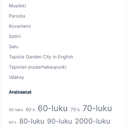
Musiikki
Parodia
Rovaniemi
Satiiri
Satu
Tapiola Garden City in English
Tapiolan puutarhakaupunki
Vääksy
Avainsanat
60-luku
70-luku
60's
70's
50-luku
80-luku
2000-luku
90-luku
80's