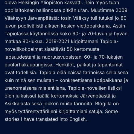
oleva Helsingin Yliopiston kasvatti. Tein myös tuon
oppilaitoksen hallinnossa pitkän uran. Muutimme 2009
Vääksyyn Järvenpäästä: tosin Vääksy tuli tutuksi jo 80-
luvun puolivälistä alkaen kesien viettopaikkana. Asuin
Tapiolassa käytännössä koko 60- ja 70-luvun ja hyvän
matkaa 80-lukua. 2019-2021 kirjoittamani Tapiola-
novellikokoelmat sisältävät 50 kertomusta
lapsuudestani ja nuoruusvuosistani 60- ja 70-lukujen
puutarhakaupungissa. Henkilöt, paikat ja tapahtumat
ovat todellisia. Tapiola elää näissä tarinoissa sellaisena
kuin minä sen muistan – konkreettisena kotipaikkana ja
unenomaisena mielentilana. Tapiola-novellien lisäksi
olen julkaissut täällä kertomuksia Järvenpäästä ja
Asikkalasta sekä joukon muita tarinoita. Blogilla on
myös tyttärentyttärilleni kirjoittamiani satuja. Some
stories I have translated into English.