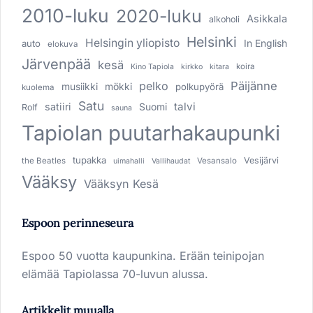
2010-luku
2020-luku
Asikkala
alkoholi
Helsinki
Helsingin yliopisto
In English
auto
elokuva
Järvenpää
kesä
koira
Kino Tapiola
kirkko
kitara
pelko
Päijänne
musiikki
mökki
polkupyörä
kuolema
Satu
talvi
satiiri
Suomi
Rolf
sauna
Tapiolan puutarhakaupunki
tupakka
Vesijärvi
the Beatles
Vesansalo
uimahalli
Vallihaudat
Vääksy
Vääksyn Kesä
Espoon perinneseura
Espoo 50 vuotta kaupunkina. Erään teinipojan
elämää Tapiolassa 70-luvun alussa.
Artikkelit muualla