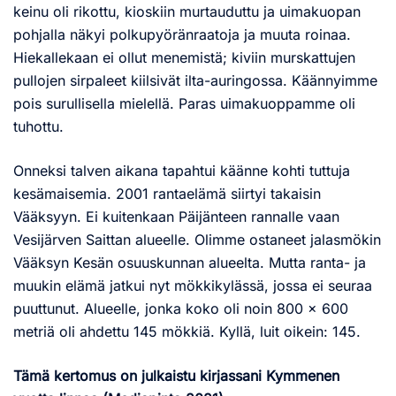
keinu oli rikottu, kioskiin murtauduttu ja uimakuopan
pohjalla näkyi polkupyöränraatoja ja muuta roinaa.
Hiekallekaan ei ollut menemistä; kiviin murskattujen
pullojen sirpaleet kiilsivät ilta-auringossa. Käännyimme
pois surullisella mielellä. Paras uimakuoppamme oli
tuhottu.
Onneksi talven aikana tapahtui käänne kohti tuttuja
kesämaisemia. 2001 rantaelämä siirtyi takaisin
Vääksyyn. Ei kuitenkaan Päijänteen rannalle vaan
Vesijärven Saittan alueelle. Olimme ostaneet jalasmökin
Vääksyn Kesän osuuskunnan alueelta. Mutta ranta- ja
muukin elämä jatkui nyt mökkikylässä, jossa ei seuraa
puuttunut. Alueelle, jonka koko oli noin 800 x 600
metriä oli ahdettu 145 mökkiä. Kyllä, luit oikein: 145.
Tämä kertomus on julkaistu kirjassani Kymmenen