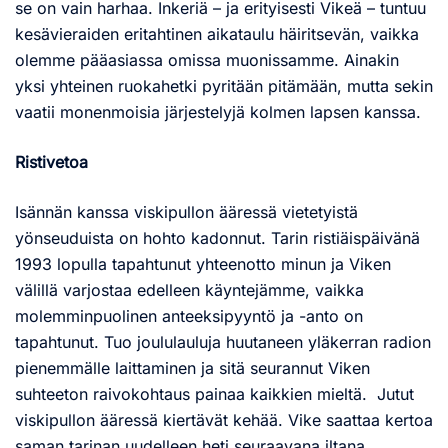
se on vain harhaa. Inkeriä – ja erityisesti Vikeä – tuntuu
kesävieraiden eritahtinen aikataulu häiritsevän, vaikka
olemme pääasiassa omissa muonissamme. Ainakin
yksi yhteinen ruokahetki pyritään pitämään, mutta sekin
vaatii monenmoisia järjestelyjä kolmen lapsen kanssa.
Ristivetoa
Isännän kanssa viskipullon ääressä vietetyistä
yönseuduista on hohto kadonnut. Tarin ristiäispäivänä
1993 lopulla tapahtunut yhteenotto minun ja Viken
välillä varjostaa edelleen käyntejämme, vaikka
molemminpuolinen anteeksipyyntö ja -anto on
tapahtunut. Tuo joululauluja huutaneen yläkerran radion
pienemmälle laittaminen ja sitä seurannut Viken
suhteeton raivokohtaus painaa kaikkien mieltä. Jutut
viskipullon ääressä kiertävät kehää. Vike saattaa kertoa
saman tarinan uudelleen heti seuraavana iltana.