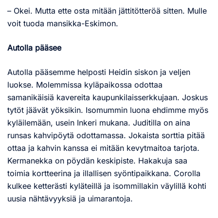
– Okei. Mutta ette osta mitään jättitötteröä sitten. Mulle
voit tuoda mansikka-Eskimon.
Autolla pääsee
Autolla pääsemme helposti Heidin siskon ja veljen
luokse. Molemmissa kyläpaikossa odottaa
samanikäisiä kavereita kaupunkilaisserkkujaan. Joskus
tytöt jäävät yöksikin. Isomummin luona ehdimme myös
kyläilemään, usein Inkeri mukana. Juditilla on aina
runsas kahvipöytä odottamassa. Jokaista sorttia pitää
ottaa ja kahvin kanssa ei mitään kevytmaitoa tarjota.
Kermanekka on pöydän keskipiste. Hakakuja saa
toimia kortteerina ja illallisen syöntipaikkana. Corolla
kulkee ketterästi kyläteillä ja isommillakin väylillä kohti
uusia nähtävyyksiä ja uimarantoja.