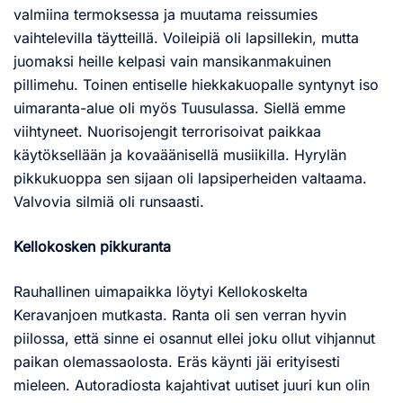
valmiina termoksessa ja muutama reissumies
vaihtelevilla täytteillä. Voileipiä oli lapsillekin, mutta
juomaksi heille kelpasi vain mansikanmakuinen
pillimehu. Toinen entiselle hiekkakuopalle syntynyt iso
uimaranta-alue oli myös Tuusulassa. Siellä emme
viihtyneet. Nuorisojengit terrorisoivat paikkaa
käytöksellään ja kovaäänisellä musiikilla. Hyrylän
pikkukuoppa sen sijaan oli lapsiperheiden valtaama.
Valvovia silmiä oli runsaasti.
Kellokosken pikkuranta
Rauhallinen uimapaikka löytyi Kellokoskelta
Keravanjoen mutkasta. Ranta oli sen verran hyvin
piilossa, että sinne ei osannut ellei joku ollut vihjannut
paikan olemassaolosta. Eräs käynti jäi erityisesti
mieleen. Autoradiosta kajahtivat uutiset juuri kun olin