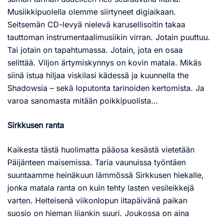
Musiikkipuolella olemme siirtyneet digiaikaan.
Seitsemän CD-levyä nielevä karusellisoitin takaa
tauttoman instrumentaalimusiikin virran. Jotain puuttuu.
Tai jotain on tapahtumassa. Jotain, jota en osaa
selittää. Viljon ärtymiskynnys on kovin matala. Mikäs
siinä istua hiljaa viskilasi kädessä ja kuunnella the
Shadowsia – sekä loputonta tarinoiden kertomista. Ja
varoa sanomasta mitään poikkipuolista…
Sirkkusen ranta
Kaikesta tästä huolimatta pääosa kesästä vietetään
Päijänteen maisemissa. Taria vaunuissa työntäen
suuntaamme heinäkuun lämmössä Sirkkusen hiekalle,
jonka matala ranta on kuin tehty lasten vesileikkejä
varten. Helteisenä viikonlopun iltapäivänä paikan
suosio on hieman liiankin suuri. Joukossa on aina