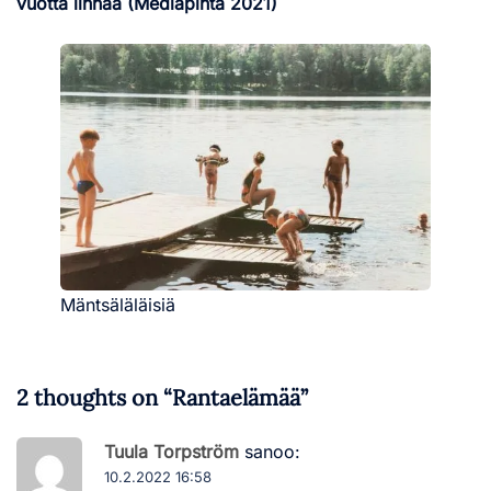
vuotta linnaa (Mediapinta 2021)
Mäntsäläläisiä
2 thoughts on “
Rantaelämää
”
Tuula Torpström
sanoo:
10.2.2022 16:58