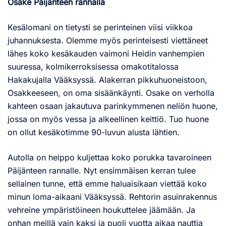
Osake Päijänteen rannalla
Kesälomani on tietysti se perinteinen viisi viikkoa
juhannuksesta. Olemme myös perinteisesti viettäneet
lähes koko kesäkauden vaimoni Heidin vanhempien
suuressa, kolmikerroksisessa omakotitalossa
Hakakujalla Vääksyssä. Alakerran pikkuhuoneistoon,
Osakkeeseen, on oma sisäänkäynti. Osake on verholla
kahteen osaan jakautuva parinkymmenen neliön huone,
jossa on myös vessa ja alkeellinen keittiö. Tuo huone
on ollut kesäkotimme 90-luvun alusta lähtien.
Autolla on helppo kuljettaa koko porukka tavaroineen
Päijänteen rannalle. Nyt ensimmäisen kerran tulee
sellainen tunne, että emme haluaisikaan viettää koko
minun loma-aikaani Vääksyssä. Rehtorin asuinrakennus
vehreine ympäristöineen houkuttelee jäämään. Ja
onhan meillä vain kaksi ja puoli vuotta aikaa nauttia