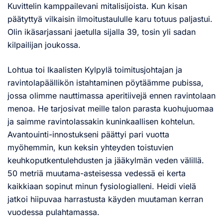
Kuvittelin kamppailevani mitalisijoista. Kun kisan
päätyttyä vilkaisin ilmoitustaululle karu totuus paljastui.
Olin ikäsarjassani jaetulla sijalla 39, tosin yli sadan
kilpailijan joukossa.
Lohtua toi Ikaalisten Kylpylä toimitusjohtajan ja
ravintolapäällikön istahtaminen pöytäämme pubissa,
jossa olimme nauttimassa aperitiivejä ennen ravintolaan
menoa. He tarjosivat meille talon parasta kuohujuomaa
ja saimme ravintolassakin kuninkaallisen kohtelun.
Avantouinti-innostukseni päättyi pari vuotta
myöhemmin, kun keksin yhteyden toistuvien
keuhkoputkentulehdusten ja jääkylmän veden välillä.
50 metriä muutama-asteisessa vedessä ei kerta
kaikkiaan sopinut minun fysiologialleni. Heidi vielä
jatkoi hiipuvaa harrastusta käyden muutaman kerran
vuodessa pulahtamassa.