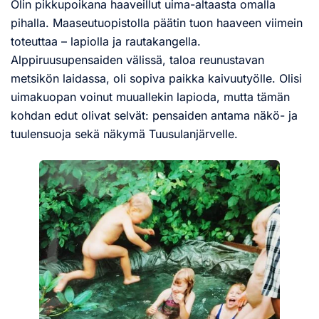
Olin pikkupoikana haaveillut uima-altaasta omalla
pihalla. Maaseutuopistolla päätin tuon haaveen viimein
toteuttaa – lapiolla ja rautakangella.
Alppiruusupensaiden välissä, taloa reunustavan
metsikön laidassa, oli sopiva paikka kaivuutyölle. Olisi
uimakuopan voinut muuallekin lapioda, mutta tämän
kohdan edut olivat selvät: pensaiden antama näkö- ja
tuulensuoja sekä näkymä Tuusulanjärvelle.