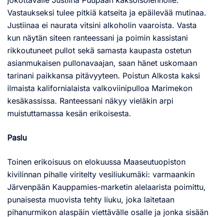
Vastaukseksi tulee pitkiä katseita ja epäilevää mutinaa.
Justiinaa ei naurata vitsini alkoholin vaaroista. Vasta
kun näytän siteen ranteessani ja poimin kassistani
rikkoutuneet pullot sekä samasta kaupasta ostetun
asianmukaisen pullonavaajan, saan hänet uskomaan
tarinani paikkansa pitävyyteen. Poistun Alkosta kaksi
ilmaista kalifornialaista valkoviinipulloa Marimekon
kesäkassissa. Ranteessani näkyy vieläkin arpi
muistuttamassa kesän erikoisesta.
Paslu
Toinen erikoisuus on elokuussa Maaseutuopiston
kivilinnan pihalle viritelty vesiliukumäki: varmaankin
Järvenpään Kauppamies-marketin alelaarista poimittu,
punaisesta muovista tehty liuku, joka laitetaan
pihanurmikon alaspäin viettävälle osalle ja jonka sisään