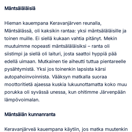
Mäntsäläläisiä
Hieman kauempana Keravanjärven reunalla,
Mäntsälässä, oli kaksikin rantaa: yksi mäntsäläläisille ja
toinen muille. Ei siellä kukaan vahtia pitänyt. Mekin
muutuimme nopeasti mäntsäläläisiksi – ranta oli
siistimpi ja siellä oli laituri, josta saattoi hyppiä pää
edellä uimaan. Mutkainen tie aiheutti tuttua pientareelle
pysähtymistä. Yksi jos toinenkin lapsista kärsi
autopahoinvoinnista. Vääksyn matkalla suoraa
moottoritietä ajaessa kuskia lukuunottamatta koko muu
porukka oli syvässä unessa, kun ohitimme Järvenpään
lämpövoimalan.
Mäntsälän kunnanranta
Keravanjärveä kauempana käytiin, jos matka muutenkin