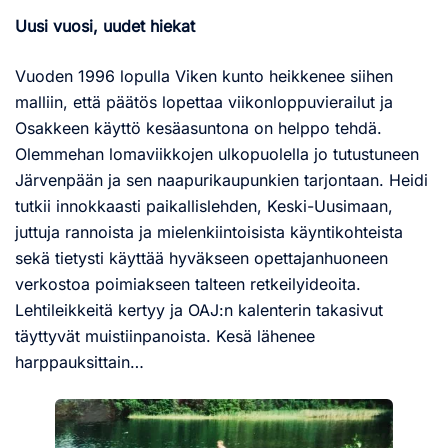
Uusi vuosi, uudet hiekat
Vuoden 1996 lopulla Viken kunto heikkenee siihen
malliin, että päätös lopettaa viikonloppuvierailut ja
Osakkeen käyttö kesäasuntona on helppo tehdä.
Olemmehan lomaviikkojen ulkopuolella jo tutustuneen
Järvenpään ja sen naapurikaupunkien tarjontaan. Heidi
tutkii innokkaasti paikallislehden, Keski-Uusimaan,
juttuja rannoista ja mielenkiintoisista käyntikohteista
sekä tietysti käyttää hyväkseen opettajanhuoneen
verkostoa poimiakseen talteen retkeilyideoita.
Lehtileikkeitä kertyy ja OAJ:n kalenterin takasivut
täyttyvät muistiinpanoista. Kesä lähenee
harppauksittain…