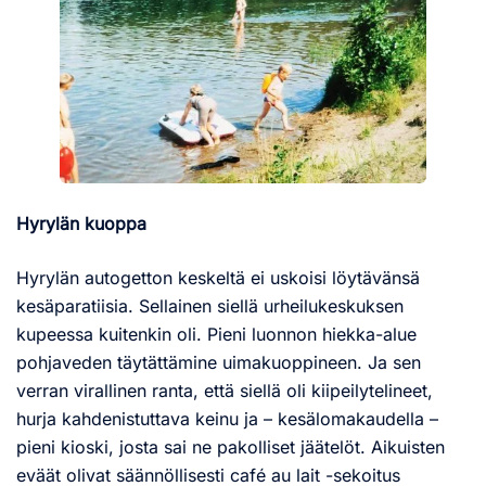
Hyrylän kuoppa
Hyrylän autogetton keskeltä ei uskoisi löytävänsä
kesäparatiisia. Sellainen siellä urheilukeskuksen
kupeessa kuitenkin oli. Pieni luonnon hiekka-alue
pohjaveden täytättämine uimakuoppineen. Ja sen
verran virallinen ranta, että siellä oli kiipeilytelineet,
hurja kahdenistuttava keinu ja – kesälomakaudella –
pieni kioski, josta sai ne pakolliset jäätelöt. Aikuisten
eväät olivat säännöllisesti café au lait -sekoitus