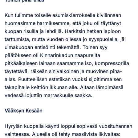
Kun tulimme toiselle asumiskierrokselle kivilinnaan
huomasimme harmiksemme, että joku oli täyttänyt
kuopan risuilla ja lehdillä. Harkitsin hetken lapioon
tarttumista, mutta vuoden ollessa jo syyspuolella, jäi
uimakuopan entisöinti tekemättä. Toinen syy
päätökseen oli Kinnarinkadun naapureilta
pitkäaikaiseen lainaan saamamme iso, kompressorilla
täytettävä, räikeän sinivalkoinen ja muovinen piha-
allas. Puutteellisen estetiikan vuoksi sijoitimme sen
takapihalle keittiön ikkunan alle. Altaan lämpimässä
vedessä lojuttiin marraskuulle saakka.
Vääksyn Kesään
Hyrylän kuopalla käynti loppui sopivasti vuosituhannen
vaihteessa. Alueella oli tehty massiivista ilkivaltaa: