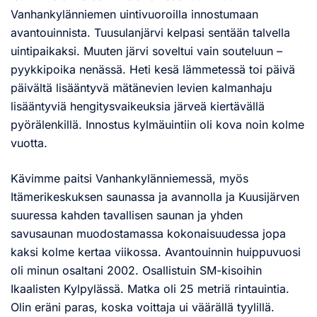
Vanhankylänniemen uintivuoroilla innostumaan
avantouinnista. Tuusulanjärvi kelpasi sentään talvella
uintipaikaksi. Muuten järvi soveltui vain souteluun –
pyykkipoika nenässä. Heti kesä lämmetessä toi päivä
päivältä lisääntyvä mätänevien levien kalmanhaju
lisääntyviä hengitysvaikeuksia järveä kiertävällä
pyörälenkillä. Innostus kylmäuintiin oli kova noin kolme
vuotta.
Kävimme paitsi Vanhankylänniemessä, myös
Itämerikeskuksen saunassa ja avannolla ja Kuusijärven
suuressa kahden tavallisen saunan ja yhden
savusaunan muodostamassa kokonaisuudessa jopa
kaksi kolme kertaa viikossa. Avantouinnin huippuvuosi
oli minun osaltani 2002. Osallistuin SM-kisoihin
Ikaalisten Kylpylässä. Matka oli 25 metriä rintauintia.
Olin eräni paras, koska voittaja ui väärällä tyylillä.