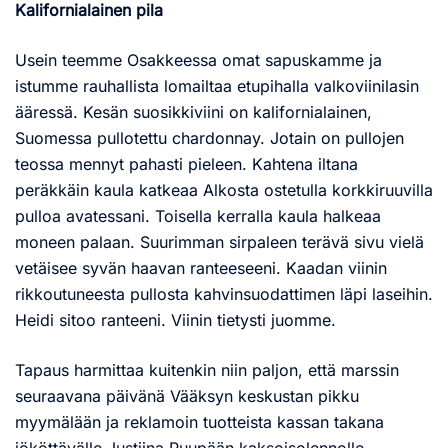
Kalifornialainen pila
Usein teemme Osakkeessa omat sapuskamme ja
istumme rauhallista lomailtaa etupihalla valkoviinilasin
ääressä. Kesän suosikkiviini on kalifornialainen,
Suomessa pullotettu chardonnay. Jotain on pullojen
teossa mennyt pahasti pieleen. Kahtena iltana
peräkkäin kaula katkeaa Alkosta ostetulla korkkiruuvilla
pulloa avatessani. Toisella kerralla kaula halkeaa
moneen palaan. Suurimman sirpaleen terävä sivu vielä
vetäisee syvän haavan ranteeseeni. Kaadan viinin
rikkoutuneesta pullosta kahvinsuodattimen läpi laseihin.
Heidi sitoo ranteeni. Viinin tietysti juomme.
Tapaus harmittaa kuitenkin niin paljon, että marssin
seuraavana päivänä Vääksyn keskustan pikku
myymälään ja reklamoin tuotteista kassan takana
jököttävälle Justiina Puupään kaksoisolennolle.