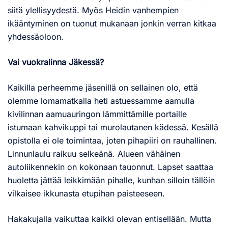
siitä ylellisyydestä. Myös Heidin vanhempien
ikääntyminen on tuonut mukanaan jonkin verran kitkaa
yhdessäoloon.
Vai vuokralinna Jäkessä?
Kaikilla perheemme jäsenillä on sellainen olo, että
olemme lomamatkalla heti astuessamme aamulla
kivilinnan aamuauringon lämmittämille portaille
istumaan kahvikuppi tai murolautanen kädessä. Kesällä
opistolla ei ole toimintaa, joten pihapiiri on rauhallinen.
Linnunlaulu raikuu selkeänä. Alueen vähäinen
autoliikennekin on kokonaan tauonnut. Lapset saattaa
huoletta jättää leikkimään pihalle, kunhan silloin tällöin
vilkaisee ikkunasta etupihan paisteeseen.
Hakakujalla vaikuttaa kaikki olevan entisellään. Mutta