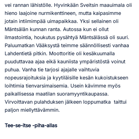
vei rannan lähistölle. Hyvinkään Sveitsin maauimala oli
hieno laajoine nurmikenttineen, mutta kaipasimme
jotain intiimimpää uimapaikkaa. Yksi sellainen oli
Mäntsälän kunnan ranta. Autossa kun ei ollut
ilmastointia, houkutus pysähtyä Mäntsälässä oli suuri.
Paluumatkan Vääksystä teimme säännöllisesti vanhaa
Lahdentietä pitkin. Moottoritie oli kesäkuumalla
puuduttavaa ajaa eikä kauniista ympäristöstä voinut
puhua. Vanha tie tarjosi ajajalle vaihtuvia
nopeusrajoituksia ja kyytiläisille kesän kukoistukseen
loihtimia tienvarsimaisemia. Usein kävimme myös
paikallisessa maatilan suoramyyntikaupassa.
Virvoittavan pulahduksen jälkeen loppumatka taittui
paljon miellyttävämmin.
Tee-se-itse -piha-allas