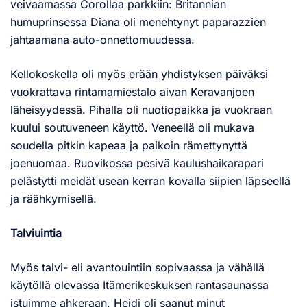
veivaamassa Corollaa parkkiin: Britannian
humuprinsessa Diana oli menehtynyt paparazzien
jahtaamana auto-onnettomuudessa.
Kellokoskella oli myös erään yhdistyksen päiväksi
vuokrattava rintamamiestalo aivan Keravanjoen
läheisyydessä. Pihalla oli nuotiopaikka ja vuokraan
kuului soutuveneen käyttö. Veneellä oli mukava
soudella pitkin kapeaa ja paikoin rämettynyttä
joenuomaa. Ruovikossa pesivä kaulushaikarapari
pelästytti meidät usean kerran kovalla siipien läpseellä
ja räähkymisellä.
Talviuintia
Myös talvi- eli avantouintiin sopivaassa ja vähällä
käytöllä olevassa Itämerikeskuksen rantasaunassa
istuimme ahkeraan. Heidi oli saanut minut