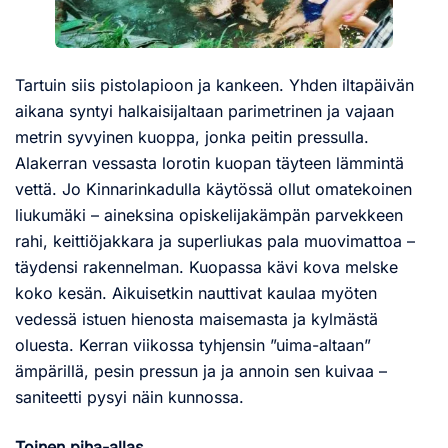
Tartuin siis pistolapioon ja kankeen. Yhden iltapäivän
aikana syntyi halkaisijaltaan parimetrinen ja vajaan
metrin syvyinen kuoppa, jonka peitin pressulla.
Alakerran vessasta lorotin kuopan täyteen lämmintä
vettä. Jo Kinnarinkadulla käytössä ollut omatekoinen
liukumäki – aineksina opiskelijakämpän parvekkeen
rahi, keittiöjakkara ja superliukas pala muovimattoa –
täydensi rakennelman. Kuopassa kävi kova melske
koko kesän. Aikuisetkin nauttivat kaulaa myöten
vedessä istuen hienosta maisemasta ja kylmästä
oluesta. Kerran viikossa tyhjensin ”uima-altaan”
ämpärillä, pesin pressun ja ja annoin sen kuivaa –
saniteetti pysyi näin kunnossa.
Toinen piha-allas