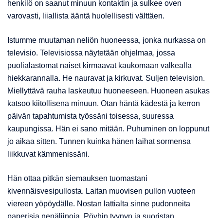
henkilö on saanut minuun kontaktin ja sulkee oven
varovasti, liiallista ääntä huolellisesti välttäen.
Istumme muutaman neliön huoneessa, jonka nurkassa on
televisio. Televisiossa näytetään ohjelmaa, jossa
puolialastomat naiset kirmaavat kaukomaan valkealla
hiekkarannalla. He nauravat ja kirkuvat. Suljen television.
Miellyttävä rauha laskeutuu huoneeseen. Huoneen asukas
katsoo kiitollisena minuun. Otan häntä kädestä ja kerron
päivän tapahtumista työssäni toisessa, suuressa
kaupungissa. Hän ei sano mitään. Puhuminen on loppunut
jo aikaa sitten. Tunnen kuinka hänen laihat sormensa
liikkuvat kämmenissäni.
Hän ottaa pitkän siemauksen tuomastani
kivennäisvesipullosta. Laitan muovisen pullon vuoteen
viereen yöpöydälle. Nostan lattialta sinne pudonneita
paperisia nenäliinoja. Pöyhin tyynyn ja suoristan