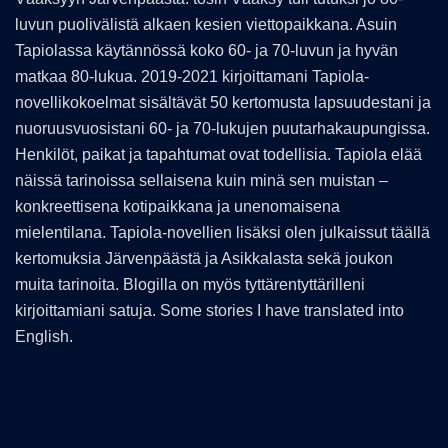
luvun puolivälistä alkaen kesien viettopaikkana. Asuin
Tapiolassa käytännössä koko 60- ja 70-luvun ja hyvän
matkaa 80-lukua. 2019-2021 kirjoittamani Tapiola-
novellikokoelmat sisältävät 50 kertomusta lapsuudestani ja
nuoruusvuosistani 60- ja 70-lukujen puutarhakaupungissa.
Henkilöt, paikat ja tapahtumat ovat todellisia. Tapiola elää
näissä tarinoissa sellaisena kuin minä sen muistan –
konkreettisena kotipaikkana ja unenomaisena
mielentilana. Tapiola-novellien lisäksi olen julkaissut täällä
kertomuksia Järvenpäästä ja Asikkalasta sekä joukon
muita tarinoita. Blogilla on myös tyttärentyttärilleni
kirjoittamiani satuja. Some stories I have translated into
English.