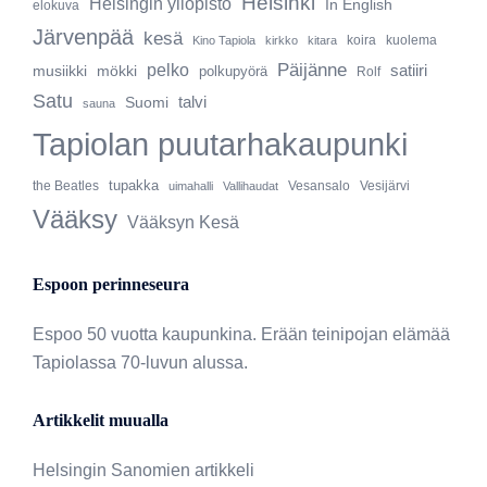
Helsinki
Helsingin yliopisto
In English
elokuva
Järvenpää
kesä
Kino Tapiola
kirkko
kitara
koira
kuolema
pelko
Päijänne
musiikki
mökki
satiiri
polkupyörä
Rolf
Satu
talvi
Suomi
sauna
Tapiolan puutarhakaupunki
tupakka
Vesijärvi
the Beatles
uimahalli
Vallihaudat
Vesansalo
Vääksy
Vääksyn Kesä
Espoon perinneseura
Espoo 50 vuotta kaupunkina. Erään teinipojan elämää
Tapiolassa 70-luvun alussa.
Artikkelit muualla
Helsingin Sanomien artikkeli