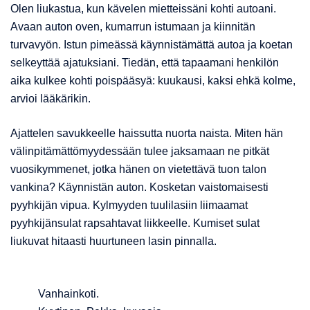
Olen liukastua, kun kävelen mietteissäni kohti autoani.
Avaan auton oven, kumarrun istumaan ja kiinnitän
turvavyön. Istun pimeässä käynnistämättä autoa ja koetan
selkeyttää ajatuksiani. Tiedän, että tapaamani henkilön
aika kulkee kohti poispääsyä: kuukausi, kaksi ehkä kolme,
arvioi lääkärikin.
Ajattelen savukkeelle haissutta nuorta naista. Miten hän
välinpitämättömyydessään tulee jaksamaan ne pitkät
vuosikymmenet, jotka hänen on vietettävä tuon talon
vankina? Käynnistän auton. Kosketan vaistomaisesti
pyyhkijän vipua. Kylmyyden tuulilasiin liimaamat
pyyhkijänsulat rapsahtavat liikkeelle. Kumiset sulat
liukuvat hitaasti huurtuneen lasin pinnalla.
Vanhainkoti.