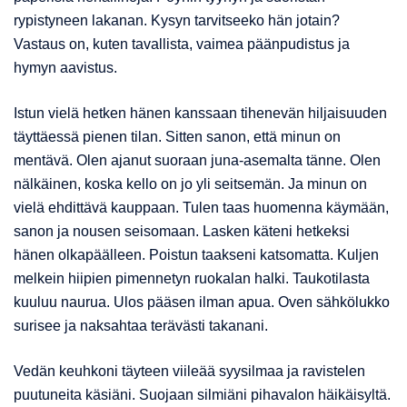
rypistyneen lakanan. Kysyn tarvitseeko hän jotain?
Vastaus on, kuten tavallista, vaimea päänpudistus ja
hymyn aavistus.
Istun vielä hetken hänen kanssaan tihenevän hiljaisuuden
täyttäessä pienen tilan. Sitten sanon, että minun on
mentävä. Olen ajanut suoraan juna-asemalta tänne. Olen
nälkäinen, koska kello on jo yli seitsemän. Ja minun on
vielä ehdittävä kauppaan. Tulen taas huomenna käymään,
sanon ja nousen seisomaan. Lasken käteni hetkeksi
hänen olkapäälleen. Poistun taakseni katsomatta. Kuljen
melkein hiipien pimennetyn ruokalan halki. Taukotilasta
kuuluu naurua. Ulos pääsen ilman apua. Oven sähkölukko
surisee ja naksahtaa terävästi takanani.
Vedän keuhkoni täyteen viileää syysilmaa ja ravistelen
puutuneita käsiäni. Suojaan silmiäni pihavalon häikäisyltä.