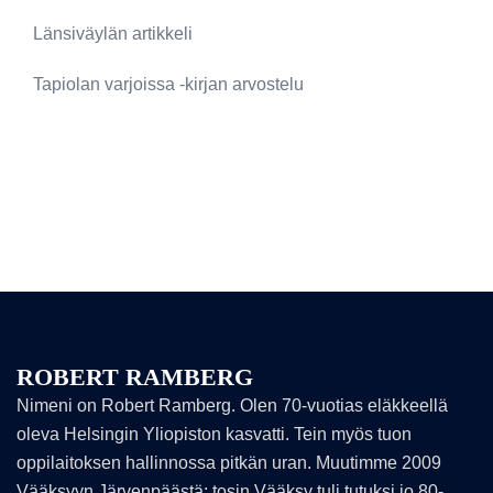
Länsiväylän artikkeli
Tapiolan varjoissa -kirjan arvostelu
ROBERT RAMBERG
Nimeni on Robert Ramberg. Olen 70-vuotias eläkkeellä
oleva Helsingin Yliopiston kasvatti. Tein myös tuon
oppilaitoksen hallinnossa pitkän uran. Muutimme 2009
Vääksyyn Järvenpäästä: tosin Vääksy tuli tutuksi jo 80-