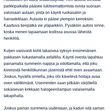
parkkipaikalta pääsee lukitsemattomista ovista suoraan
valoisaan aulaan, josta on käynti ruokasaliin ja
harrastetilaan. Aulasta ei pääse ylempiin kerroksiin.
Kaartuva tienpätkä vie yläparkkiin. Pysäköin autoni sinne,
koska menen tapaamaan kodissa asuvaa läheistä
henkilöä.
Kuljen varovasti kohti takaovea syksyn ensimmäisen
pakkasen liukastamalla asfaltilla. Käynti ovesta tapahtuu
painamalla summerin nappia ja odottamalla, että joku
kiireisistä henkilökunnan jäsenistä ehtii oven avaamaan.
Joskus, hyvällä onnella, joku ohi kävelevä hoitaja avaa
oven välittömästi. Useimmiten saan pitkään värjötellä
sokaisevan kirkkaan halogeenilampun valaisemalla
takapihalla.
Joskus painan summeria uudestaan, ja kadun sitä saman