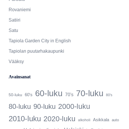
Rovaniemi
Satiiri
Satu
Tapiola Garden City in English
Tapiolan puutarhakaupunki
Vääksy
Avainsanat
60-luku
70-luku
60's
70's
50-luku
80's
2000-luku
80-luku
90-luku
2010-luku
2020-luku
Asikkala
auto
alkoholi