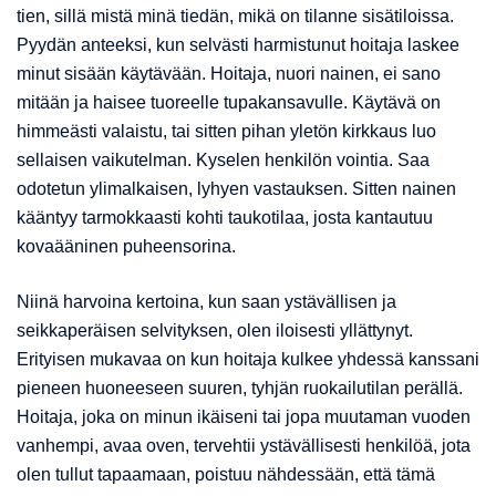
tien, sillä mistä minä tiedän, mikä on tilanne sisätiloissa.
Pyydän anteeksi, kun selvästi harmistunut hoitaja laskee
minut sisään käytävään. Hoitaja, nuori nainen, ei sano
mitään ja haisee tuoreelle tupakansavulle. Käytävä on
himmeästi valaistu, tai sitten pihan yletön kirkkaus luo
sellaisen vaikutelman. Kyselen henkilön vointia. Saa
odotetun ylimalkaisen, lyhyen vastauksen. Sitten nainen
kääntyy tarmokkaasti kohti taukotilaa, josta kantautuu
kovaääninen puheensorina.
Niinä harvoina kertoina, kun saan ystävällisen ja
seikkaperäisen selvityksen, olen iloisesti yllättynyt.
Erityisen mukavaa on kun hoitaja kulkee yhdessä kanssani
pieneen huoneeseen suuren, tyhjän ruokailutilan perällä.
Hoitaja, joka on minun ikäiseni tai jopa muutaman vuoden
vanhempi, avaa oven, tervehtii ystävällisesti henkilöä, jota
olen tullut tapaamaan, poistuu nähdessään, että tämä