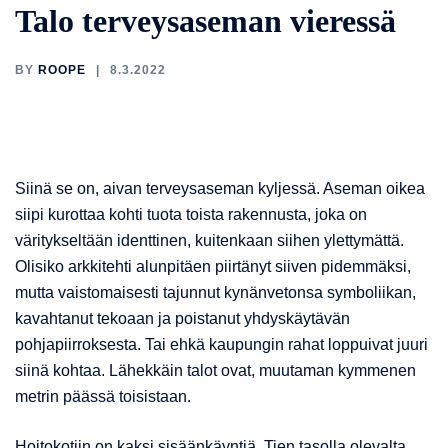
Talo terveysaseman vieressä
BY
ROOPE
8.3.2022
Siinä se on, aivan terveysaseman kyljessä. Aseman oikea
siipi kurottaa kohti tuota toista rakennusta, joka on
väritykseltään identtinen, kuitenkaan siihen ylettymättä.
Olisiko arkkitehti alunpitäen piirtänyt siiven pidemmäksi,
mutta vaistomaisesti tajunnut kynänvetonsa symboliikan,
kavahtanut tekoaan ja poistanut yhdyskäytävän
pohjapiirroksesta. Tai ehkä kaupungin rahat loppuivat juuri
siinä kohtaa. Lähekkäin talot ovat, muutaman kymmenen
metrin päässä toisistaan.
Hoitokotiin on kaksi sisäänkäyntiä. Tien tasolla olevalta