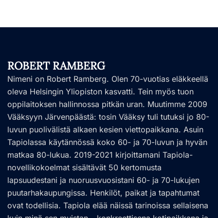
ROBERT RAMBERG
Nimeni on Robert Ramberg. Olen 70-vuotias eläkkeellä
oleva Helsingin Yliopiston kasvatti. Tein myös tuon
oppilaitoksen hallinnossa pitkän uran. Muutimme 2009
Vääksyyn Järvenpäästä: tosin Vääksy tuli tutuksi jo 80-
luvun puolivälistä alkaen kesien viettopaikkana. Asuin
Tapiolassa käytännössä koko 60- ja 70-luvun ja hyvän
matkaa 80-lukua. 2019-2021 kirjoittamani Tapiola-
novellikokoelmat sisältävät 50 kertomusta
lapsuudestani ja nuoruusvuosistani 60- ja 70-lukujen
puutarhakaupungissa. Henkilöt, paikat ja tapahtumat
ovat todellisia. Tapiola elää näissä tarinoissa sellaisena