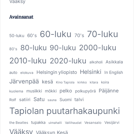
Vääksy
Avainsanat
60-luku
70-luku
60's
70's
50-luku
80-luku
2000-luku
90-luku
80's
2010-luku
2020-luku
Asikkala
alkoholi
Helsinki
Helsingin yliopisto
In English
auto
elokuva
Järvenpää
kesä
koira
Kino Tapiola
kirkko
kitara
pelko
Päijänne
musiikki
mökki
polkupyörä
kuolema
Satu
talvi
satiiri
Suomi
Rolf
sauna
Tapiolan puutarhakaupunki
tupakka
Vesijärvi
the Beatles
Vesansalo
uimahalli
Vallihaudat
Vääksy
Vääksyn Kesä