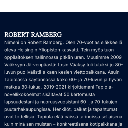
ROBERT RAMBERG
Nimeni on Robert Ramberg. Olen 70-vuotias eläkkeellä
oleva Helsingin Yliopiston kasvatti. Tein myös tuon
oppilaitoksen hallinnossa pitkän uran. Muutimme 2009
Vääksyyn Järvenpäästä: tosin Vääksy tuli tutuksi jo 80-
luvun puolivälistä alkaen kesien viettopaikkana. Asuin
Tapiolassa käytännössä koko 60- ja 70-luvun ja hyvän
matkaa 80-lukua. 2019-2021 kirjoittamani Tapiola-
novellikokoelmat sisältävät 50 kertomusta
lapsuudestani ja nuoruusvuosistani 60- ja 70-lukujen
puutarhakaupungissa. Henkilöt, paikat ja tapahtumat
ovat todellisia. Tapiola elää näissä tarinoissa sellaisena
kuin minä sen muistan – konkreettisena kotipaikkana ja