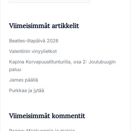
Viimeisimmät artikkelit
Beatles-iltapäivä 2026
Valentinin vinyylietkot
Kapina Korvapuustitunturilla, osa 2: Joulubuugin
paluu
James päällä
Purkkaa ja jytää
Viimeisimmät kommentit
Roope
:
Maakuoppia ja majoja