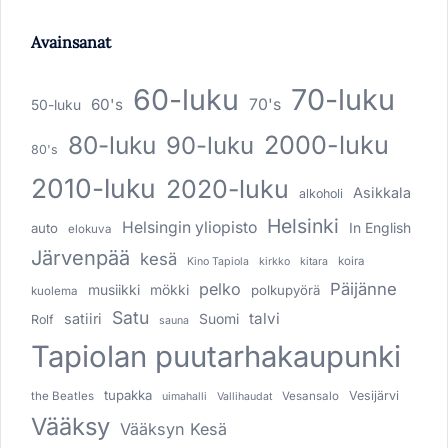
Avainsanat
60-luku
70-luku
60's
70's
50-luku
80-luku
2000-luku
90-luku
80's
2010-luku
2020-luku
Asikkala
alkoholi
Helsinki
Helsingin yliopisto
In English
auto
elokuva
Järvenpää
kesä
koira
Kino Tapiola
kirkko
kitara
pelko
Päijänne
musiikki
mökki
polkupyörä
kuolema
Satu
talvi
satiiri
Suomi
Rolf
sauna
Tapiolan puutarhakaupunki
tupakka
Vesijärvi
the Beatles
Vesansalo
uimahalli
Vallihaudat
Vääksy
Vääksyn Kesä