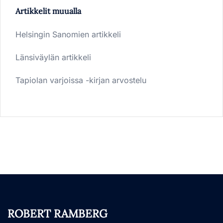
Artikkelit muualla
Helsingin Sanomien artikkeli
Länsiväylän artikkeli
Tapiolan varjoissa -kirjan arvostelu
ROBERT RAMBERG