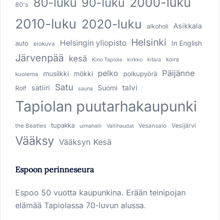
80-luku
2000-luku
90-luku
80's
2010-luku
2020-luku
Asikkala
alkoholi
Helsinki
Helsingin yliopisto
In English
auto
elokuva
Järvenpää
kesä
koira
Kino Tapiola
kirkko
kitara
pelko
Päijänne
musiikki
mökki
polkupyörä
kuolema
Satu
talvi
satiiri
Suomi
Rolf
sauna
Tapiolan puutarhakaupunki
tupakka
Vesijärvi
the Beatles
Vesansalo
uimahalli
Vallihaudat
Vääksy
Vääksyn Kesä
Espoon perinneseura
Espoo 50 vuotta kaupunkina. Erään teinipojan
elämää Tapiolassa 70-luvun alussa.