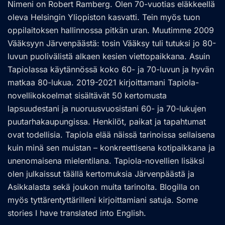
Nimeni on Robert Ramberg. Olen 70-vuotias eläkkeellä
oleva Helsingin Yliopiston kasvatti. Tein myös tuon
oppilaitoksen hallinnossa pitkän uran. Muutimme 2009
Vääksyyn Järvenpäästä: tosin Vääksy tuli tutuksi jo 80-
luvun puolivälistä alkaen kesien viettopaikkana. Asuin
Tapiolassa käytännössä koko 60- ja 70-luvun ja hyvän
matkaa 80-lukua. 2019-2021 kirjoittamani Tapiola-
novellikokoelmat sisältävät 50 kertomusta
lapsuudestani ja nuoruusvuosistani 60- ja 70-lukujen
puutarhakaupungissa. Henkilöt, paikat ja tapahtumat
ovat todellisia. Tapiola elää näissä tarinoissa sellaisena
kuin minä sen muistan – konkreettisena kotipaikkana ja
unenomaisena mielentilana. Tapiola-novellien lisäksi
olen julkaissut täällä kertomuksia Järvenpäästä ja
Asikkalasta sekä joukon muita tarinoita. Blogilla on
myös tyttärentyttärilleni kirjoittamiani satuja. Some
stories I have translated into English.