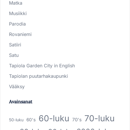
Matka
Musiikki
Parodia
Rovaniemi
Satiiri
Satu
Tapiola Garden City in English
Tapiolan puutarhakaupunki
Vääksy
Avainsanat
60-luku
70-luku
60's
70's
50-luku