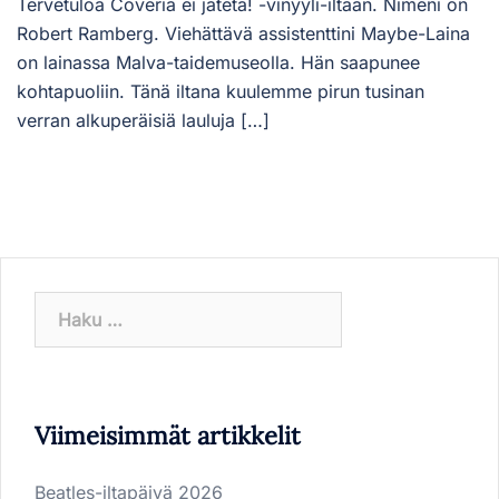
Tervetuloa Coveria ei jätetä! -vinyyli-iltaan. Nimeni on
Robert Ramberg. Viehättävä assistenttini Maybe-Laina
on lainassa Malva-taidemuseolla. Hän saapunee
kohtapuoliin. Tänä iltana kuulemme pirun tusinan
verran alkuperäisiä lauluja […]
Haku:
Viimeisimmät artikkelit
Beatles-iltapäivä 2026