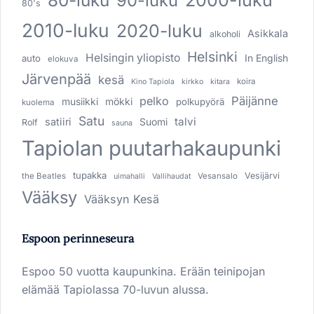
80-luku
2000-luku
90-luku
80's
2010-luku
2020-luku
Asikkala
alkoholi
Helsinki
Helsingin yliopisto
In English
auto
elokuva
Järvenpää
kesä
koira
Kino Tapiola
kirkko
kitara
pelko
Päijänne
musiikki
mökki
polkupyörä
kuolema
Satu
talvi
satiiri
Suomi
Rolf
sauna
Tapiolan puutarhakaupunki
tupakka
Vesijärvi
the Beatles
Vesansalo
uimahalli
Vallihaudat
Vääksy
Vääksyn Kesä
Espoon perinneseura
Espoo 50 vuotta kaupunkina. Erään teinipojan
elämää Tapiolassa 70-luvun alussa.