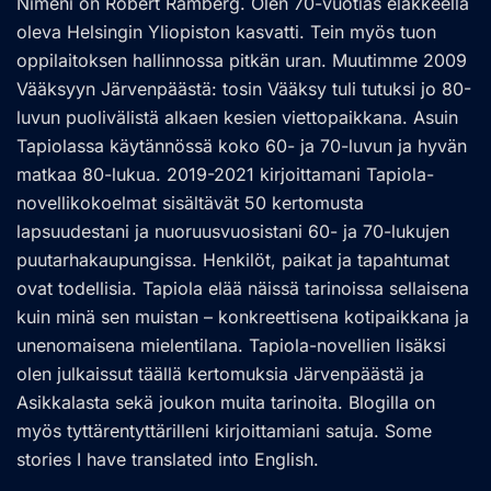
Nimeni on Robert Ramberg. Olen 70-vuotias eläkkeellä
oleva Helsingin Yliopiston kasvatti. Tein myös tuon
oppilaitoksen hallinnossa pitkän uran. Muutimme 2009
Vääksyyn Järvenpäästä: tosin Vääksy tuli tutuksi jo 80-
luvun puolivälistä alkaen kesien viettopaikkana. Asuin
Tapiolassa käytännössä koko 60- ja 70-luvun ja hyvän
matkaa 80-lukua. 2019-2021 kirjoittamani Tapiola-
novellikokoelmat sisältävät 50 kertomusta
lapsuudestani ja nuoruusvuosistani 60- ja 70-lukujen
puutarhakaupungissa. Henkilöt, paikat ja tapahtumat
ovat todellisia. Tapiola elää näissä tarinoissa sellaisena
kuin minä sen muistan – konkreettisena kotipaikkana ja
unenomaisena mielentilana. Tapiola-novellien lisäksi
olen julkaissut täällä kertomuksia Järvenpäästä ja
Asikkalasta sekä joukon muita tarinoita. Blogilla on
myös tyttärentyttärilleni kirjoittamiani satuja. Some
stories I have translated into English.