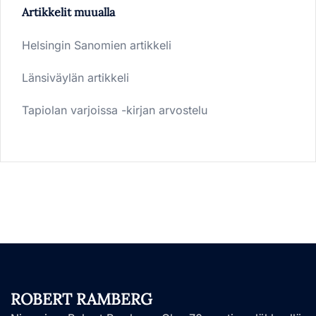
Artikkelit muualla
Helsingin Sanomien artikkeli
Länsiväylän artikkeli
Tapiolan varjoissa -kirjan arvostelu
ROBERT RAMBERG