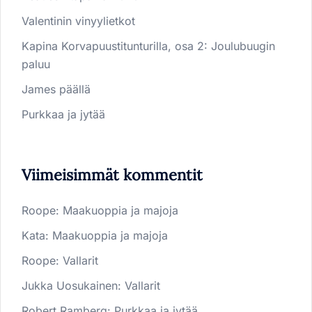
Valentinin vinyylietkot
Kapina Korvapuustitunturilla, osa 2: Joulubuugin
paluu
James päällä
Purkkaa ja jytää
Viimeisimmät kommentit
Roope
:
Maakuoppia ja majoja
Kata
:
Maakuoppia ja majoja
Roope
:
Vallarit
Jukka Uosukainen
:
Vallarit
Robert Ramberg
:
Purkkaa ja jytää