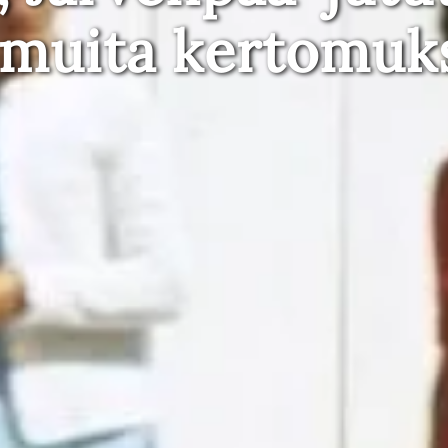
 muita kertomuk