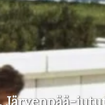
, Järvenpää-jutu