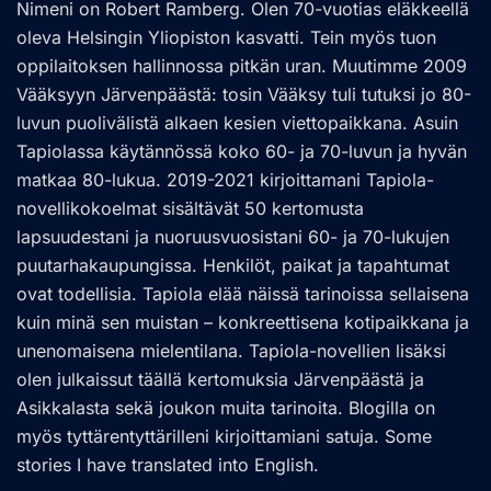
Nimeni on Robert Ramberg. Olen 70-vuotias eläkkeellä
oleva Helsingin Yliopiston kasvatti. Tein myös tuon
oppilaitoksen hallinnossa pitkän uran. Muutimme 2009
Vääksyyn Järvenpäästä: tosin Vääksy tuli tutuksi jo 80-
luvun puolivälistä alkaen kesien viettopaikkana. Asuin
Tapiolassa käytännössä koko 60- ja 70-luvun ja hyvän
matkaa 80-lukua. 2019-2021 kirjoittamani Tapiola-
novellikokoelmat sisältävät 50 kertomusta
lapsuudestani ja nuoruusvuosistani 60- ja 70-lukujen
puutarhakaupungissa. Henkilöt, paikat ja tapahtumat
ovat todellisia. Tapiola elää näissä tarinoissa sellaisena
kuin minä sen muistan – konkreettisena kotipaikkana ja
unenomaisena mielentilana. Tapiola-novellien lisäksi
olen julkaissut täällä kertomuksia Järvenpäästä ja
Asikkalasta sekä joukon muita tarinoita. Blogilla on
myös tyttärentyttärilleni kirjoittamiani satuja. Some
stories I have translated into English.