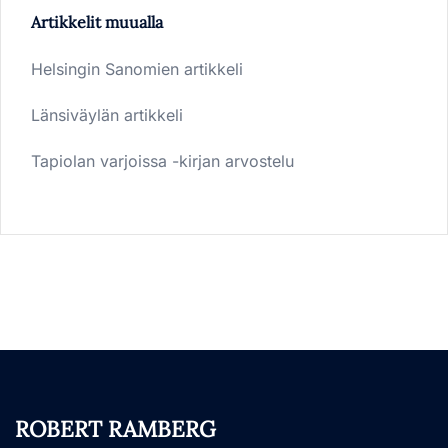
Artikkelit muualla
Helsingin Sanomien artikkeli
Länsiväylän artikkeli
Tapiolan varjoissa -kirjan arvostelu
ROBERT RAMBERG