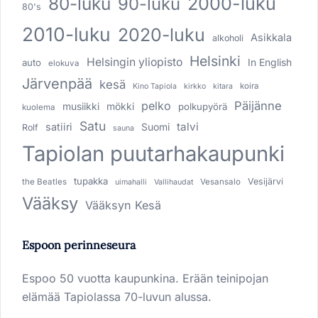
80-luku
2000-luku
90-luku
80's
2010-luku
2020-luku
Asikkala
alkoholi
Helsinki
Helsingin yliopisto
In English
auto
elokuva
Järvenpää
kesä
koira
Kino Tapiola
kirkko
kitara
pelko
Päijänne
musiikki
mökki
polkupyörä
kuolema
Satu
talvi
satiiri
Suomi
Rolf
sauna
Tapiolan puutarhakaupunki
tupakka
Vesijärvi
the Beatles
Vesansalo
uimahalli
Vallihaudat
Vääksy
Vääksyn Kesä
Espoon perinneseura
Espoo 50 vuotta kaupunkina. Erään teinipojan
elämää Tapiolassa 70-luvun alussa.