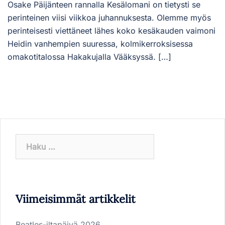
Osake Päijänteen rannalla Kesälomani on tietysti se
perinteinen viisi viikkoa juhannuksesta. Olemme myös
perinteisesti viettäneet lähes koko kesäkauden vaimoni
Heidin vanhempien suuressa, kolmikerroksisessa
omakotitalossa Hakakujalla Vääksyssä. […]
Haku:
Viimeisimmät artikkelit
Beatles-iltapäivä 2026