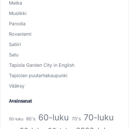
Matka
Musiikki
Parodia
Rovaniemi
Satiiri
Satu
Tapiola Garden City in English
Tapiolan puutarhakaupunki
Vääksy
Avainsanat
60-luku
70-luku
60's
70's
50-luku